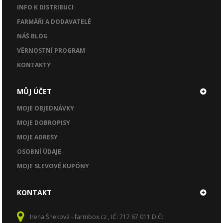
INFO K DISTRIBUCI
FARMÁŘI A DODAVATELÉ
NÁŠ BLOG
VĚRNOSTNÍ PROGRAM
KONTAKTY
MŮJ ÚČET
MOJE OBJEDNÁVKY
MOJE DOBROPISY
MOJE ADRESY
OSOBNÍ ÚDAJE
MOJE SLEVOVÉ KUPÓNY
KONTAKT
Irena Šneková - farmbox.cz , IČ: 717 67 011 DIČ: