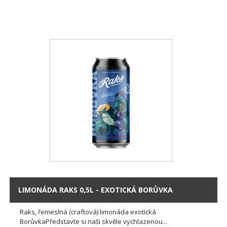
LIMONÁDA RAKS 0,5L - EXOTICKÁ BORŮVKA
Raks, řemeslná (craftová) limonáda exotická
BorůvkaPředstavte si naši skvěle vychlazenou...