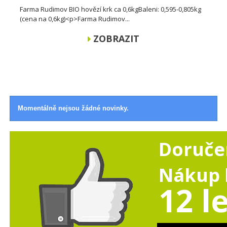
Farma Rudimov BIO hovězí krk ca 0,6kgBaleni: 0,595-0,805kg
(cena na 0,6kg)<p>Farma Rudimov...
ZOBRAZIT
Momentálně nejsou žádné novinky.
Doruče
Nákup b
12 l