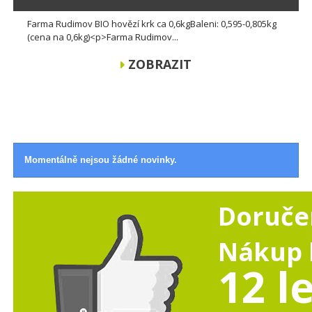
Farma Rudimov BIO hovězí krk ca 0,6kgBaleni: 0,595-0,805kg
(cena na 0,6kg)<p>Farma Rudimov...
ZOBRAZIT
Momentálně nejsou žádné novinky.
Doruče
Nákup b
12 l