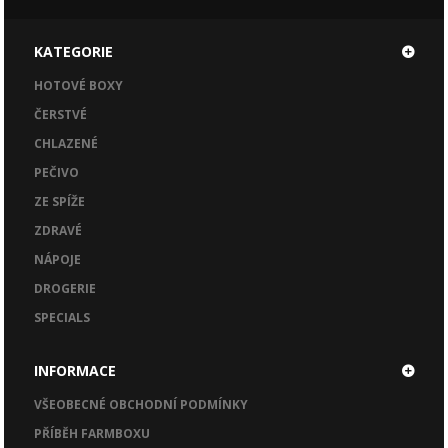
KATEGORIE
HOTOVÉ BOXY
ČERSTVÉ
CHLAZENÉ
PEČIVO
ZE SPÍŽE
ZDRAVÉ
NÁPOJE
DROGERIE
SPECIALS
INFORMACE
VŠEOBECNÉ OBCHODNÍ PODMÍNKY
PŘÍBĚH FARMBOXU