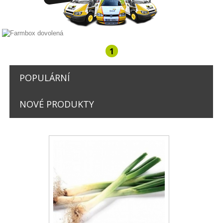
Farmbox rozvozy nejede celé léto.
1
(další uzávěrka na podzim, sledujte nás)
POPULÁRNÍ
NOVÉ PRODUKTY