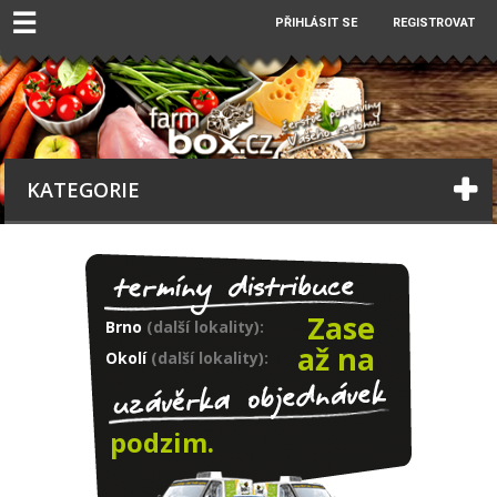
☰
PŘIHLÁSIT SE
REGISTROVAT
KATEGORIE
Zase
Brno
(další lokality):
až na
Okolí
(další lokality):
podzim.