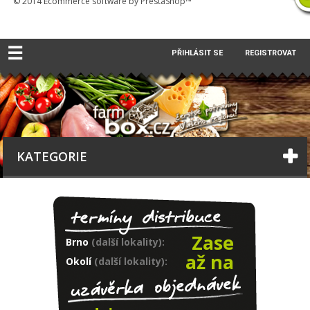
© 2014
Ecommerce software by PrestaShop™
☰
PŘIHLÁSIT SE
REGISTROVAT
KATEGORIE
Zase
Brno
(další lokality):
až na
Okolí
(další lokality):