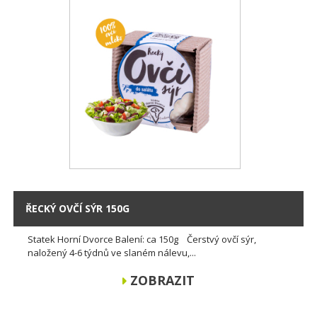
ŘECKÝ OVČÍ SÝR 150G
Statek Horní Dvorce Balení: ca 150g Čerstvý ovčí sýr,
naložený 4-6 týdnů ve slaném nálevu,...
ZOBRAZIT