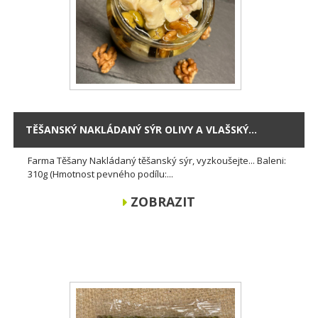
TĚŠANSKÝ NAKLÁDANÝ SÝR OLIVY A VLAŠSKÝ...
Farma Těšany Nakládaný těšanský sýr, vyzkoušejte... Baleni:
310g (Hmotnost pevného podílu:...
ZOBRAZIT