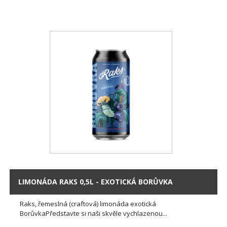
LIMONÁDA RAKS 0,5L - EXOTICKÁ BORŮVKA
Raks, řemeslná (craftová) limonáda exotická
BorůvkaPředstavte si naši skvěle vychlazenou...