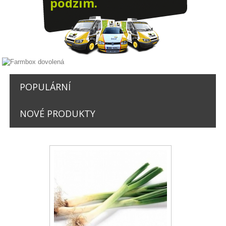
podzim.
Farmbox rozvozy nejede celé léto.
POPULÁRNÍ
(další uzávěrka na podzim, sledujte nás)
NOVÉ PRODUKTY