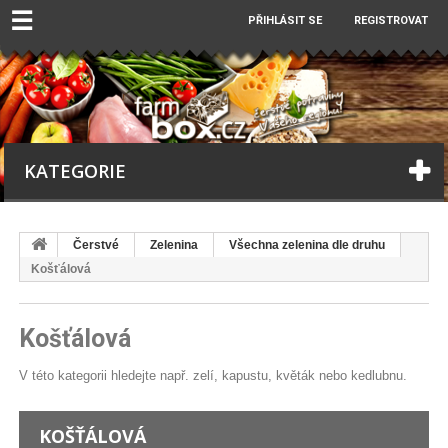
☰
PŘIHLÁSIT SE
REGISTROVAT
KATEGORIE
Čerstvé
Zelenina
Všechna zelenina dle druhu
Košťálová
Košťálová
V této kategorii hledejte např. zelí, kapustu, květák nebo kedlubnu.
KOŠŤÁLOVÁ