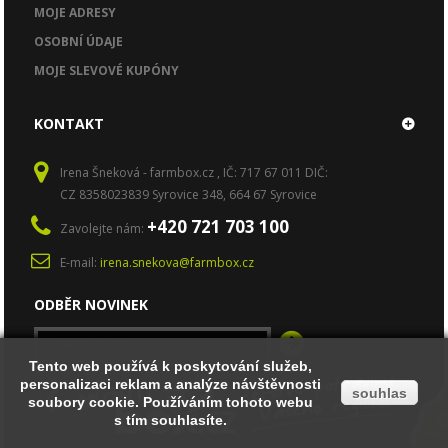
MOJE ADRESY
OSOBNÍ ÚDAJE
MOJE SLEVOVÉ KUPÓNY
KONTAKT
Irena Šneková - farmbox.cz , IČ: 717 67 011 DIČ:
CZ 8358023839 Syrovice 348, 664 67 Syrovice
+420 721 703 100
Zavolejte nám:
E-mail:
irena.snekova@farmbox.cz
ODBĚR NOVINEK
Tento web používá k poskytování služeb,
Tento web používá k poskytování služeb,
personalizaci reklam a analýze návštěvnosti
personalizaci reklam a analýze návštěvnosti
souhlas
souhlas
soubory cookie. Používáním tohoto webu
soubory cookie. Používáním tohoto webu
s tím souhlasíte.
s tím souhlasíte.