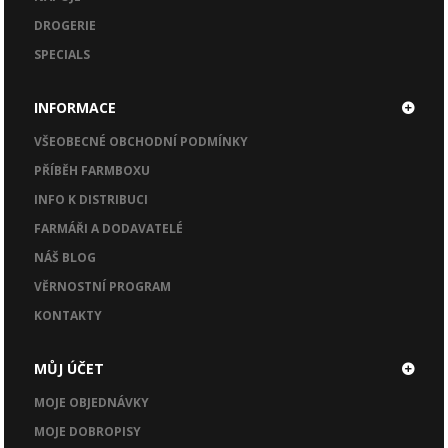
DROGERIE
SPECIALS
INFORMACE
VŠEOBECNÉ OBCHODNÍ PODMÍNKY
PŘÍBĚH FARMBOXU
INFO K DISTRIBUCI
FARMÁŘI A DODAVATELÉ
NÁŠ BLOG
VĚRNOSTNÍ PROGRAM
KONTAKTY
MŮJ ÚČET
MOJE OBJEDNÁVKY
MOJE DOBROPISY