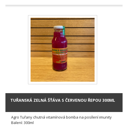
TUŘANSKÁ ZELNÁ ŠŤÁVA S ČERVENOU ŘEPOU 300ML
Agro Tuřany chutná vitamínová bomba na posílení imunity
Balení: 300ml