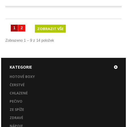
1
2
ZOBRAZIT VŠE
Zobrazeno 1 – 9 z 14 položek
KATEGORIE
HOTOVÉ BOXY
ČERSTVÉ
CHLAZENÉ
PEČIVO
ZE SPÍŽE
ZDRAVÉ
NÁPOJE