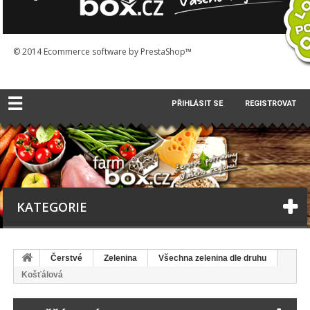
© 2014
Ecommerce software by PrestaShop™
☰
PŘIHLÁSIT SE
REGISTROVAT
KATEGORIE
Čerstvé
Zelenina
Všechna zelenina dle druhu
Košťálová