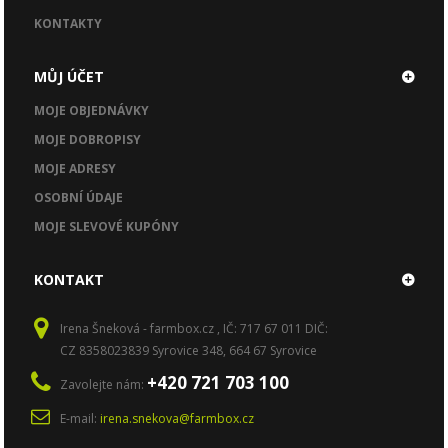
KONTAKTY
MŮJ ÚČET
MOJE OBJEDNÁVKY
MOJE DOBROPISY
MOJE ADRESY
OSOBNÍ ÚDAJE
MOJE SLEVOVÉ KUPÓNY
KONTAKT
Irena Šneková - farmbox.cz , IČ: 717 67 011 DIČ:
CZ 8358023839 Syrovice 348, 664 67 Syrovice
+420 721 703 100
Zavolejte nám:
E-mail:
irena.snekova@farmbox.cz