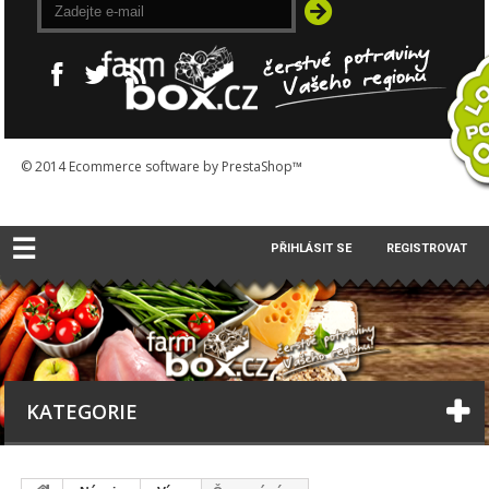
© 2014
Ecommerce software by PrestaShop™
☰
PŘIHLÁSIT SE
REGISTROVAT
KATEGORIE