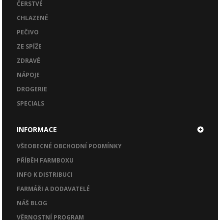
ČERSTVÉ
CHLAZENÉ
PEČIVO
ZE SPÍŽE
ZDRAVÉ
NÁPOJE
DROGERIE
SPECIALS
INFORMACE
VŠEOBECNÉ OBCHODNÍ PODMÍNKY
PŘÍBĚH FARMBOXU
INFO K DISTRIBUCI
FARMÁŘI A DODAVATELÉ
NÁŠ BLOG
VĚRNOSTNÍ PROGRAM