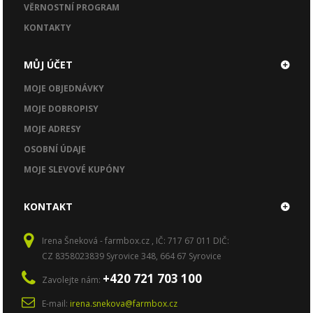
VĚRNOSTNÍ PROGRAM
KONTAKTY
MŮJ ÚČET
MOJE OBJEDNÁVKY
MOJE DOBROPISY
MOJE ADRESY
OSOBNÍ ÚDAJE
MOJE SLEVOVÉ KUPÓNY
KONTAKT
Irena Šneková - farmbox.cz , IČ: 717 67 011 DIČ:
CZ 8358023839 Syrovice 348, 664 67 Syrovice
+420 721 703 100
Zavolejte nám:
E-mail:
irena.snekova@farmbox.cz