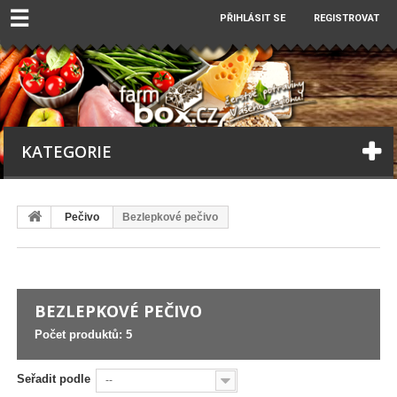
☰
PŘIHLÁSIT SE
REGISTROVAT
KATEGORIE
Pečivo
Bezlepkové pečivo
BEZLEPKOVÉ PEČIVO
Počet produktů: 5
Seřadit podle
--