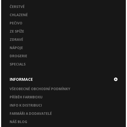
ČERSTVÉ
CHLAZENÉ
PEČIVO
ZE SPÍŽE
ZDRAVÉ
NÁPOJE
DROGERIE
SPECIALS
INFORMACE
VŠEOBECNÉ OBCHODNÍ PODMÍNKY
PŘÍBĚH FARMBOXU
INFO K DISTRIBUCI
FARMÁŘI A DODAVATELÉ
NÁŠ BLOG