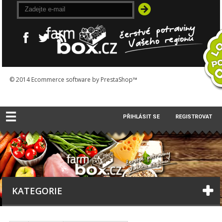
© 2014
Ecommerce software by PrestaShop™
☰
PŘIHLÁSIT SE
REGISTROVAT
KATEGORIE