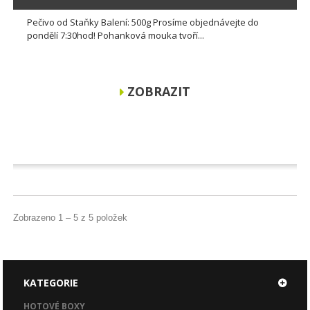
Pečivo od Staňky Balení: 500g Prosíme objednávejte do
pondělí 7:30hod! Pohanková mouka tvoří...
ZOBRAZIT
Zobrazeno 1 – 5 z 5 položek
KATEGORIE
HOTOVÉ BOXY