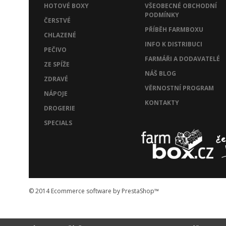
HOTOVÉ BOXY
VŠEOBECNÉ OBCHODNÍ
PODMÍNKY
ČERSTVÉ
PŘÍBĚH FARMBOXU
CHLAZENÉ
INFO K DISTRIBUCI
PEČIVO
FARMÁŘI A DODAVATELÉ
ZE SPÍŽE
NÁŠ BLOG
ZDRAVÉ
VĚRNOSTNÍ PROGRAM
NÁPOJE
KONTAKTY
DROGERIE
SPECIALS
© 2014
Ecommerce software by PrestaShop™