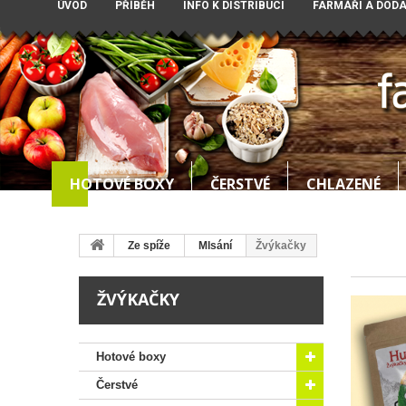
ÚVOD
PŘÍBĚH
INFO K DISTRIBUCI
FARMÁŘI A DOD
HOTOVÉ BOXY
ČERSTVÉ
CHLAZENÉ
Ze spíže
Mlsání
Žvýkačky
ŽVÝKAČKY
Hotové boxy
Čerstvé