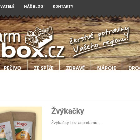
AVATELÉ
NÁŠ BLOG
KONTAKTY
PEČIVO
ZE SPÍŽE
ZDRAVÉ
NÁPOJE
DRO
Žvýkačky
Žvýkačky bez aspartamu...