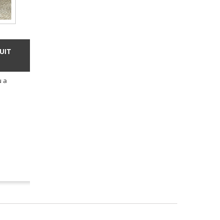
UIT
u a