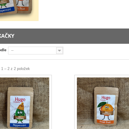
KAČKY
odle
--
 1 – 2 z 2 položek