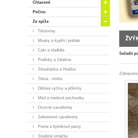
Chlazené
Pečivo
Ze spíže
Těstoviny
ŽVÝ
Mouky a kypřící prášek
Cukr a sladidla
Seřadit p
Pudinky a želatina
Strouhanka a Hraška
Zobrazeno
Těsta - směsi
Dětské výživy a příkrmy
Med a medové pochoutky
Ovocné zavařeniny
Zeleninové zavařeniny
Pesta a bylinkové pasty
Studené omáčky