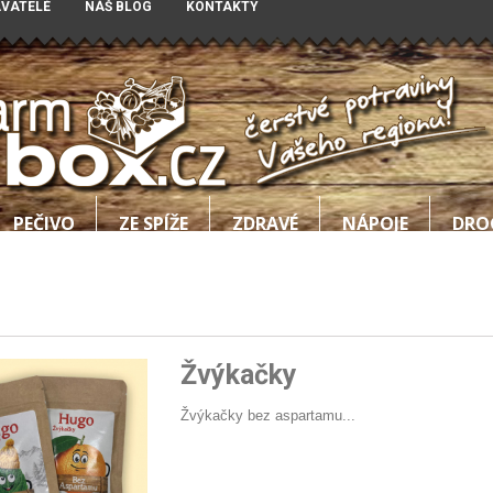
AVATELÉ
NÁŠ BLOG
KONTAKTY
PEČIVO
ZE SPÍŽE
ZDRAVÉ
NÁPOJE
DRO
Žvýkačky
Žvýkačky bez aspartamu...