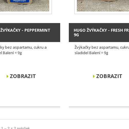
ŽVÝKAČKY - PEPPERMINT
HUGO ŽVÝKAČKY - FRESH FR
9G
ky bez aspartamu, cukru a
Žvýkačky bez aspartamu, cukr
l Balení = 9g
sladidel Balení = 9g
ZOBRAZIT
ZOBRAZIT
 1 – 2 z 2 položek