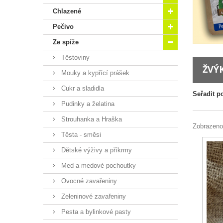
Chlazené
Pečivo
Ze spíže
Těstoviny
ŽVÝ
Mouky a kypřící prášek
Cukr a sladidla
Seřadit p
Pudinky a želatina
Strouhanka a Hraška
Zobrazeno
Těsta - směsi
Dětské výživy a příkrmy
Med a medové pochoutky
Ovocné zavařeniny
Zeleninové zavařeniny
Pesta a bylinkové pasty