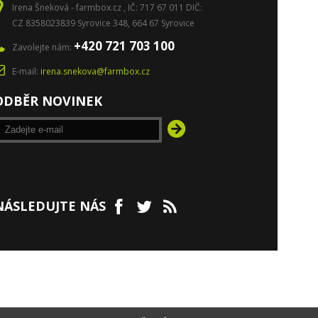
Irena Šneková - farmbox.cz , IČ: 717 67 011 DIČ:
CZ 8358023839 Syrovice 348, 664 67 Syrovice
+420 721 703 100
Zavolejte nám:
E-mail:
irena.snekova@farmbox.cz
ODBĚR NOVINEK
NÁSLEDUJTE NÁS