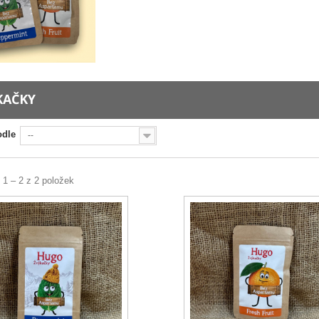
KAČKY
odle
--
 1 – 2 z 2 položek