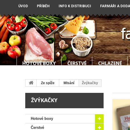
ÚVOD
PŘÍBĚH
INFO K DISTRIBUCI
FARMÁŘI A DOD
HOTOVÉ BOXY
ČERSTVÉ
CHLAZENÉ
Ze spíže
Mlsání
Žvýkačky
ŽVÝKAČKY
Hotové boxy
Čerstvé