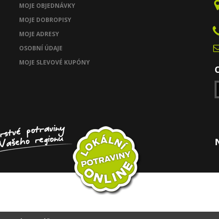
MOJE OBJEDNÁVKY
MOJE DOBROPISY
MOJE ADRESY
OSOBNÍ ÚDAJE
MOJE SLEVOVÉ KUPÓNY