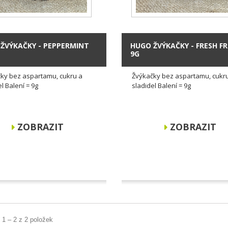
ŽVÝKAČKY - PEPPERMINT
HUGO ŽVÝKAČKY - FRESH FR
9G
ky bez aspartamu, cukru a
Žvýkačky bez aspartamu, cukr
l Balení = 9g
sladidel Balení = 9g
ZOBRAZIT
ZOBRAZIT
 1 – 2 z 2 položek