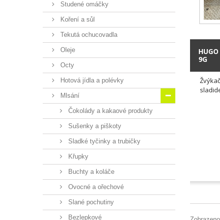
Studené omáčky
Koření a sůl
Tekutá ochucovadla
Oleje
HUGO 
9G
Octy
Žvýkač
Hotová jídla a polévky
sladide
Mlsání
Čokolády a kakaové produkty
Sušenky a piškoty
Sladké tyčinky a trubičky
Křupky
Buchty a koláče
Ovocné a ořechové
Slané pochutiny
Bezlepkové
Zobrazeno