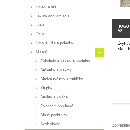
Koření a sůl
Tekutá ochucovadla
Oleje
HUGO 
9G
Octy
Žvýkač
Hotová jídla a polévky
sladide
Mlsání
Čokolády a kakaové produkty
Sušenky a piškoty
Sladké tyčinky a trubičky
Křupky
Buchty a koláče
Ovocné a ořechové
Slané pochutiny
Bezlepkové
Zobrazeno