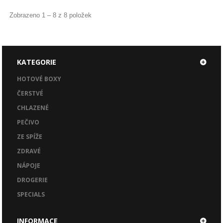
Zobrazeno 1 – 8 z 8 položek
KATEGORIE
HOTOVÉ BOXY
ČERSTVÉ
CHLAZENÉ
PEČIVO
ZE SPÍŽE
ZDRAVÉ
NÁPOJE
DROGERIE
SPECIALS
INFORMACE