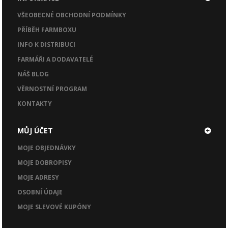
VŠEOBECNÉ OBCHODNÍ PODMÍNKY
PŘÍBĚH FARMBOXU
INFO K DISTRIBUCI
FARMÁŘI A DODAVATELÉ
NÁŠ BLOG
VĚRNOSTNÍ PROGRAM
KONTAKTY
MŮJ ÚČET
MOJE OBJEDNÁVKY
MOJE DOBROPISY
MOJE ADRESY
OSOBNÍ ÚDAJE
MOJE SLEVOVÉ KUPÓNY