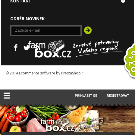
KONTAKT
ODBĚR NOVINEK
© 2014
Ecommerce software by PrestaShop™
☰
PŘIHLÁSIT SE
REGISTROVAT