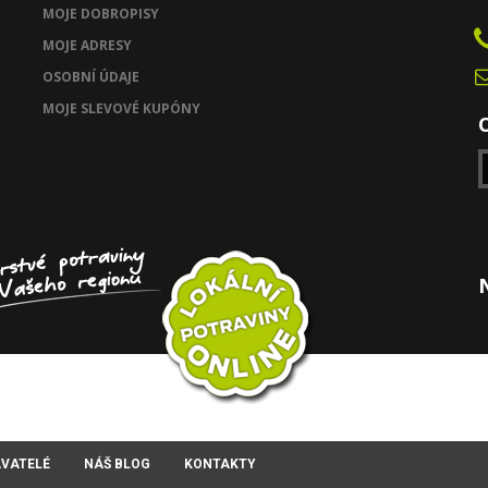
MOJE DOBROPISY
MOJE ADRESY
OSOBNÍ ÚDAJE
MOJE SLEVOVÉ KUPÓNY
AVATELÉ
NÁŠ BLOG
KONTAKTY