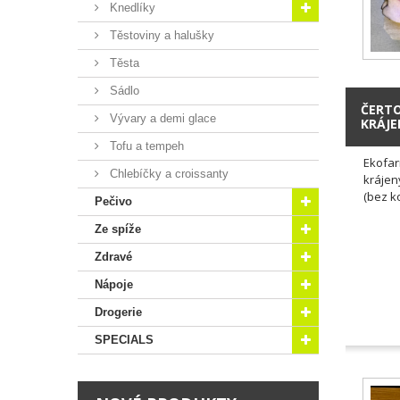
Knedlíky
Těstoviny a halušky
Těsta
Sádlo
ČERTO
Vývary a demi glace
KRÁJ
Tofu a tempeh
Ekofar
Chlebíčky a croissanty
krájen
(bez k
Pečivo
Ze spíže
Zdravé
Nápoje
Drogerie
SPECIALS