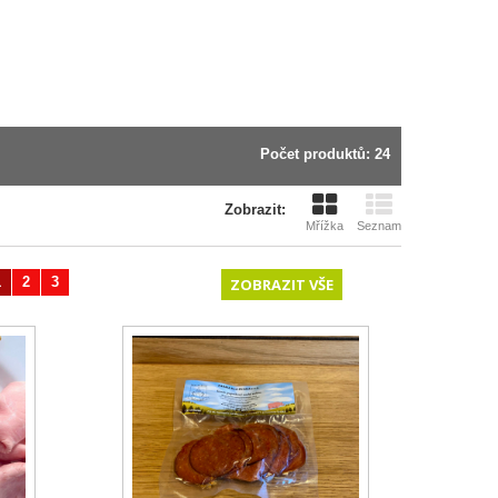
Počet produktů: 24
Zobrazit:
Mřížka
Seznam
1
2
3
Další
ZOBRAZIT VŠE