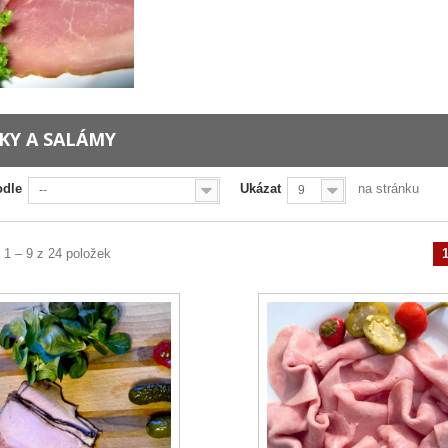
KY A SALÁMY
odle
Ukázat
na stránku
--
9
 1 – 9 z 24 položek
Předchozí