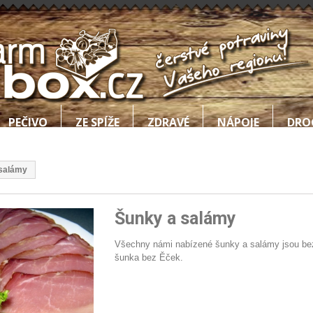
PEČIVO
ZE SPÍŽE
ZDRAVÉ
NÁPOJE
DRO
salámy
Šunky a salámy
Všechny námi nabízené šunky a salámy jsou bezle
šunka bez Ěček.