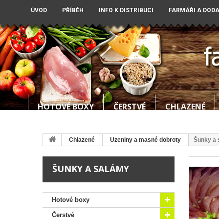
ÚVOD
PŘÍBĚH
INFO K DISTRIBUCI
FARMÁŘI A DOD
HOTOVÉ BOXY
ČERSTVÉ
CHLAZENÉ
Chlazené
Uzeniny a masné dobroty
Šunky a 
ŠUNKY A SALÁMY
Hotové boxy
Čerstvé