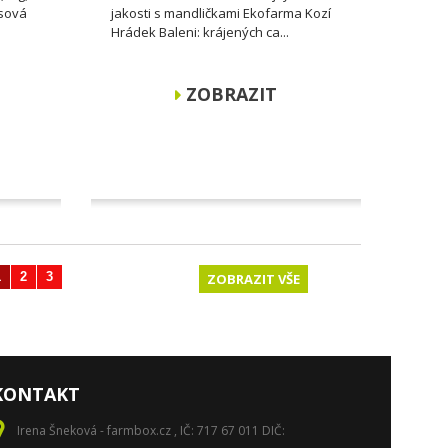
asová
jakosti s mandličkami Ekofarma Kozí
Hrádek Baleni: krájených ca...
ZOBRAZIT
1
2
3
Další
ZOBRAZIT VŠE
KONTAKT
Irena Šneková - farmbox.cz , IČ: 717 67 011 DIČ: