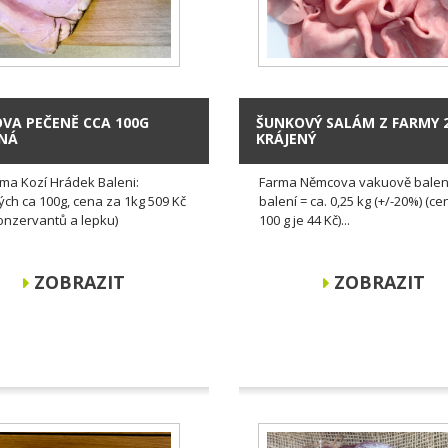
VA PEČENĚ CCA 100G
ŠUNKOVÝ SALÁM Z FARMY 
ENÁ
KRÁJENÝ
ma Kozí Hrádek Baleni:
Farma Němcova vakuově balen
ých ca 100g, cena za 1kg 509 Kč
balení = ca. 0,25 kg (+/-20%) (c
onzervantů a lepku)
100 g je 44 Kč)...
ZOBRAZIT
ZOBRAZIT