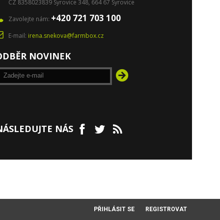
CZ 8358023839 Syrovice 348, 664 67 Syrovice
+420 721 703 100
Zavolejte nám:
E-mail:
irena.snekova@farmbox.cz
ODBĚR NOVINEK
NÁSLEDUJTE NÁS
PŘIHLÁSIT SE
REGISTROVAT