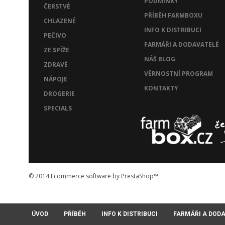
PODMÍNKY
ČERSTVÉ
PŘÍBĚH FARMBOXU
CHLAZENÉ
INFO K DISTRIBUCI
PEČIVO
FARMÁŘI A DODAVATELÉ
ZE SPÍŽE
NÁŠ BLOG
ZDRAVÉ
VĚRNOSTNÍ PROGRAM
NÁPOJE
KONTAKTY
DROGERIE
SPECIALS
© 2014
Ecommerce software by PrestaShop™
ÚVOD
PŘÍBĚH
INFO K DISTRIBUCI
FARMÁŘI A DOD