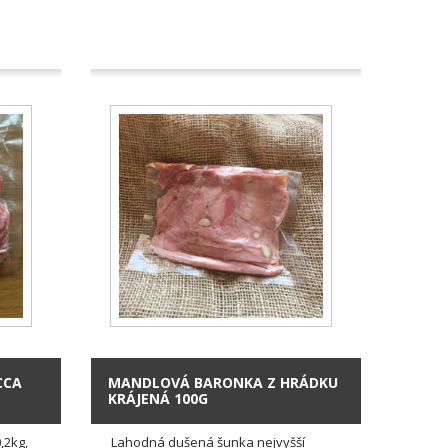
CCA
MANDLOVÁ BARONKA Z HRÁDKU
KRÁJENÁ 100G
,2kg,
Lahodná dušená šunka nejvyšší