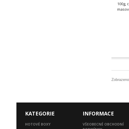
100g, 
masová
Zobrazeno
KATEGORIE
INFORMACE
HOTOVÉ BOXY
VŠEOBECNÉ OBCHODNÍ