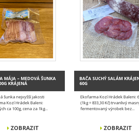
A MÁJA – MEDOVÁ ŠUNKA
BAČA SUCHÝ SALÁM KRÁJE
00G KRÁJENÁ
60G
 šunka nejvyšší jakosti
Ekofarma Kozí Hrádek Baleni: 
ma Kozí Hrádek Baleni:
(1kg = 833,30 Kč) trvanlivý mas
ých ca 100g, cena za 1kg...
fermentovaný výrobek bez...
ZOBRAZIT
ZOBRAZIT