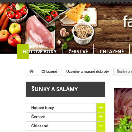
HOTOVÉ BOXY
ČERSTVÉ
CHLAZENÉ
Chlazené
Uzeniny a masné dobroty
Šunky a 
ŠUNKY A SALÁMY
Hotové boxy
Čerstvé
Chlazené