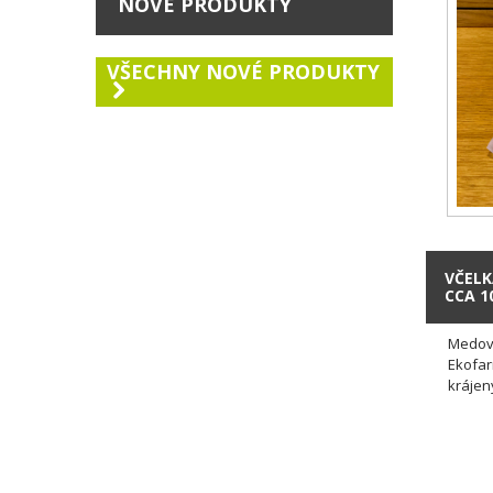
NOVÉ PRODUKTY
VŠECHNY NOVÉ PRODUKTY
VČELK
CCA 1
Medová
Ekofar
krájen