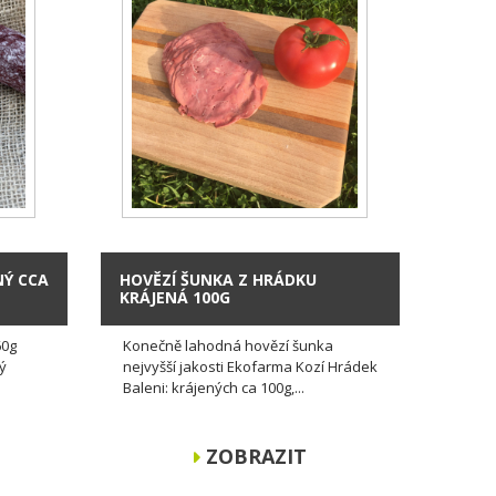
NÝ CCA
HOVĚZÍ ŠUNKA Z HRÁDKU
KRÁJENÁ 100G
60g
Konečně lahodná hovězí šunka
ný
nejvyšší jakosti Ekofarma Kozí Hrádek
Baleni: krájených ca 100g,...
ZOBRAZIT