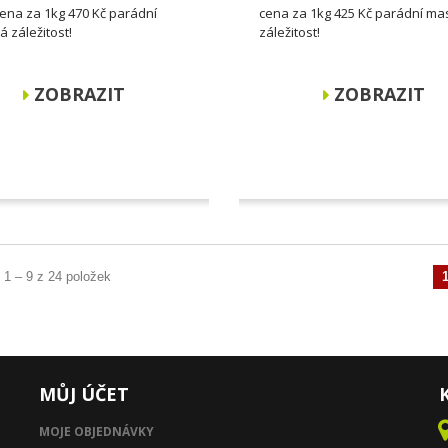
cena za 1kg 470 Kč parádní
cena za 1kg 425 Kč parádní m
 záležitost!
záležitost!
ZOBRAZIT
ZOBRAZIT
 1 – 9 z 24 položek
Předchozí
MŮJ ÚČET
MOJE OBJEDNÁVKY