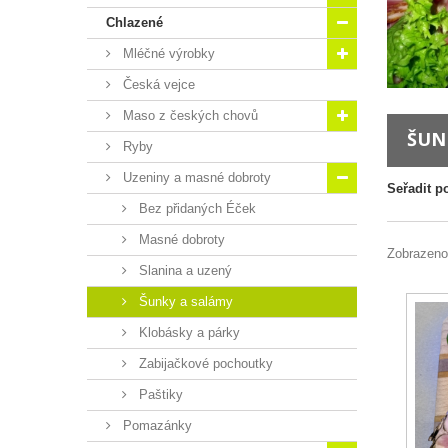
Chlazené
Mléčné výrobky
Česká vejce
Maso z českých chovů
ŠUN
Ryby
Uzeniny a masné dobroty
Seřadit p
Bez přidaných Éček
Masné dobroty
Zobrazeno
Slanina a uzený
Šunky a salámy
Klobásky a párky
Zabijačkové pochoutky
Paštiky
Pomazánky