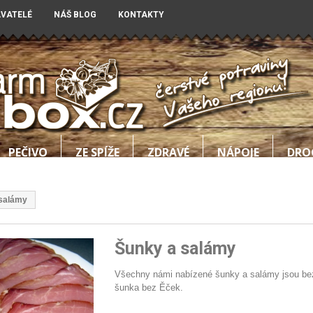
AVATELÉ
NÁŠ BLOG
KONTAKTY
PEČIVO
ZE SPÍŽE
ZDRAVÉ
NÁPOJE
DRO
salámy
Šunky a salámy
Všechny námi nabízené šunky a salámy jsou bezle
šunka bez Ěček.