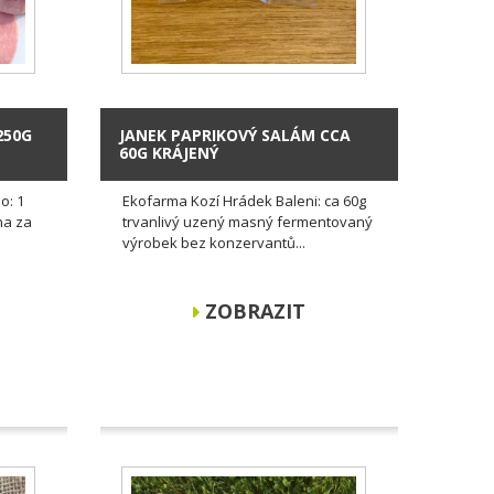
250G
JANEK PAPRIKOVÝ SALÁM CCA
60G KRÁJENÝ
o: 1
Ekofarma Kozí Hrádek Baleni: ca 60g
ena za
trvanlivý uzený masný fermentovaný
výrobek bez konzervantů...
ZOBRAZIT