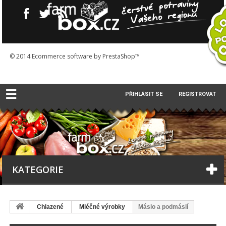
© 2014
Ecommerce software by PrestaShop™
☰
PŘIHLÁSIT SE
REGISTROVAT
KATEGORIE
Chlazené
Mléčné výrobky
Máslo a podmáslí