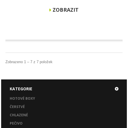
ZOBRAZIT
Zobrazeno 1 – 7 z 7 položek
KATEGORIE
HOTOVÉ BOXY
ČERSTVÉ
CHLAZENÉ
PEČIVO