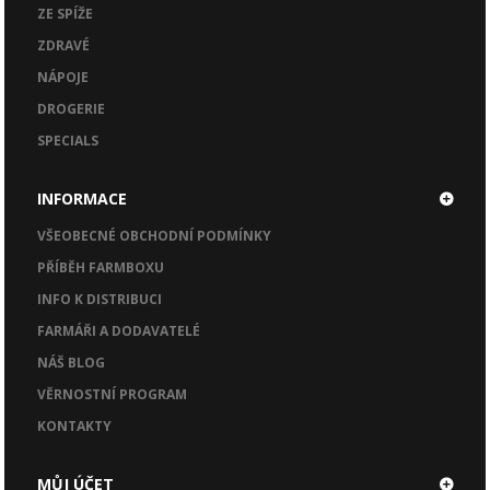
ZE SPÍŽE
ZDRAVÉ
NÁPOJE
DROGERIE
SPECIALS
INFORMACE
VŠEOBECNÉ OBCHODNÍ PODMÍNKY
PŘÍBĚH FARMBOXU
INFO K DISTRIBUCI
FARMÁŘI A DODAVATELÉ
NÁŠ BLOG
VĚRNOSTNÍ PROGRAM
KONTAKTY
MŮJ ÚČET