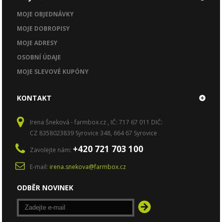
MOJE OBJEDNÁVKY
MOJE DOBROPISY
MOJE ADRESY
OSOBNÍ ÚDAJE
MOJE SLEVOVÉ KUPÓNY
KONTAKT
Irena Šneková - farmbox.cz , IČ: 717 67 011 DIČ:
CZ 8358023839 Syrovice 348, 664 67 Syrovice
+420 721 703 100
Zavolejte nám:
E-mail:
irena.snekova@farmbox.cz
ODBĚR NOVINEK