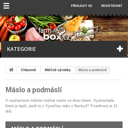
☰
PŘIHLÁSIT SE
REGISTROVAT
KATEGORIE
Chlazené
Mléčné výrobky
Máslo a podmáslí
Máslo a podmáslí
V současnosti můžete vybírat máslo ze dvou farem. Vyzkoušejte,
které je lepší, jestli to z Vysočiny nebo z Beskyd? Trvanlivost je 21
dnů.