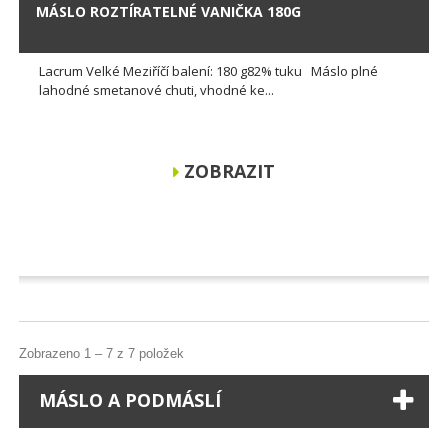
MÁSLO ROZTÍRATELNÉ VANIČKA 180G
Lacrum Velké Meziříčí balení: 180 g82% tuku Máslo plné
lahodné smetanové chuti, vhodné ke...
ZOBRAZIT
Zobrazeno 1 – 7 z 7 položek
MÁSLO A PODMÁSLÍ