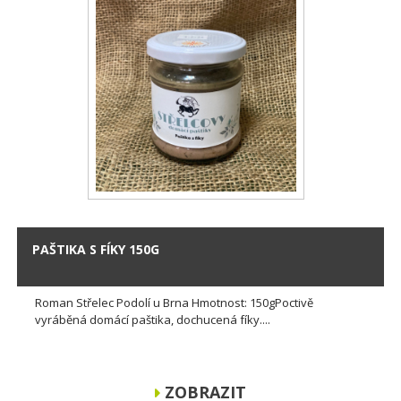
PAŠTIKA S FÍKY 150G
Roman Střelec Podolí u Brna Hmotnost: 150gPoctivě
vyráběná domácí paštika, dochucená fíky....
ZOBRAZIT