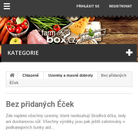
☰
PŘIHLÁSIT SE
REGISTROVAT
KATEGORIE
Chlazené
Uzeniny a masné dobroty
Bez přidaných
Éček
Bez přidaných Éček
Zde najdete všechny uzeniny, které neobsahují škodlivá éčka, tedy
ani dusitanovou sůl. Všechny výrobky jsou pak ještě zalistovány v
podkategoriích šunky atd...