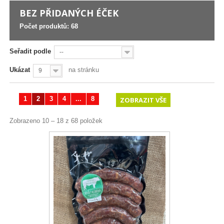
BEZ PŘIDANÝCH ÉČEK
Počet produktů: 68
Seřadit podle
--
Ukázat
na stránku
9
1
2
3
4
...
8
ZOBRAZIT VŠE
Zobrazeno 10 – 18 z 68 položek