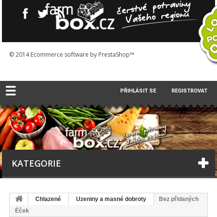
© 2014
Ecommerce software by PrestaShop™
☰
PŘIHLÁSIT SE
REGISTROVAT
KATEGORIE
Chlazené
Uzeniny a masné dobroty
Bez přidaných
Éček