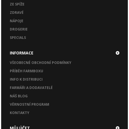
ZE SPÍŽE
ZDRAVÉ
NÁPOJE
DROGERIE
SPECIALS
INFORMACE
VŠEOBECNÉ OBCHODNÍ PODMÍNKY
PŘÍBĚH FARMBOXU
INFO K DISTRIBUCI
FARMÁŘI A DODAVATELÉ
NÁŠ BLOG
VĚRNOSTNÍ PROGRAM
KONTAKTY
MŮJ ÚČET