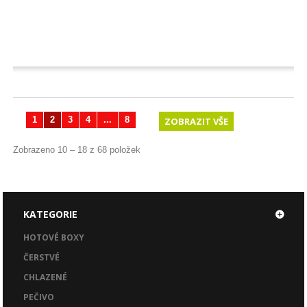
1
2
3
4
...
8
ZOBRAZIT VŠE
Zobrazeno 10 – 18 z 68 položek
KATEGORIE
HOTOVÉ BOXY
ČERSTVÉ
CHLAZENÉ
PEČIVO