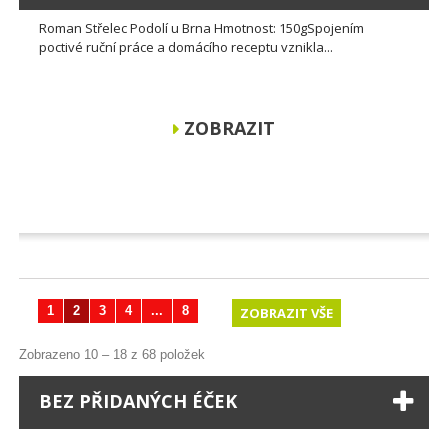
Roman Střelec Podolí u Brna Hmotnost: 150gSpojením
poctivé ruční práce a domácího receptu vznikla...
ZOBRAZIT
1
2
3
4
...
8
ZOBRAZIT VŠE
Zobrazeno 10 – 18 z 68 položek
BEZ PŘIDANÝCH ÉČEK