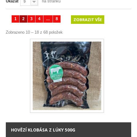
Ukázat
na stránku
9
1
2
3
4
...
8
ZOBRAZIT VŠE
Zobrazeno 10 – 18 z 68 položek
HOVĚZÍ KLOBÁSA Z LÚKY 500G