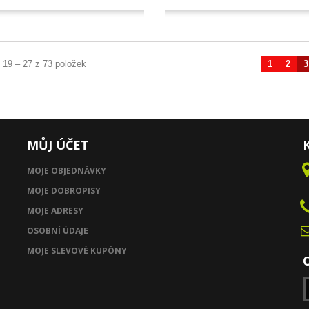
 19 – 27 z 73 položek
1
2
3
Předchozí
MŮJ ÚČET
MOJE OBJEDNÁVKY
MOJE DOBROPISY
MOJE ADRESY
OSOBNÍ ÚDAJE
MOJE SLEVOVÉ KUPÓNY