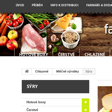
ÚVOD
PŘÍBĚH
INFO K DISTRIBUCI
FARMÁŘI A DOD
HOTOVÉ BOXY
ČERSTVÉ
CHLAZENÉ
Chlazené
Mléčné výrobky
Sýry
SÝRY
Hotové boxy
Čerstvé