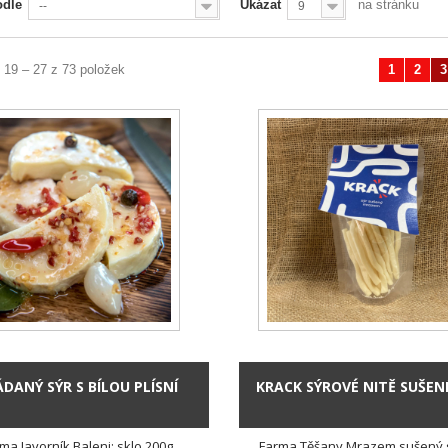
odle
Ukázat
na stránku
--
9
 19 – 27 z 73 položek
1
2
3
Předchozí
DANÝ SÝR S BÍLOU PLÍSNÍ
KRACK SÝROVÉ NITĚ SUŠEN
ma Javorník Baleni: sklo 200g
Farma Těšany Mrazem sušený s