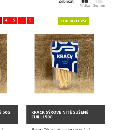
Zobrazit:
Mřížka
Seznam
4
5
...
9
Další
ZOBRAZIT VŠE
É 50G
KRACK SÝROVÉ NITĚ SUŠENÉ
CHILLI 50G
ýr,
Farma Těšany Mrazem sušený sýr,