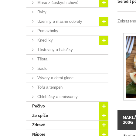
Seřadit p
Maso z českých chovů
Ryby
Zobrazeno
Uzeniny a masné dobroty
Pomazánky
Knedlíky
Těstoviny a halušky
Těsta
Sádlo
Vývary a demi glace
Tofu a tempeh
Chlebíčky a croissanty
Pečivo
Ze spíže
NAKLÁ
200G
Zdravé
Nápoje
Ekofar