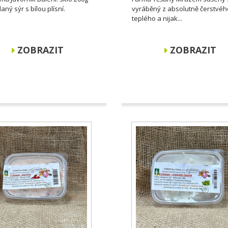
ný sýr s bílou plísní.
vyráběný z absolutně čerstvého
teplého a nijak...
ZOBRAZIT
ZOBRAZIT