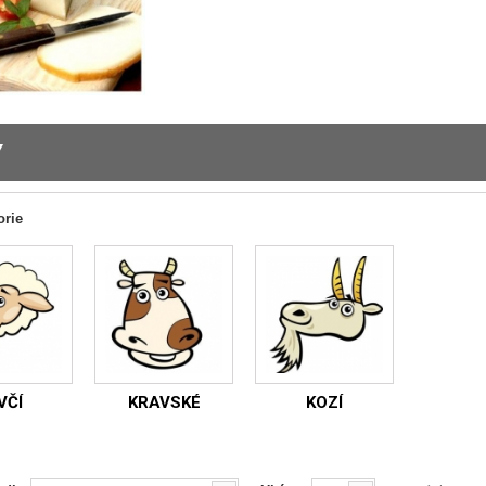
Y
orie
VČÍ
KRAVSKÉ
KOZÍ