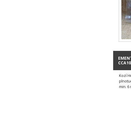
EMENT
CCA1
Kozí Hr
plnotu
min. 6 