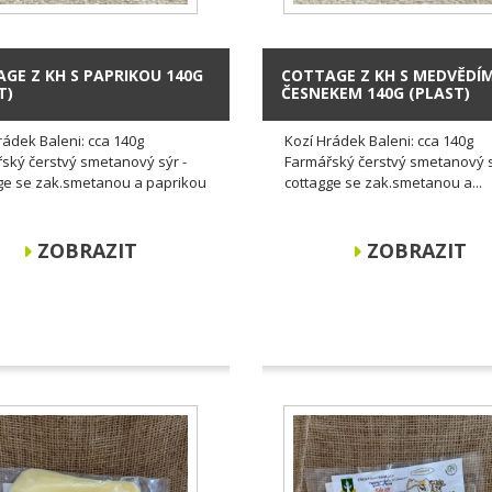
GE Z KH S PAPRIKOU 140G
COTTAGE Z KH S MEDVĚDÍ
T)
ČESNEKEM 140G (PLAST)
rádek Baleni: cca 140g
Kozí Hrádek Baleni: cca 140g
ský čerstvý smetanový sýr -
Farmářský čerstvý smetanový s
ge se zak.smetanou a paprikou
cottagge se zak.smetanou a...
ZOBRAZIT
ZOBRAZIT