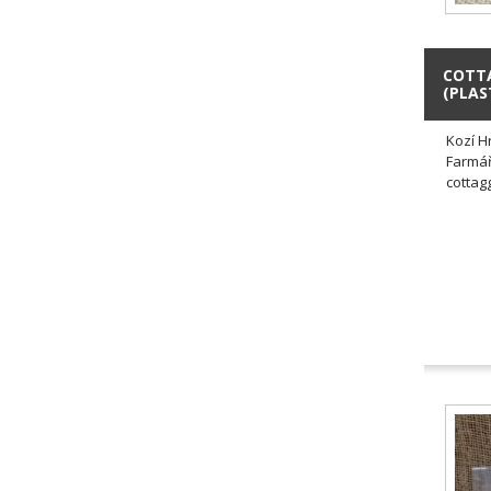
COTTA
(PLAS
Kozí H
Farmář
cottag