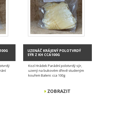
100G
UZENÁČ KRÁJENÝ POLOTVRDÝ
SÝR Z KH CCA100G
lotvrdý
Kozí Hrádek Parádní polotvrdý sýr,
rání
uzený na bukovém dřevě studeným
kouřem Baleni: cca 100g
ZOBRAZIT