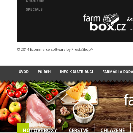
DROGERIE
SPECIALS
© 2014
Ecommerce software by PrestaShop™
ÚVOD
PŘÍBĚH
INFO K DISTRIBUCI
FARMÁŘI A DOD
HOTOVÉ BOXY
ČERSTVÉ
CHLAZENÉ