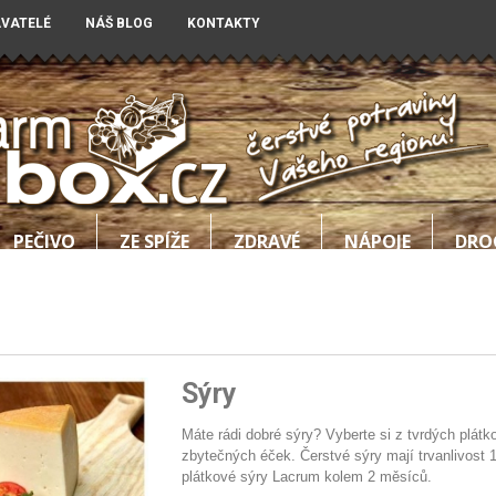
AVATELÉ
NÁŠ BLOG
KONTAKTY
PEČIVO
ZE SPÍŽE
ZDRAVÉ
NÁPOJE
DRO
Sýry
Máte rádi dobré sýry? Vyberte si z tvrdých plát
zbytečných éček. Čerstvé sýry mají trvanlivost 1
plátkové sýry Lacrum kolem 2 měsíců.