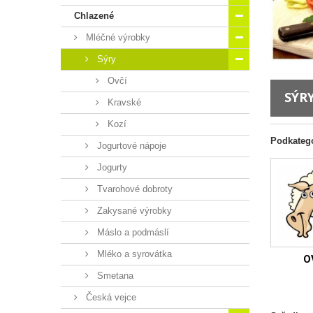
Chlazené
Mléčné výrobky
Sýry
Ovčí
SÝR
Kravské
Kozí
Podkateg
Jogurtové nápoje
Jogurty
Tvarohové dobroty
Zakysané výrobky
Máslo a podmáslí
Mléko a syrovátka
O
Smetana
Česká vejce