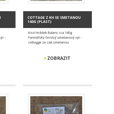
M
COTTAGE Z KH SE SMETANOU
140G (PLAST)
Kozí Hrádek Baleni: cca 140g
ýr -
Farmářský čerstvý smetanový sýr -
cottagge se zak.smetanou
ZOBRAZIT