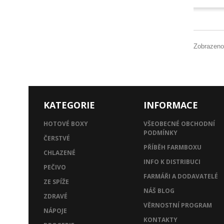
Zobrazeno
KATEGORIE
INFORMACE
HOTOVÉ BOXY
VŠEOBECNÉ OBCHODNÍ
PODMÍNKY
ČERSTVÉ
PŘÍBĚH FARMBOXU
CHLAZENÉ
INFO K DISTRIBUCI
PEČIVO
FARMÁŘI A DODAVATELÉ
ZE SPÍŽE
NÁŠ BLOG
ZDRAVÉ
VĚRNOSTNÍ PROGRAM
NÁPOJE
KONTAKTY