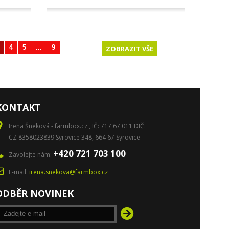
4
5
...
9
Další
ZOBRAZIT VŠE
KONTAKT
Irena Šneková - farmbox.cz , IČ: 717 67 011 DIČ:
CZ 8358023839 Syrovice 348, 664 67 Syrovice
+420 721 703 100
Zavolejte nám:
E-mail:
irena.snekova@farmbox.cz
ODBĚR NOVINEK