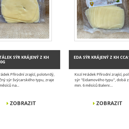
ÁLEK SÝR KRÁJENÝ Z KH
EDA SÝR KRÁJENÝ Z KH CCA
00G
ádek Přírodní zrající, polotvrdý,
Kozí Hrádek Přírodní zrající, po
čný sýr švýcarského typu, zraje
sýr "Eidamového typu", dobá z
měsíců na...
min. 6 měsíců Baleni:...
ZOBRAZIT
ZOBRAZIT