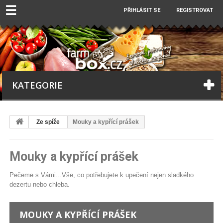
☰
PŘIHLÁSIT SE
REGISTROVAT
KATEGORIE
Ze spíže
Mouky a kypřící prášek
Mouky a kypřící prášek
Pečeme s Vámi...Vše, co potřebujete k upečení nejen sladkého
dezertu nebo chleba.
MOUKY A KYPŘÍCÍ PRÁŠEK