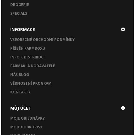
DROGERIE
SPECIALS
INFORMACE
VŠEOBECNÉ OBCHODNÍ PODMÍNKY
PŘÍBĚH FARMBOXU
INFO K DISTRIBUCI
FARMÁŘI A DODAVATELÉ
NÁŠ BLOG
VĚRNOSTNÍ PROGRAM
KONTAKTY
MŮJ ÚČET
MOJE OBJEDNÁVKY
MOJE DOBROPISY