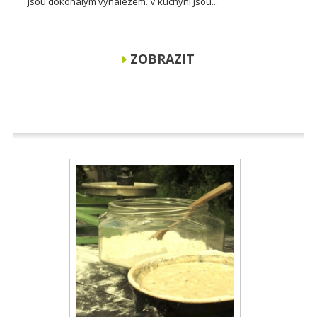
jsou dokonalým vynálezem. V kuchyni jsou...
ZOBRAZIT