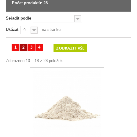
Počet produktů: 28
Seřadit podle
--
Ukázat
na stránku
9
1
2
3
4
ZOBRAZIT VŠE
Zobrazeno 10 – 18 z 28 položek