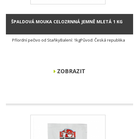
ŠPALDOVÁ MOUKA CELOZRNNÁ JEMNĚ MLETÁ 1 KG
Příordní pečivo od StaňkyBalení: 1kgPůvod: Česká republika
ZOBRAZIT