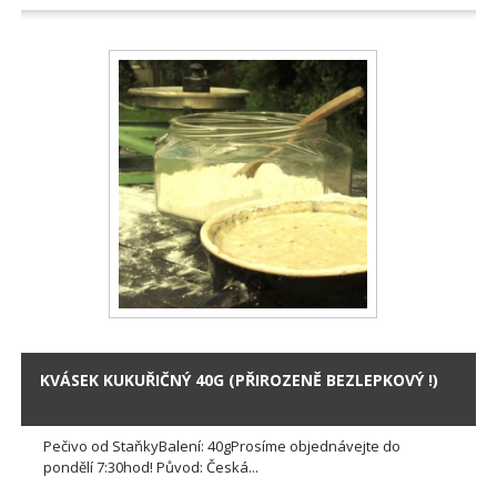
KVÁSEK KUKUŘIČNÝ 40G (PŘIROZENĚ BEZLEPKOVÝ !)
Pečivo od StaňkyBalení: 40gProsíme objednávejte do
pondělí 7:30hod! Původ: Česká...