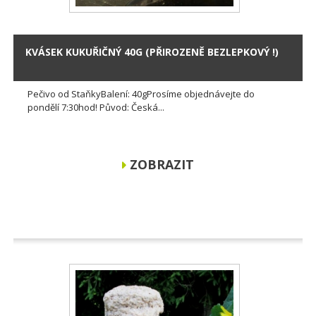
KVÁSEK KUKUŘIČNÝ 40G (PŘIROZENĚ BEZLEPKOVÝ !)
Pečivo od StaňkyBalení: 40gProsíme objednávejte do
pondělí 7:30hod! Původ: Česká...
ZOBRAZIT