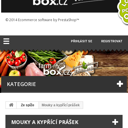
© 2014
Ecommerce software by PrestaShop™
☰
PŘIHLÁSIT SE
REGISTROVAT
KATEGORIE
Ze spíže
Mouky a kypřící prášek
MOUKY A KYPŘÍCÍ PRÁŠEK