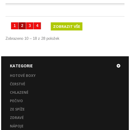
1
2
3
4
ZOBRAZIT VŠE
Zobrazeno 10 – 18 z 28 položek
KATEGORIE
HOTOVÉ BOXY
ČERSTVÉ
CHLAZENÉ
PEČIVO
ZE SPÍŽE
ZDRAVÉ
NÁPOJE