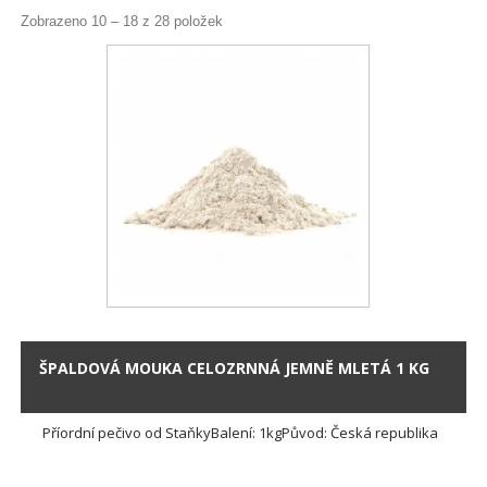
Zobrazeno 10 – 18 z 28 položek
ŠPALDOVÁ MOUKA CELOZRNNÁ JEMNĚ MLETÁ 1 KG
Příordní pečivo od StaňkyBalení: 1kgPůvod: Česká republika