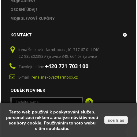
MOJE ADRESY
OSOBNÍ ÚDAJE
MOJE SLEVOVÉ KUPÓNY
KONTAKT
Irena Šneková - farmbox.cz , IČ: 717 67 011 DIČ:
CZ 8358023839 Syrovice 348, 664 67 Syrovice
+420 721 703 100
Zavolejte nám:
E-mail:
irena.snekova@farmbox.cz
ODBĚR NOVINEK
Tento web používá k poskytování služeb,
Tento web používá k poskytování služeb,
personalizaci reklam a analýze návštěvnosti
personalizaci reklam a analýze návštěvnosti
souhlas
souhlas
soubory cookie. Používáním tohoto webu
soubory cookie. Používáním tohoto webu
s tím souhlasíte.
s tím souhlasíte.