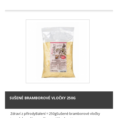
SUŠENÉ BRAMBOROVÉ VLOČKY 250G
Zdraví z přírodyBalení = 250gSušené bramborové vločky