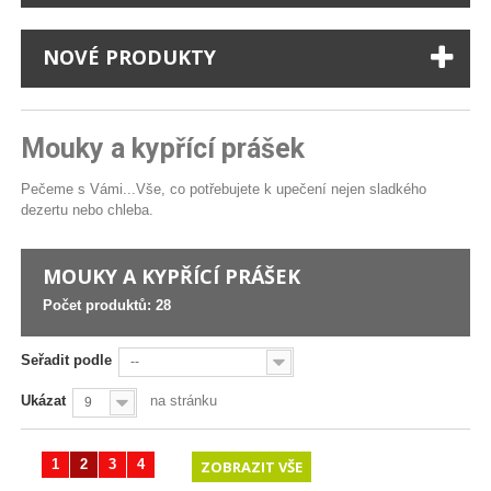
NOVÉ PRODUKTY
Mouky a kypřící prášek
Pečeme s Vámi...Vše, co potřebujete k upečení nejen sladkého
dezertu nebo chleba.
MOUKY A KYPŘÍCÍ PRÁŠEK
Počet produktů: 28
Seřadit podle
--
Ukázat
na stránku
9
1
2
3
4
ZOBRAZIT VŠE