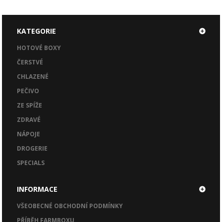
KATEGORIE
HOTOVÉ BOXY
ČERSTVÉ
CHLAZENÉ
PEČIVO
ZE SPÍŽE
ZDRAVÉ
NÁPOJE
DROGERIE
SPECIALS
INFORMACE
VŠEOBECNÉ OBCHODNÍ PODMÍNKY
PŘÍBĚH FARMBOXU