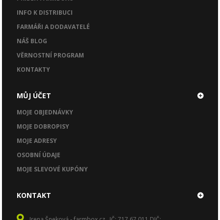
INFO K DISTRIBUCI
FARMÁŘI A DODAVATELÉ
NÁŠ BLOG
VĚRNOSTNÍ PROGRAM
KONTAKTY
MŮJ ÚČET
MOJE OBJEDNÁVKY
MOJE DOBROPISY
MOJE ADRESY
OSOBNÍ ÚDAJE
MOJE SLEVOVÉ KUPÓNY
KONTAKT
Irena Šneková - farmbox.cz , IČ: 717 67 011 DIČ: