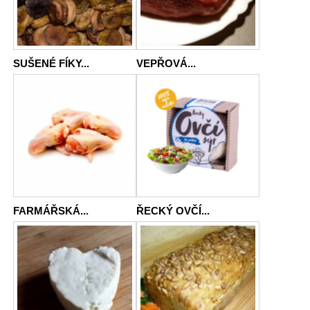
SUŠENÉ FÍKY...
VEPŘOVÁ...
FARMÁŘSKÁ...
ŘECKÝ OVČÍ...