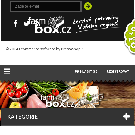
© 2014
Ecommerce software by PrestaShop™
☰
PŘIHLÁSIT SE
REGISTROVAT
KATEGORIE