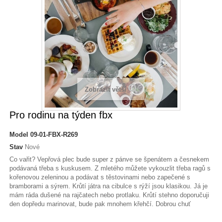
Zobrazit větší
Pro rodinu na týden fbx
Model
09-01-FBX-R269
Stav
Nové
Co vařit? Vepřová plec bude super z pánve se špenátem a česnekem
podávaná třeba s kuskusem. Z mletého můžete vykouzlit třeba ragů s
kořenovou zeleninou a podávat s těstovinami nebo zapečené s
bramborami a sýrem. Krůtí játra na cibulce s rýží jsou klasikou. Já je
mám ráda dušené na rajčatech nebo protlaku. Krůtí stehno doporučuji
den dopředu marinovat, bude pak mnohem křehčí. Dobrou chuť