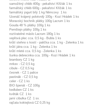
samožitný chléb 400g - pekařství Křižák 1 ks
farmářský chléb 600g - pekařství Křižák 1 ks
farmářský jogurt bílý 1 kg Němcovy 1 ks
Uzenáč krájený polotvrdý 100g - Kozí Hrádek 1 ks
Moravský bochník plátky 100g Lacrum 1 ks
Gouda 48 % plátky 100g 1 ks
Pernštejn plátky 100g 1 ks
roztíratelné máslo Lacrum 180g 1 ks
vepřová plec cca. 0,5 kg - Bubla 1 ks
krůtí stehno s kostí - palička cca. 1 kg - Zelenka 1 ks
krůtí játra cca. 1 kg - Zelenka 1 ks
krůtí mleté cca. 0,5 kg - Zelenka 1 ks
šunka debrecinka cca. 100g - Kozí Hrádek 1 ks
brambory CZ 1 kg
mrkev - CZ 0,5 kg
cibule - CZ 0,5 kg
česnek - CZ 1 palice
pastinák - CZ 0,5 kg
celer - CZ 1 ks
BIO špenát - CZ 100g
kedluben CZ 1 ks
květák CZ 1 ks
jarní cibulka CZ 1 sv.
rajčata koktejlová CZ 0,25 kg