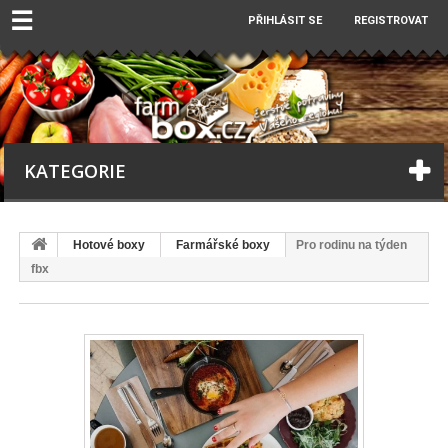
☰
PŘIHLÁSIT SE
REGISTROVAT
KATEGORIE
Hotové boxy
Farmářské boxy
Pro rodinu na týden
fbx