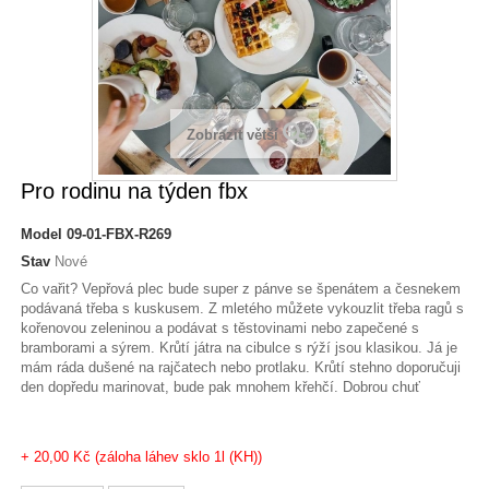
Zobrazit větší
Pro rodinu na týden fbx
Model
09-01-FBX-R269
Stav
Nové
Co vařit? Vepřová plec bude super z pánve se špenátem a česnekem
podávaná třeba s kuskusem. Z mletého můžete vykouzlit třeba ragů s
kořenovou zeleninou a podávat s těstovinami nebo zapečené s
bramborami a sýrem. Krůtí játra na cibulce s rýží jsou klasikou. Já je
mám ráda dušené na rajčatech nebo protlaku. Krůtí stehno doporučuji
den dopředu marinovat, bude pak mnohem křehčí. Dobrou chuť
+ 20,00 Kč (záloha láhev sklo 1l (KH))