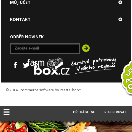
MŮJ ÚČET
KONTAKT
ODBĚR NOVINEK
© 2014
Ecommerce software by PrestaShop™
☰
PŘIHLÁSIT SE
REGISTROVAT