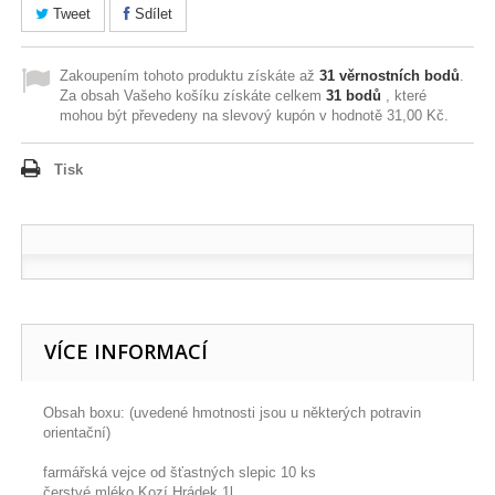
Tweet
Sdílet
Zakoupením tohoto produktu získáte až
31
věrnostních bodů
.
Za obsah Vašeho košíku získáte celkem
31
bodů
, které
mohou být převedeny na slevový kupón v hodnotě
31,00 Kč
.
Tisk
VÍCE INFORMACÍ
Obsah boxu: (uvedené hmotnosti jsou u některých potravin
orientační)
farmářská vejce od šťastných slepic 10 ks
čerstvé mléko Kozí Hrádek 1l