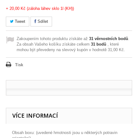
+ 20,00 Kč (záloha láhev sklo 1l (KH))
Tweet
Sdílet
Zakoupením tohoto produktu získáte až
31
věrnostních bodů
.
Za obsah Vašeho košíku získáte celkem
31
bodů
, které
mohou být převedeny na slevový kupón v hodnotě
31,00 Kč
.
Tisk
VÍCE INFORMACÍ
Obsah boxu: (uvedené hmotnosti jsou u některých potravin