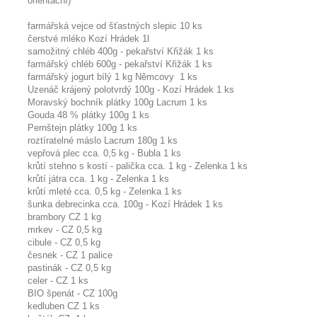
orientační)
farmářská vejce od šťastných slepic 10 ks
čerstvé mléko Kozí Hrádek 1l
samožitný chléb 400g - pekařství Křižák 1 ks
farmářský chléb 600g - pekařství Křižák 1 ks
farmářský jogurt bílý 1 kg Němcovy 1 ks
Uzenáč krájený polotvrdý 100g - Kozí Hrádek 1 ks
Moravský bochník plátky 100g Lacrum 1 ks
Gouda 48 % plátky 100g 1 ks
Pernštejn plátky 100g 1 ks
roztíratelné máslo Lacrum 180g 1 ks
vepřová plec cca. 0,5 kg - Bubla 1 ks
krůtí stehno s kostí - palička cca. 1 kg - Zelenka 1 ks
krůtí játra cca. 1 kg - Zelenka 1 ks
krůtí mleté cca. 0,5 kg - Zelenka 1 ks
šunka debrecinka cca. 100g - Kozí Hrádek 1 ks
brambory CZ 1 kg
mrkev - CZ 0,5 kg
cibule - CZ 0,5 kg
česnek - CZ 1 palice
pastinák - CZ 0,5 kg
celer - CZ 1 ks
BIO špenát - CZ 100g
kedluben CZ 1 ks