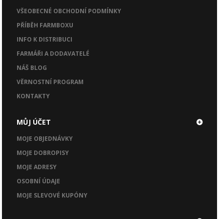
VŠEOBECNÉ OBCHODNÍ PODMÍNKY
PŘÍBĚH FARMBOXU
INFO K DISTRIBUCI
FARMÁŘI A DODAVATELÉ
NÁŠ BLOG
VĚRNOSTNÍ PROGRAM
KONTAKTY
MŮJ ÚČET
MOJE OBJEDNÁVKY
MOJE DOBROPISY
MOJE ADRESY
OSOBNÍ ÚDAJE
MOJE SLEVOVÉ KUPÓNY