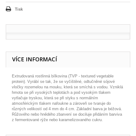
Tisk
VÍCE INFORMACÍ
Extrudovaná rostlinná bílkovina (TVP - textured vegetable
protein). Vyrábí se tak, že se vyčištěné, odtučněné sójové
vločky rozemelou na mouku, která se smíchá s vodou. Vzniklá
hmota se při vysokých teplotách a pod vysokým tlakem
vytlačuje tryskou, která se při styku s normálním
atmosférickým tlakem nafoukne a zároveň se tvaruje do
různých velikostí od 4 mm do 4 cm. Základní barva je béžová.
Růžového nebo hnědého zbarvení se dociluje přidáním barviva
z fermentované rýže nebo karamelizovaného cukru.