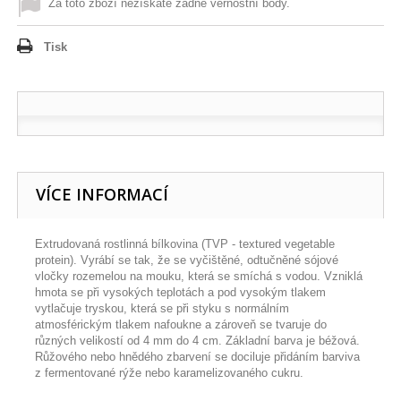
Za toto zboží nezískáte žádné věrnostní body.
Tisk
VÍCE INFORMACÍ
Extrudovaná rostlinná bílkovina (TVP - textured vegetable
protein). Vyrábí se tak, že se vyčištěné, odtučněné sójové
vločky rozemelou na mouku, která se smíchá s vodou. Vzniklá
hmota se při vysokých teplotách a pod vysokým tlakem
vytlačuje tryskou, která se při styku s normálním
atmosférickým tlakem nafoukne a zároveň se tvaruje do
různých velikostí od 4 mm do 4 cm. Základní barva je béžová.
Růžového nebo hnědého zbarvení se dociluje přidáním barviva
z fermentované rýže nebo karamelizovaného cukru.