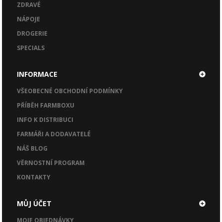
ZDRAVÉ
NÁPOJE
DROGERIE
SPECIALS
INFORMACE
VŠEOBECNÉ OBCHODNÍ PODMÍNKY
PŘÍBĚH FARMBOXU
INFO K DISTRIBUCI
FARMÁŘI A DODAVATELÉ
NÁŠ BLOG
VĚRNOSTNÍ PROGRAM
KONTAKTY
MŮJ ÚČET
MOJE OBJEDNÁVKY