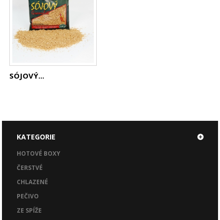
SÓJOVÝ...
KATEGORIE
HOTOVÉ BOXY
ČERSTVÉ
CHLAZENÉ
PEČIVO
ZE SPÍŽE