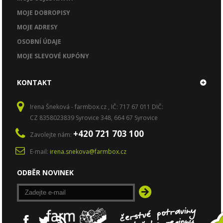
MOJE DOBROPISY
MOJE ADRESY
OSOBNÍ ÚDAJE
MOJE SLEVOVÉ KUPÓNY
KONTAKT
Irena Šneková - farmbox.cz , IČ: 717 67 011 DIČ:
CZ 8358023839 Syrovice 348, 664 67 Syrovice
+420 721 703 100
Zavolejte nám:
E-mail:
irena.snekova@farmbox.cz
ODBĚR NOVINEK