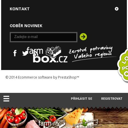
KONTAKT
ODBĚR NOVINEK
© 2014
Ecommerce software by PrestaShop™
☰
PŘIHLÁSIT SE
REGISTROVAT