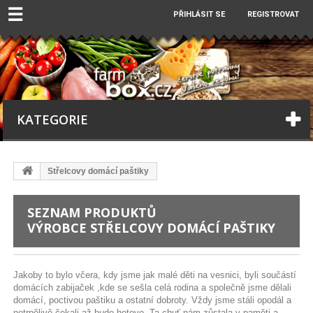
☰
PŘIHLÁSIT SE
REGISTROVAT
KATEGORIE
Střelcovy domácí paštiky
SEZNAM PRODUKTŮ
VÝROBCE STŘELCOVY DOMÁCÍ PAŠTIKY
Jakoby to bylo včera, kdy jsme jak malé děti na vesnici, byli součástí
domácích zabijaček ,kde se sešla celá rodina a společně jsme dělali
domácí, poctivou paštiku a ostatní dobroty. Vždy jsme stáli opodál a
netrpělivě čekali až bude hotovo. Ta chuť nám zůstala v paměti a