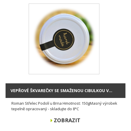
VEPŘOVÉ ŠKVAREČKY SE SMAŽENOU CIBULKOU V...
Roman Střelec Podolí u Brna Hmotnost: 150gMasný výrobek
tepelně opracovaný - skladujte do 8°C
ZOBRAZIT