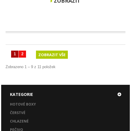
ZOBRAZIT
1
2
ZOBRAZIT VŠE
Zobrazeno 1 – 9 z 11 položek
KATEGORIE
HOTOVÉ BOXY
ČERSTVÉ
CHLAZENÉ
PEČIVO