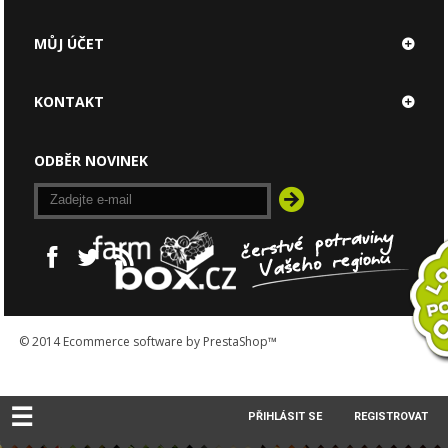
MŮJ ÚČET
KONTAKT
ODBĚR NOVINEK
© 2014
Ecommerce software by PrestaShop™
☰
PŘIHLÁSIT SE
REGISTROVAT