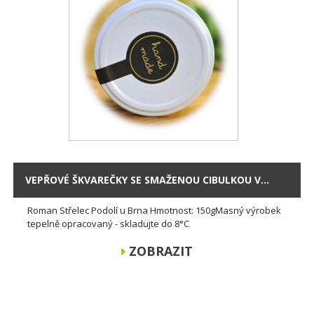
VEPŘOVÉ ŠKVAREČKY SE SMAŽENOU CIBULKOU V...
Roman Střelec Podolí u Brna Hmotnost: 150gMasný výrobek
tepelně opracovaný - skladujte do 8°C
ZOBRAZIT