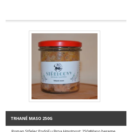
TRHANÉ MASO 250G
Roman Střelec Podolí u Brna Hmotnost: 250gMaso bereme