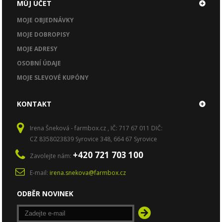
MŮJ ÚČET
MOJE OBJEDNÁVKY
MOJE DOBROPISY
MOJE ADRESY
OSOBNÍ ÚDAJE
MOJE SLEVOVÉ KUPÓNY
KONTAKT
Irena Šneková - farmbox.cz , IČ: 717 67 011 DIČ:
CZ 8358023839 Syrovice 348, 664 67 Syrovice
+420 721 703 100
Zavolejte nám:
E-mail:
irena.snekova@farmbox.cz
ODBĚR NOVINEK