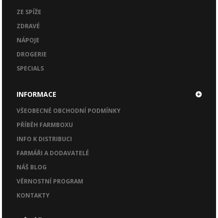
ZE SPÍŽE
ZDRAVÉ
NÁPOJE
DROGERIE
SPECIALS
INFORMACE
VŠEOBECNÉ OBCHODNÍ PODMÍNKY
PŘÍBĚH FARMBOXU
INFO K DISTRIBUCI
FARMÁŘI A DODAVATELÉ
NÁŠ BLOG
VĚRNOSTNÍ PROGRAM
KONTAKTY