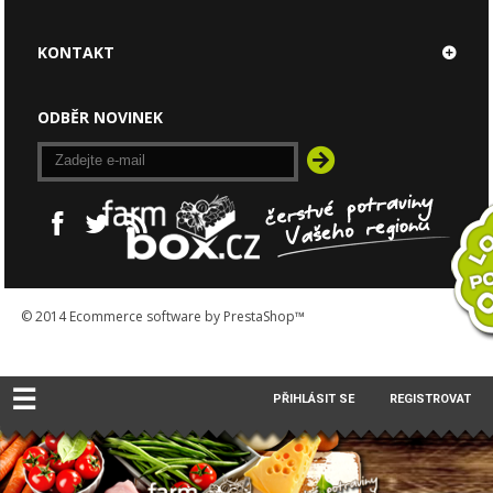
KONTAKT
ODBĚR NOVINEK
© 2014
Ecommerce software by PrestaShop™
☰
PŘIHLÁSIT SE
REGISTROVAT