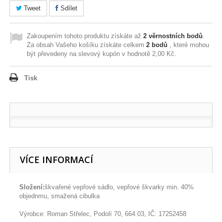
Tweet
Sdílet
Zakoupením tohoto produktu získáte až
2
věrnostních bodů
.
Za obsah Vašeho košíku získáte celkem
2
bodů
, které mohou
být převedeny na slevový kupón v hodnotě
2,00 Kč
.
Tisk
VÍCE INFORMACÍ
Složení:
škvařené vepřové sádlo, vepřové škvarky min. 40%
objednmu, smažená cibulka
Výrobce: Roman Střelec, Podolí 70, 664 03, IČ: 17252458