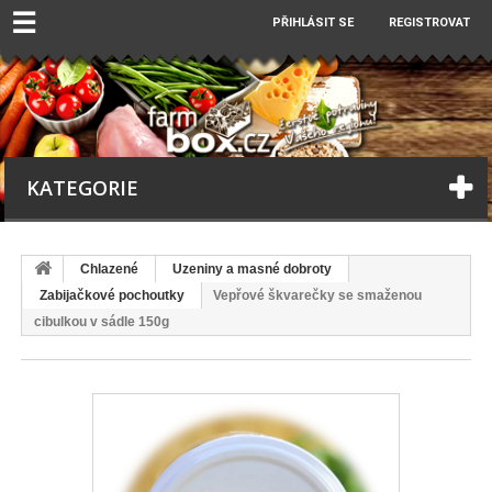
☰
PŘIHLÁSIT SE
REGISTROVAT
KATEGORIE
Chlazené
Uzeniny a masné dobroty
Zabijačkové pochoutky
Vepřové škvarečky se smaženou
cibulkou v sádle 150g