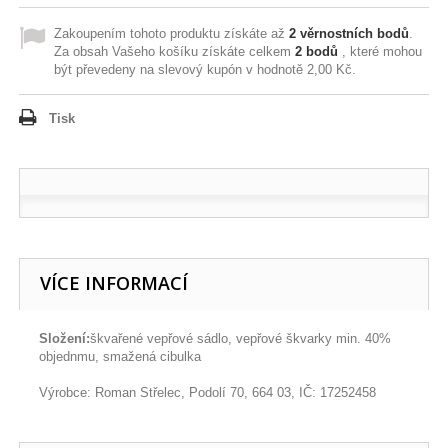
Zakoupením tohoto produktu získáte až
2
věrnostních bodů
.
Za obsah Vašeho košíku získáte celkem
2
bodů
, které mohou
být převedeny na slevový kupón v hodnotě
2,00 Kč
.
Tisk
VÍCE INFORMACÍ
Složení:
škvařené vepřové sádlo, vepřové škvarky min. 40%
objednmu, smažená cibulka
Výrobce: Roman Střelec, Podolí 70, 664 03, IČ: 17252458