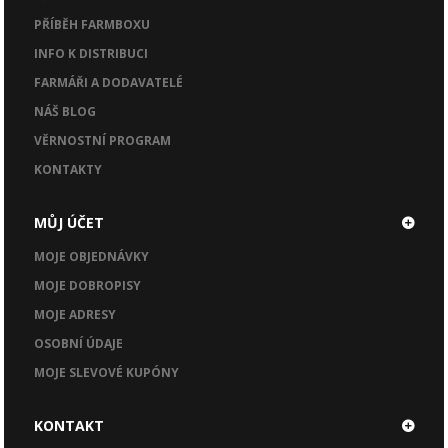
PŘÍBĚH FARMBOXU
INFO K DISTRIBUCI
FARMÁŘI A DODAVATELÉ
NÁŠ BLOG
VĚRNOSTNÍ PROGRAM
KONTAKTY
MŮJ ÚČET
MOJE OBJEDNÁVKY
MOJE DOBROPISY
MOJE ADRESY
OSOBNÍ ÚDAJE
MOJE SLEVOVÉ KUPÓNY
KONTAKT