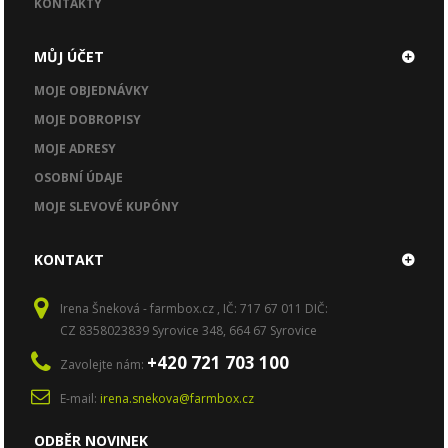
KONTAKTY
MŮJ ÚČET
MOJE OBJEDNÁVKY
MOJE DOBROPISY
MOJE ADRESY
OSOBNÍ ÚDAJE
MOJE SLEVOVÉ KUPÓNY
KONTAKT
Irena Šneková - farmbox.cz , IČ: 717 67 011 DIČ:
CZ 8358023839 Syrovice 348, 664 67 Syrovice
+420 721 703 100
Zavolejte nám:
E-mail:
irena.snekova@farmbox.cz
ODBĚR NOVINEK