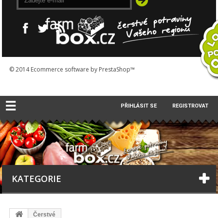
© 2014
Ecommerce software by PrestaShop™
☰
PŘIHLÁSIT SE
REGISTROVAT
KATEGORIE
Čerstvé