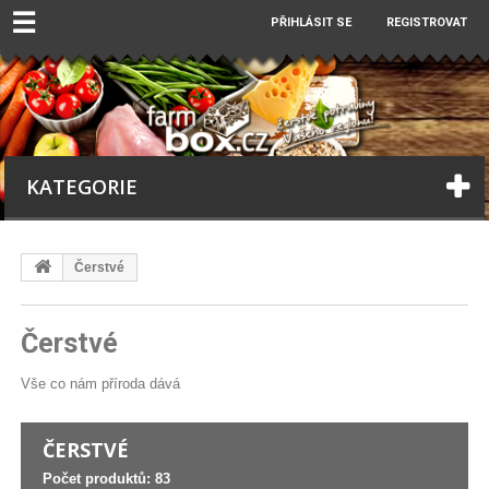
☰
PŘIHLÁSIT SE
REGISTROVAT
KATEGORIE
Čerstvé
Čerstvé
Vše co nám příroda dává
ČERSTVÉ
Počet produktů: 83