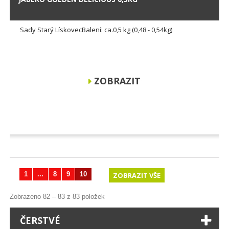
Sady Starý LískovecBalení: ca.0,5 kg (0,48 - 0,54kg)
ZOBRAZIT
1
...
8
9
10
ZOBRAZIT VŠE
Zobrazeno 82 – 83 z 83 položek
ČERSTVÉ