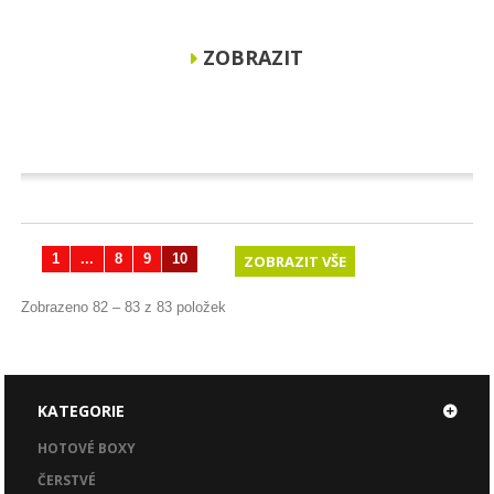
ZOBRAZIT
1
...
8
9
10
ZOBRAZIT VŠE
Zobrazeno 82 – 83 z 83 položek
KATEGORIE
HOTOVÉ BOXY
ČERSTVÉ