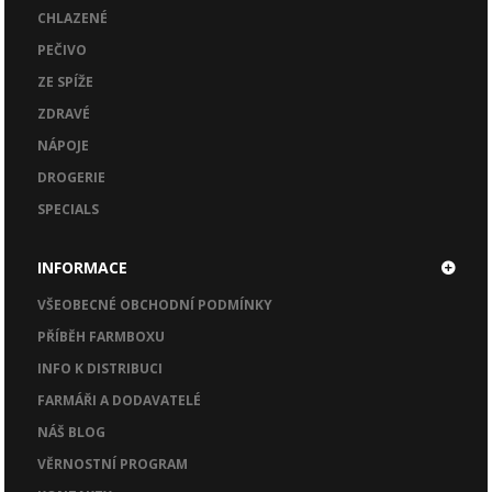
CHLAZENÉ
PEČIVO
ZE SPÍŽE
ZDRAVÉ
NÁPOJE
DROGERIE
SPECIALS
INFORMACE
VŠEOBECNÉ OBCHODNÍ PODMÍNKY
PŘÍBĚH FARMBOXU
INFO K DISTRIBUCI
FARMÁŘI A DODAVATELÉ
NÁŠ BLOG
VĚRNOSTNÍ PROGRAM