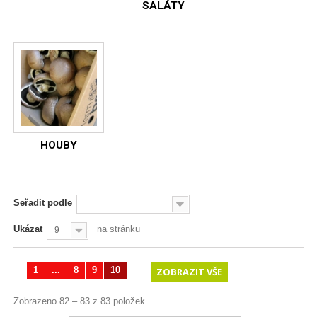
SALÁTY
HOUBY
Seřadit podle
--
Ukázat
na stránku
9
1
...
8
9
10
ZOBRAZIT VŠE
Zobrazeno 82 – 83 z 83 položek