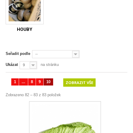
HOUBY
Seřadit podle
--
Ukázat
na stránku
9
1
...
8
9
10
ZOBRAZIT VŠE
Zobrazeno 82 – 83 z 83 položek