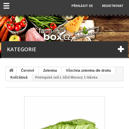
☰
PŘIHLÁSIT SE
REGISTROVAT
KATEGORIE
Čerstvé
Zelenina
Všechna zelenina dle druhu
Košťálová
Pekingské zelí z Jižní Moravy 1 hlávka