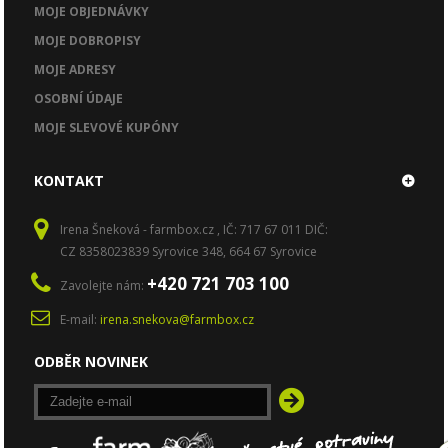
MOJE OBJEDNÁVKY
MOJE DOBROPISY
MOJE ADRESY
OSOBNÍ ÚDAJE
MOJE SLEVOVÉ KUPÓNY
KONTAKT
Irena Šneková - farmbox.cz , IČ: 717 67 011 DIČ:
CZ 8358023839 Syrovice 348, 664 67 Syrovice
+420 721 703 100
Zavolejte nám:
E-mail:
irena.snekova@farmbox.cz
ODBĚR NOVINEK