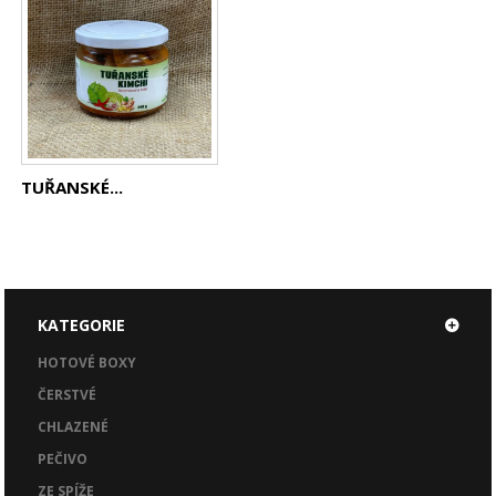
TUŘANSKÉ...
KATEGORIE
HOTOVÉ BOXY
ČERSTVÉ
CHLAZENÉ
PEČIVO
ZE SPÍŽE