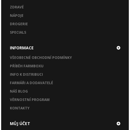
ZDRAVÉ
NÁPOJE
DROGERIE
SPECIALS
INFORMACE
VŠEOBECNÉ OBCHODNÍ PODMÍNKY
PŘÍBĚH FARMBOXU
INFO K DISTRIBUCI
FARMÁŘI A DODAVATELÉ
NÁŠ BLOG
VĚRNOSTNÍ PROGRAM
KONTAKTY
MŮJ ÚČET