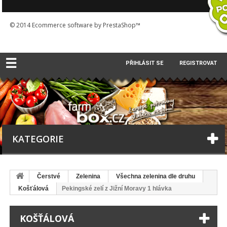
© 2014
Ecommerce software by PrestaShop™
☰
PŘIHLÁSIT SE
REGISTROVAT
KATEGORIE
Čerstvé
Zelenina
Všechna zelenina dle druhu
Košťálová
Pekingské zelí z Jižní Moravy 1 hlávka
KOŠŤÁLOVÁ