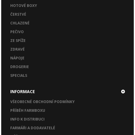
HOTOVÉ BOXY
ČERSTVÉ
CHLAZENÉ
PEČIVO
ZE SPÍŽE
ZDRAVÉ
NÁPOJE
DROGERIE
SPECIALS
INFORMACE
VŠEOBECNÉ OBCHODNÍ PODMÍNKY
PŘÍBĚH FARMBOXU
INFO K DISTRIBUCI
FARMÁŘI A DODAVATELÉ