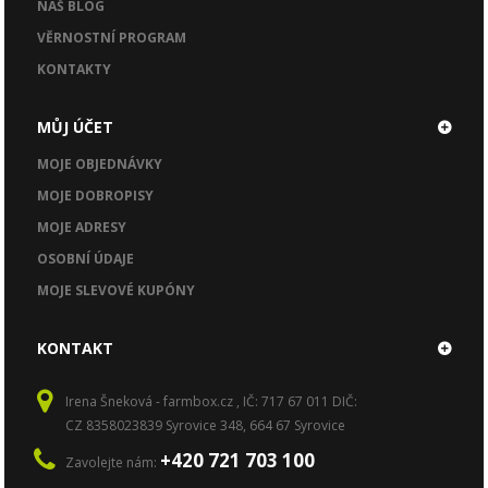
NÁŠ BLOG
VĚRNOSTNÍ PROGRAM
KONTAKTY
MŮJ ÚČET
MOJE OBJEDNÁVKY
MOJE DOBROPISY
MOJE ADRESY
OSOBNÍ ÚDAJE
MOJE SLEVOVÉ KUPÓNY
KONTAKT
Irena Šneková - farmbox.cz , IČ: 717 67 011 DIČ:
CZ 8358023839 Syrovice 348, 664 67 Syrovice
+420 721 703 100
Zavolejte nám: