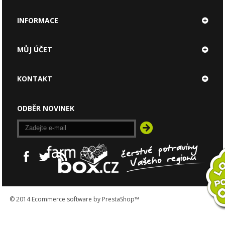
INFORMACE
MŮJ ÚČET
KONTAKT
ODBĚR NOVINEK
© 2014
Ecommerce software by PrestaShop™