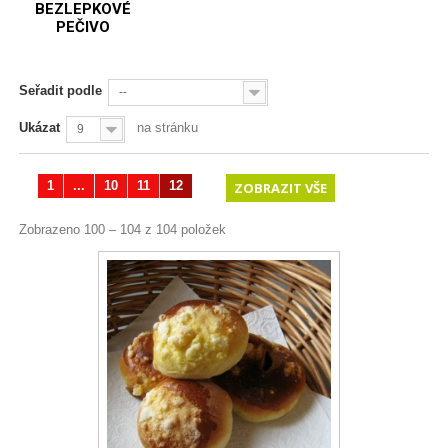
BEZLEPKOVÉ
PEČIVO
Seřadit podle
--
Ukázat
na stránku
9
1
...
10
11
12
ZOBRAZIT VŠE
Zobrazeno 100 – 104 z 104 položek