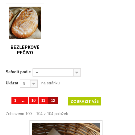
BEZLEPKOVÉ
PEČIVO
Seřadit podle
--
Ukázat
na stránku
9
1
...
10
11
12
ZOBRAZIT VŠE
Zobrazeno 100 – 104 z 104 položek