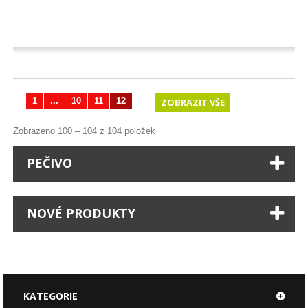
1
...
10
11
12
ZOBRAZIT VŠE
Zobrazeno 100 – 104 z 104 položek
PEČIVO
NOVÉ PRODUKTY
KATEGORIE