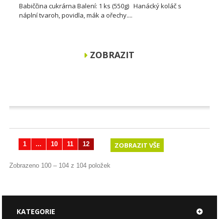
Babiččina cukrárna Balení: 1 ks (550g) Hanácký koláč s
náplní tvaroh, povidla, mák a ořechy....
ZOBRAZIT
1
...
10
11
12
ZOBRAZIT VŠE
Zobrazeno 100 – 104 z 104 položek
KATEGORIE