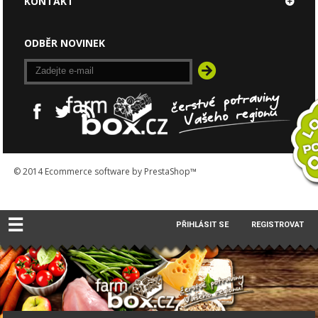
KONTAKT
ODBĚR NOVINEK
© 2014
Ecommerce software by PrestaShop™
☰
PŘIHLÁSIT SE
REGISTROVAT