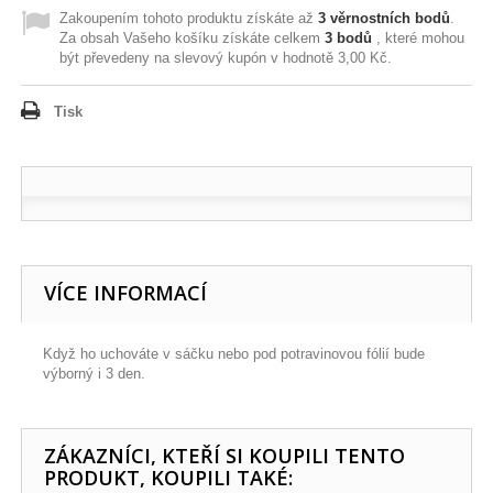
Zakoupením tohoto produktu získáte až
3
věrnostních bodů
.
Za obsah Vašeho košíku získáte celkem
3
bodů
, které mohou
být převedeny na slevový kupón v hodnotě
3,00 Kč
.
Tisk
VÍCE INFORMACÍ
Když ho uchováte v sáčku nebo pod potravinovou fólií bude
výborný i 3 den.
ZÁKAZNÍCI, KTEŘÍ SI KOUPILI TENTO
PRODUKT, KOUPILI TAKÉ: