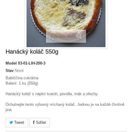
Zobrazit větší
Hanácký koláč 550g
Model
03-01-LIH-200-3
Stav
Nové
Babiččina cukrárna
Balení: 1 ks (550g)
Hanácký koláč s náplní tvaroh, povidla, mák a ořechy.
Ochutnejte tento výborný míchaný koláč. Jednou je na každé čtvrtině
jiná
Tweet
Sdílet