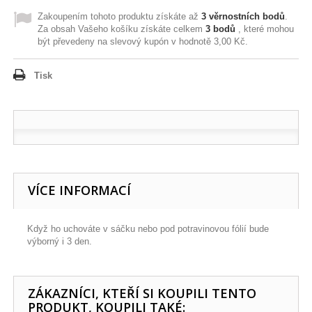
Zakoupením tohoto produktu získáte až
3
věrnostních bodů
.
Za obsah Vašeho košíku získáte celkem
3
bodů
, které mohou
být převedeny na slevový kupón v hodnotě
3,00 Kč
.
Tisk
VÍCE INFORMACÍ
Když ho uchováte v sáčku nebo pod potravinovou fólií bude
výborný i 3 den.
ZÁKAZNÍCI, KTEŘÍ SI KOUPILI TENTO
PRODUKT, KOUPILI TAKÉ: