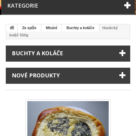
KATEGORIE
Ze spíže
Mlsání
Buchty a koláče
Hanácký
koláč 550g
BUCHTY A KOLÁČE
NOVÉ PRODUKTY