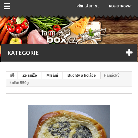
☰
PŘIHLÁSIT SE
REGISTROVAT
KATEGORIE
Ze spíže
Mlsání
Buchty a koláče
Hanácký
koláč 550g