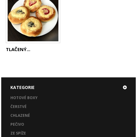
TLAČENÝ...
KATEGORIE
HOTOVÉ BOXY
ČERSTVÉ
CHLAZENÉ
PEČIVO
ZE SPÍŽE