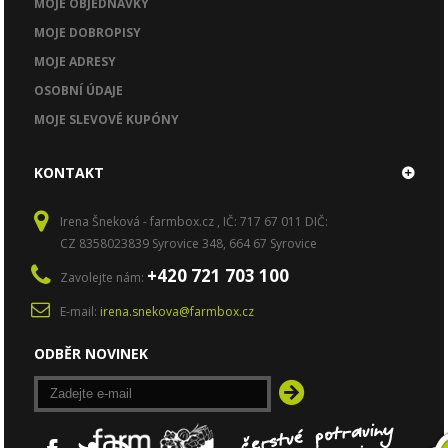
MOJE OBJEDNÁVKY
MOJE DOBROPISY
MOJE ADRESY
OSOBNÍ ÚDAJE
MOJE SLEVOVÉ KUPÓNY
KONTAKT
Irena Šneková - farmbox.cz , IČ: 717 67 011 DIČ:
CZ 8358023839 Syrovice 348, 664 67 Syrovice
+420 721 703 100
Zavolejte nám:
E-mail:
irena.snekova@farmbox.cz
ODBĚR NOVINEK