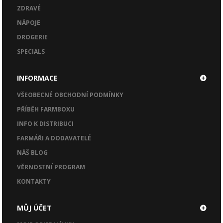
ZDRAVÉ
NÁPOJE
DROGERIE
SPECIALS
INFORMACE
VŠEOBECNÉ OBCHODNÍ PODMÍNKY
PŘÍBĚH FARMBOXU
INFO K DISTRIBUCI
FARMÁŘI A DODAVATELÉ
NÁŠ BLOG
VĚRNOSTNÍ PROGRAM
KONTAKTY
MŮJ ÚČET