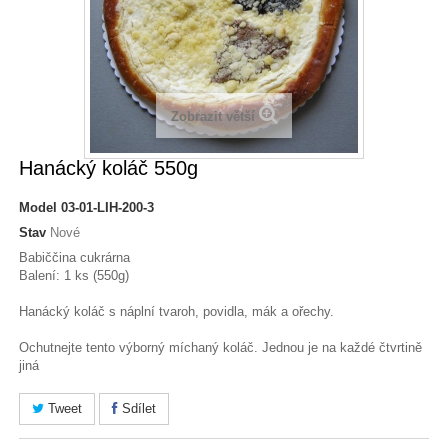
Zobrazit větší
Hanácký koláč 550g
Model
03-01-LIH-200-3
Stav
Nové
Babiččina cukrárna
Balení: 1 ks (550g)
Hanácký koláč s náplní tvaroh, povidla, mák a ořechy.
Ochutnejte tento výborný míchaný koláč. Jednou je na každé čtvrtině
jiná
Tweet
Sdílet