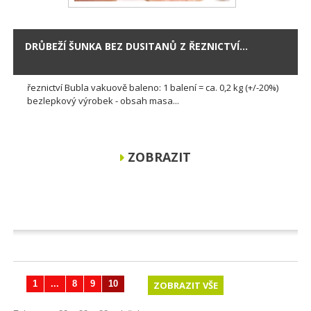
DRŮBEŽÍ ŠUNKA BEZ DUSITANŮ Z ŘEZNICTVÍ...
řeznictví Bubla vakuově baleno: 1 balení = ca. 0,2 kg (+/-20%)
bezlepkový výrobek - obsah masa...
ZOBRAZIT
1
...
8
9
10
ZOBRAZIT VŠE