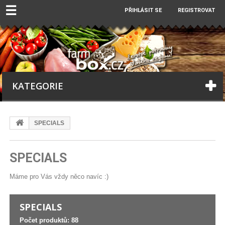
☰
PŘIHLÁSIT SE
REGISTROVAT
KATEGORIE
SPECIALS
SPECIALS
Máme pro Vás vždy něco navíc :)
SPECIALS
Počet produktů: 88