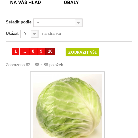
NA VÁŠ HLAD
OBALY
Seřadit podle
--
Ukázat
na stránku
9
1
...
8
9
10
ZOBRAZIT VŠE
Zobrazeno 82 – 88 z 88 položek