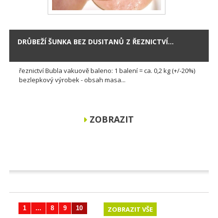
DRŮBEŽÍ ŠUNKA BEZ DUSITANŮ Z ŘEZNICTVÍ...
řeznictví Bubla vakuově baleno: 1 balení = ca. 0,2 kg (+/-20%)
bezlepkový výrobek - obsah masa...
ZOBRAZIT
1
...
8
9
10
ZOBRAZIT VŠE