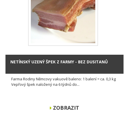
NETÍNSKÝ UZENÝ ŠPEK Z FARMY - BEZ DUSITANŮ
Farma Rodiny Němcovy vakuově baleno: 1 balení = ca. 0,3 kg
Vepřový špek naložený na 6 týdnů do...
ZOBRAZIT