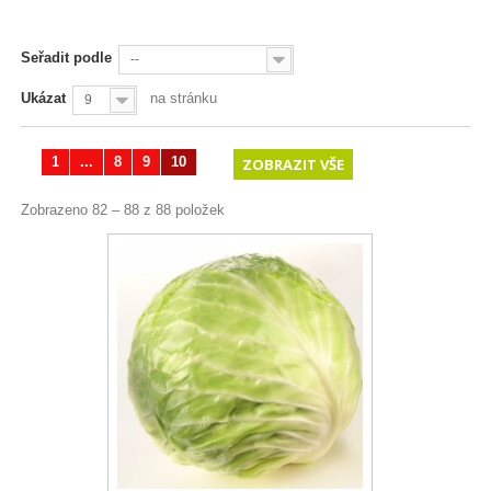
Seřadit podle
--
Ukázat
na stránku
9
1
...
8
9
10
ZOBRAZIT VŠE
Zobrazeno 82 – 88 z 88 položek