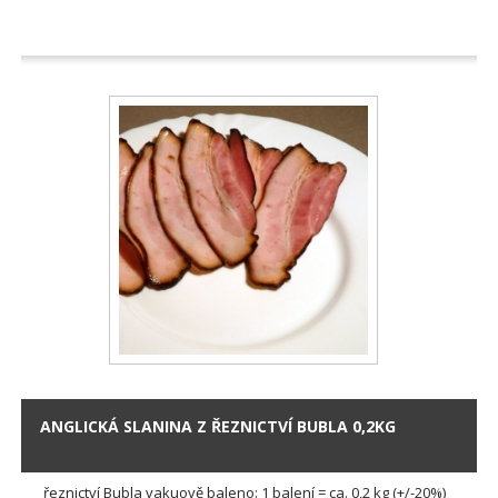
ANGLICKÁ SLANINA Z ŘEZNICTVÍ BUBLA 0,2KG
řeznictví Bubla vakuově baleno: 1 balení = ca. 0,2 kg (+/-20%)