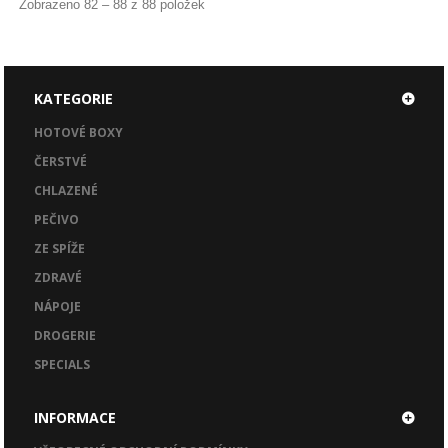
Zobrazeno 82 – 88 z 88 položek
KATEGORIE
HOTOVÉ BOXY
ČERSTVÉ
CHLAZENÉ
PEČIVO
ZE SPÍŽE
ZDRAVÉ
NÁPOJE
DROGERIE
SPECIALS
INFORMACE