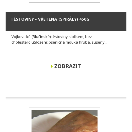
TĚSTOVINY - VŘETENA (SPIRÁLY) 450G
Vojkovické (Blučinské) těstoviny s bílkem, bez
cholesteroluSložení: pšeničná mouka hrubá, sušený...
ZOBRAZIT