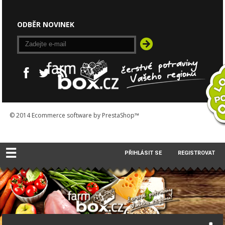
ODBĚR NOVINEK
© 2014
Ecommerce software by PrestaShop™
☰
PŘIHLÁSIT SE
REGISTROVAT