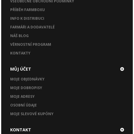
VŠEOBECNÉ OBCHODNÍ PODMÍNKY
PŘÍBĚH FARMBOXU
INFO K DISTRIBUCI
FARMÁŘI A DODAVATELÉ
NÁŠ BLOG
VĚRNOSTNÍ PROGRAM
KONTAKTY
MŮJ ÚČET
MOJE OBJEDNÁVKY
MOJE DOBROPISY
MOJE ADRESY
OSOBNÍ ÚDAJE
MOJE SLEVOVÉ KUPÓNY
KONTAKT