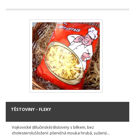
TĚSTOVINY - FLEKY
Vojkovické (Blučinské) těstoviny s bílkem, bez
cholesteroluSložení: pšeničná mouka hrubá, sušený...