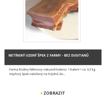
NETÍNSKÝ UZENÝ ŠPEK Z FARMY - BEZ DUSITANŮ
Farma Rodiny Němcovy vakuově baleno: 1 balení = ca. 0,3 kg
Vepřový špek naložený na 6 týdnů do...
ZOBRAZIT