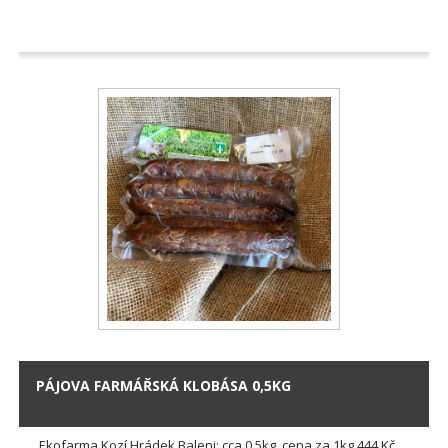
PÁJOVA FARMÁŘSKÁ KLOBÁSA 0,5KG
Ekofarma Kozí Hrádek Baleni: cca 0,5kg, cena za 1kg 444 Kč