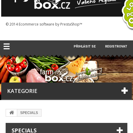
© 2014
Ecommerce software by PrestaShop™
☰
PŘIHLÁSIT SE
REGISTROVAT
KATEGORIE
SPECIALS
SPECIALS