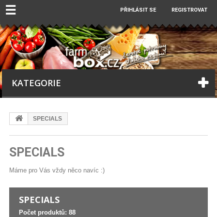
☰
PŘIHLÁSIT SE
REGISTROVAT
KATEGORIE
SPECIALS
SPECIALS
Máme pro Vás vždy něco navíc :)
SPECIALS
Počet produktů: 88