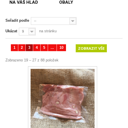
NA VÁŠ HLAD
OBALY
Seřadit podle
--
Ukázat
na stránku
9
1
2
3
4
5
...
10
ZOBRAZIT VŠE
Zobrazeno 19 – 27 z 88 položek