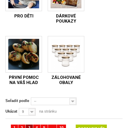
PRO DĚTI
DÁRKOVÉ
POUKAZY
PRVNÍ POMOC
ZÁLOHOVANÉ
NA VÁŠ HLAD
OBALY
Seřadit podle
--
Ukázat
na stránku
9
1
2
3
4
5
...
10