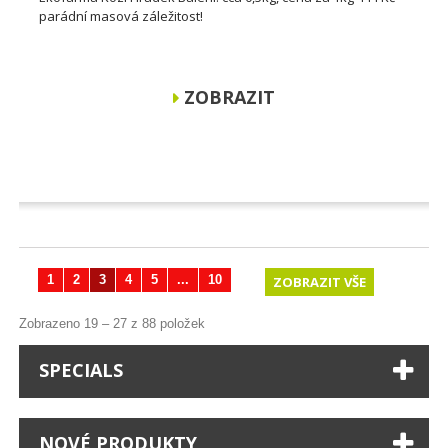
parádní masová záležitost!
ZOBRAZIT
1
2
3
4
5
...
10
ZOBRAZIT VŠE
Zobrazeno 19 – 27 z 88 položek
SPECIALS
NOVÉ PRODUKTY