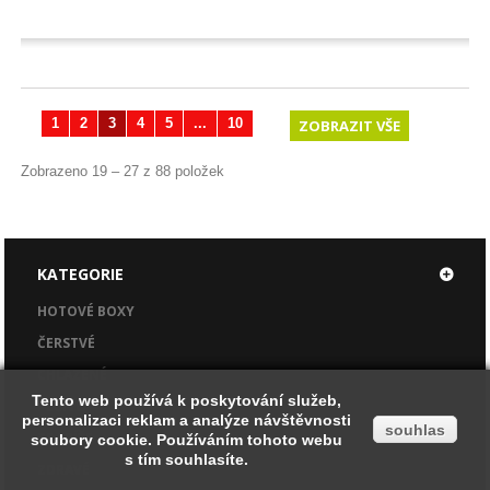
1
2
3
4
5
...
10
ZOBRAZIT VŠE
Zobrazeno 19 – 27 z 88 položek
KATEGORIE
HOTOVÉ BOXY
ČERSTVÉ
CHLAZENÉ
Tento web používá k poskytování služeb,
Tento web používá k poskytování služeb,
PEČIVO
personalizaci reklam a analýze návštěvnosti
personalizaci reklam a analýze návštěvnosti
souhlas
souhlas
ZE SPÍŽE
soubory cookie. Používáním tohoto webu
soubory cookie. Používáním tohoto webu
s tím souhlasíte.
s tím souhlasíte.
ZDRAVÉ