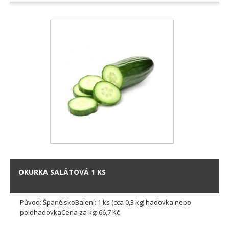
OKURKA SALÁTOVÁ 1 KS
Původ: ŠpanělskoBalení: 1 ks (cca 0,3 kg) hadovka nebo
polohadovkaCena za kg: 66,7 Kč