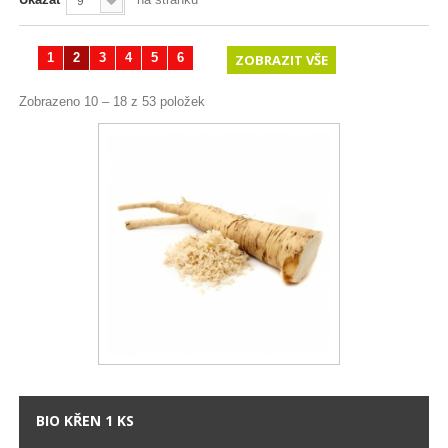
9
1
2
3
4
5
6
ZOBRAZIT VŠE
Zobrazeno 10 – 18 z 53 položek
BIO KŘEN 1 KS