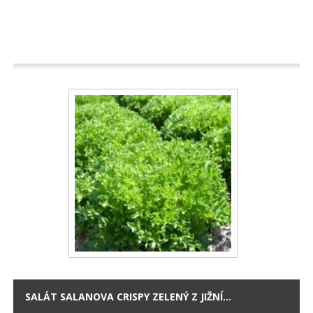
SALÁT SALANOVA CRISPY ZELENÝ Z JIŽNÍ...