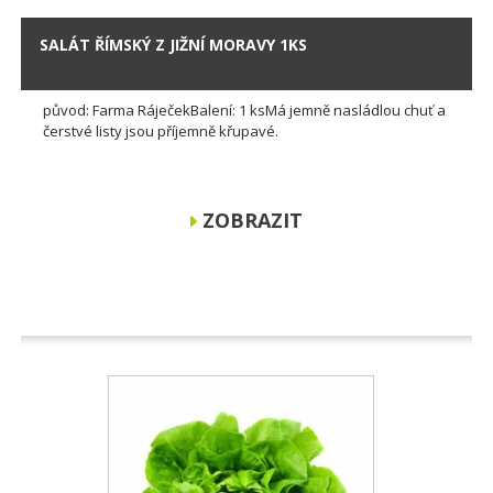
SALÁT ŘÍMSKÝ Z JIŽNÍ MORAVY 1KS
původ: Farma RáječekBalení: 1 ksMá jemně nasládlou chuť a
čerstvé listy jsou příjemně křupavé.
ZOBRAZIT