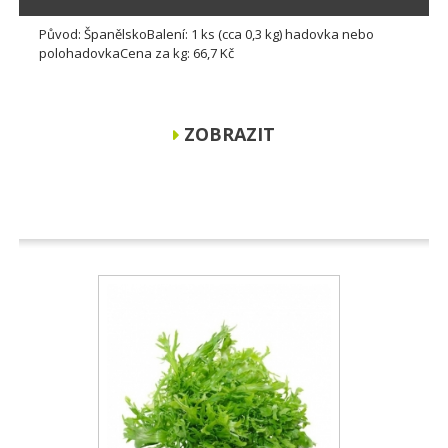
Původ: ŠpanělskoBalení: 1 ks (cca 0,3 kg) hadovka nebo
polohadovkaCena za kg: 66,7 Kč
ZOBRAZIT