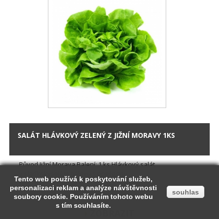
SALÁT HLÁVKOVÝ ZELENÝ Z JIŽNÍ MORAVY 1KS
Původ Jižní Morava Balení: 1 ks Hlávkový salát
v sladkokyselém nálevu s opečenou...
Tento web používá k poskytování služeb,
Tento web používá k poskytování služeb,
personalizaci reklam a analýze návštěvnosti
personalizaci reklam a analýze návštěvnosti
souhlas
souhlas
soubory cookie. Používáním tohoto webu
soubory cookie. Používáním tohoto webu
s tím souhlasíte.
s tím souhlasíte.
ZOBRAZIT