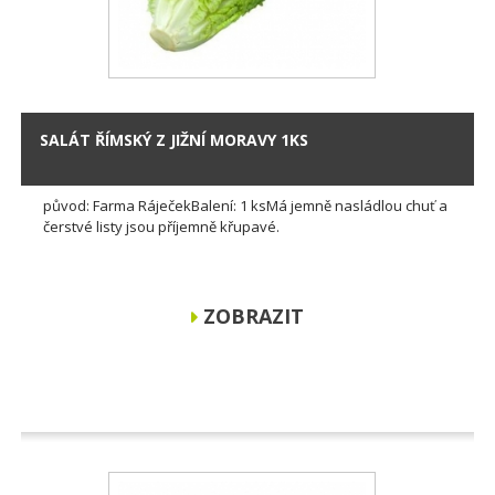
SALÁT ŘÍMSKÝ Z JIŽNÍ MORAVY 1KS
původ: Farma RáječekBalení: 1 ksMá jemně nasládlou chuť a
čerstvé listy jsou příjemně křupavé.
ZOBRAZIT