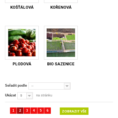
KOŠŤÁLOVÁ
KOŘENOVÁ
PLODOVÁ
BIO SAZENICE
Seřadit podle
--
Ukázat
na stránku
9
1
2
3
4
5
6
ZOBRAZIT VŠE