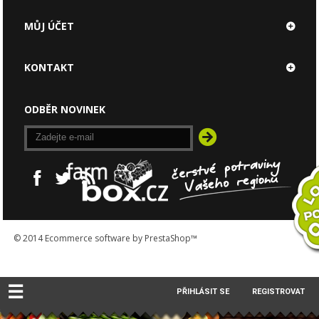
MŮJ ÚČET
KONTAKT
ODBĚR NOVINEK
© 2014
Ecommerce software by PrestaShop™
☰
PŘIHLÁSIT SE
REGISTROVAT