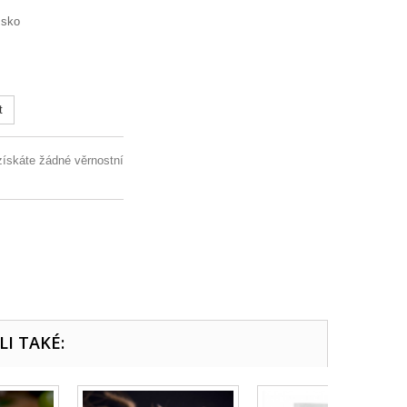
msko
t
získáte žádné věrnostní
LI TAKÉ: