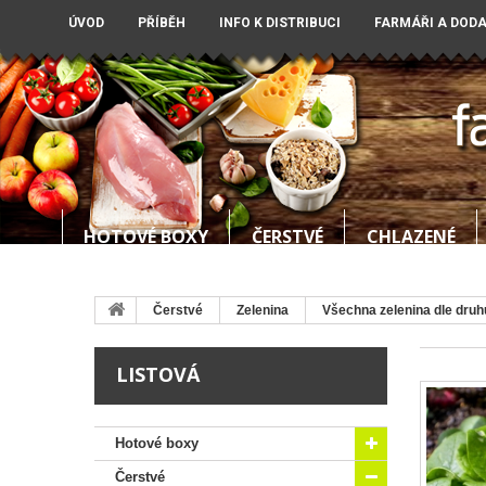
ÚVOD
PŘÍBĚH
INFO K DISTRIBUCI
FARMÁŘI A DOD
HOTOVÉ BOXY
ČERSTVÉ
CHLAZENÉ
Čerstvé
Zelenina
Všechna zelenina dle druh
LISTOVÁ
Hotové boxy
Čerstvé