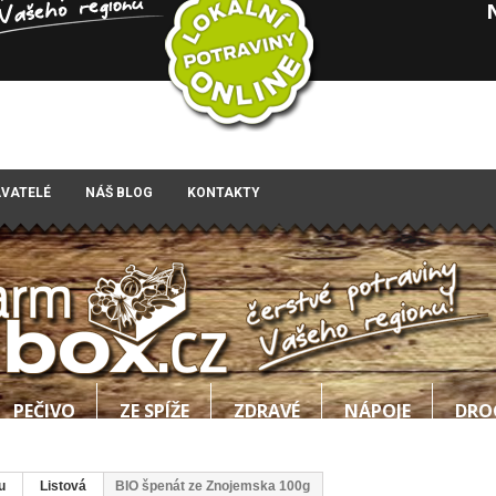
AVATELÉ
NÁŠ BLOG
KONTAKTY
PEČIVO
ZE SPÍŽE
ZDRAVÉ
NÁPOJE
DRO
u
Listová
BIO špenát ze Znojemska 100g