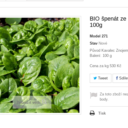
BIO špenát ze
100g
Model
271
Stav
Nové
Původ Kavalec Znoje
Balení: 100 g
Cena za kg 530 Kč
Tweet
Sdíle
Za toto zboží ne
body.
Zobrazit větší
Tisk