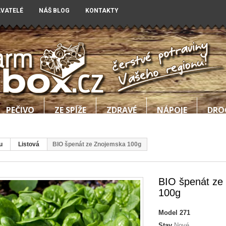
AVATELÉ
NÁŠ BLOG
KONTAKTY
PEČIVO
ZE SPÍŽE
ZDRAVÉ
NÁPOJE
DRO
u
Listová
BIO špenát ze Znojemska 100g
BIO špenát ze
100g
Model
271
Stav
Nové