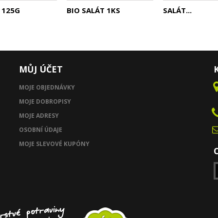
 125G
BIO SALÁT 1KS
SALÁT...
MŮJ ÚČET
MOJE OBJEDNÁVKY
MOJE DOBROPISY
MOJE ADRESY
OSOBNÍ ÚDAJE
MOJE SLEVOVÉ KUPÓNY