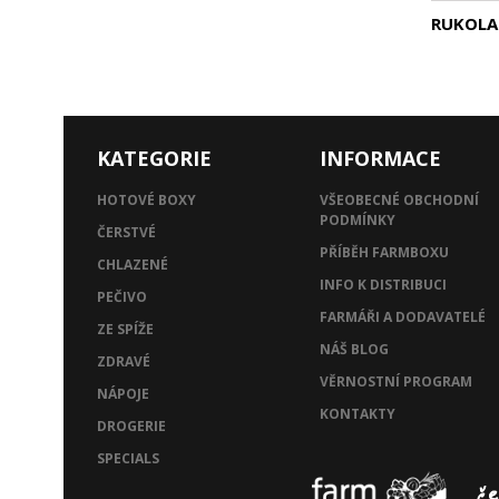
RUKOLA
KATEGORIE
INFORMACE
HOTOVÉ BOXY
VŠEOBECNÉ OBCHODNÍ
PODMÍNKY
ČERSTVÉ
PŘÍBĚH FARMBOXU
CHLAZENÉ
INFO K DISTRIBUCI
PEČIVO
FARMÁŘI A DODAVATELÉ
ZE SPÍŽE
NÁŠ BLOG
ZDRAVÉ
VĚRNOSTNÍ PROGRAM
NÁPOJE
KONTAKTY
DROGERIE
SPECIALS