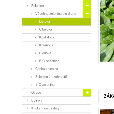
Zelenina
Všechna zelenina dle druhu
Listová
Cibulová
Košťálová
Kořenová
Plodová
BIO sazenice
Česká zelenina
Zelenina ze zahraničí
BIO zelenina
Ovoce
ZÁKA
Bylinky
Klíčky, řasy, saláty