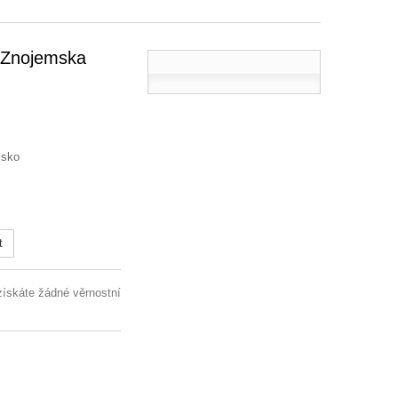
 Znojemska
msko
t
získáte žádné věrnostní