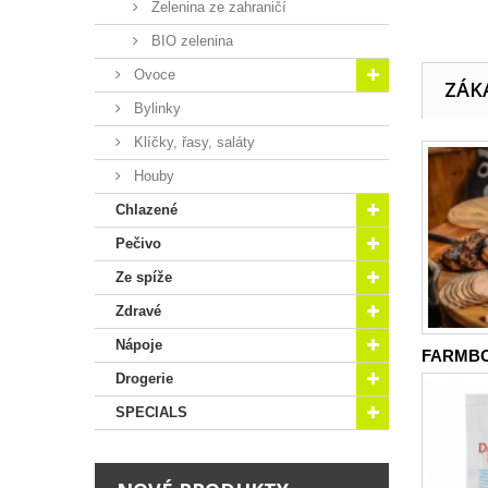
Zelenina ze zahraničí
BIO zelenina
Ovoce
ZÁKA
Bylinky
Klíčky, řasy, saláty
Houby
Chlazené
Pečivo
Ze spíže
Zdravé
Nápoje
FARMBO
Drogerie
SPECIALS