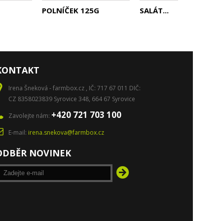
POLNÍČEK 125G
SALÁT...
KONTAKT
Irena Šneková - farmbox.cz , IČ: 717 67 011 DIČ:
CZ 8358023839 Syrovice 348, 664 67 Syrovice
+420 721 703 100
Zavolejte nám:
E-mail:
irena.snekova@farmbox.cz
ODBĚR NOVINEK