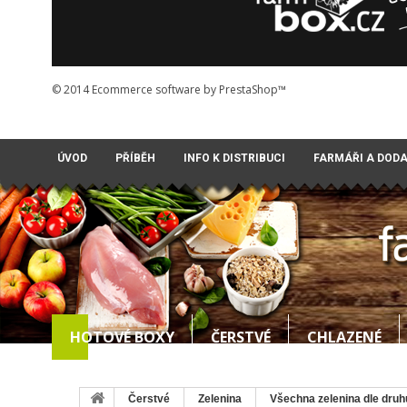
© 2014
Ecommerce software by PrestaShop™
ÚVOD
PŘÍBĚH
INFO K DISTRIBUCI
FARMÁŘI A DOD
HOTOVÉ BOXY
ČERSTVÉ
CHLAZENÉ
Čerstvé
Zelenina
Všechna zelenina dle druh