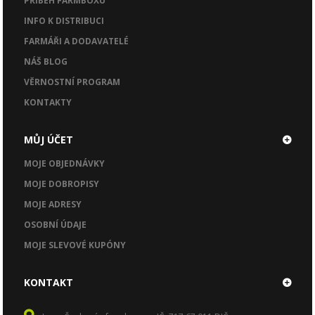
PŘÍBĚH FARMBOXU
INFO K DISTRIBUCI
FARMÁŘI A DODAVATELÉ
NÁŠ BLOG
VĚRNOSTNÍ PROGRAM
KONTAKTY
MŮJ ÚČET
MOJE OBJEDNÁVKY
MOJE DOBROPISY
MOJE ADRESY
OSOBNÍ ÚDAJE
MOJE SLEVOVÉ KUPÓNY
KONTAKT