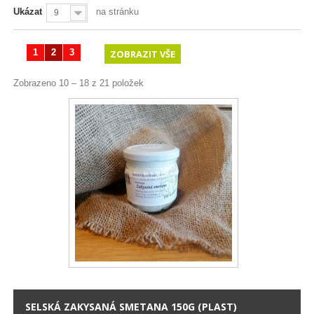
Ukázat
na stránku
9
1
2
3
ZOBRAZIT VŠE
Zobrazeno 10 – 18 z 21 položek
SELSKÁ ZAKYSANÁ SMETANA 150G (PLAST)