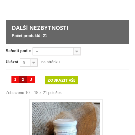
DALŠÍ NEZBYTNOSTI
Počet produktů: 21
Seřadit podle
--
Ukázat
na stránku
9
1
2
3
ZOBRAZIT VŠE
Zobrazeno 10 – 18 z 21 položek