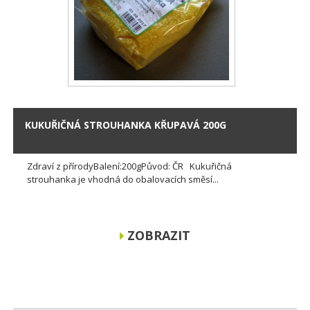
KUKUŘIČNÁ STROUHANKA KŘUPAVÁ 200G
Zdraví z přírodyBalení:200gPůvod: ČR Kukuřičná
strouhanka je vhodná do obalovacích směsí...
ZOBRAZIT