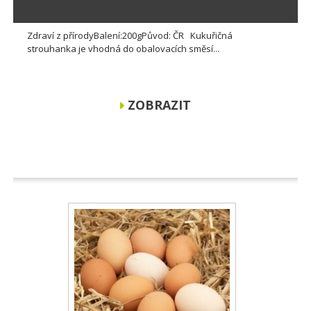
Zdraví z přírodyBalení:200gPůvod: ČR Kukuřičná
strouhanka je vhodná do obalovacích směsí...
ZOBRAZIT