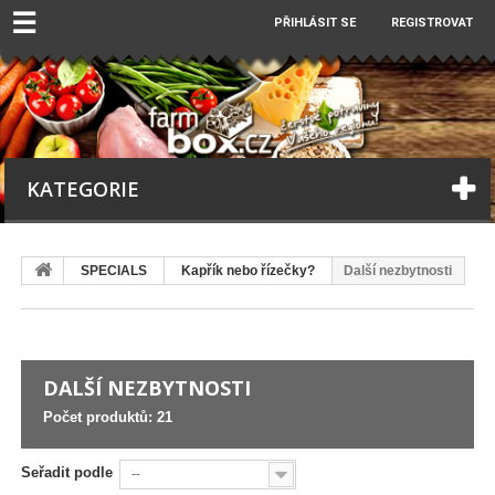
☰
PŘIHLÁSIT SE
REGISTROVAT
KATEGORIE
SPECIALS
Kapřík nebo řízečky?
Další nezbytnosti
DALŠÍ NEZBYTNOSTI
Počet produktů: 21
Seřadit podle
--