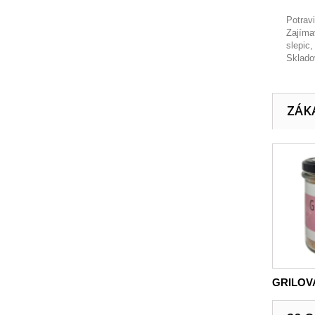
Potrav
Zajíma
slepic,
Skladov
ZÁKA
GRILOVA