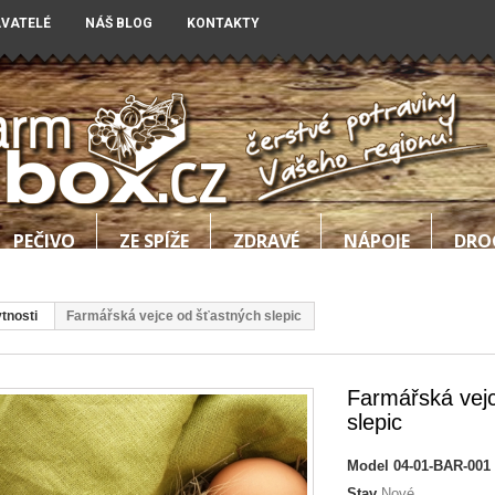
AVATELÉ
NÁŠ BLOG
KONTAKTY
PEČIVO
ZE SPÍŽE
ZDRAVÉ
NÁPOJE
DRO
tnosti
Farmářská vejce od šťastných slepic
Farmářská vej
slepic
Model
04-01-BAR-001
Stav
Nové