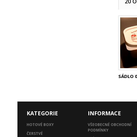
20 
SÁDLO 
KATEGORIE
INFORMACE
HOTOVÉ BOXY
VŠEOBECNÉ OBCHODNÍ
PODMÍNKY
ČERSTVÉ