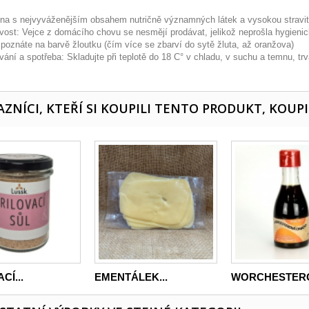
ina s nejvyváženějším obsahem nutričně významných látek a vysokou stravite
vost: Vejce z domácího chovu se nesmějí prodávat, jelikož neprošla hygienick
 poznáte na barvě žloutku (čím více se zbarví do sytě žluta, až oranžova)
ání a spotřeba: Skladujte při teplotě do 18 C° v chladu, v suchu a temnu, trv
ZNÍCI, KTEŘÍ SI KOUPILI TENTO PRODUKT, KOUPI
CÍ...
EMENTÁLEK...
WORCHESTERO