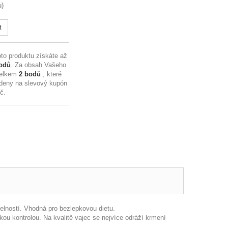
u)
t
to produktu získáte až
odů
. Za obsah Vašeho
celkem
2
bodů
, které
deny na slevový kupón
Kč
.
lností. Vhodná pro bezlepkovou dietu.
ou kontrolou. Na kvalitě vajec se nejvíce odráží krmení