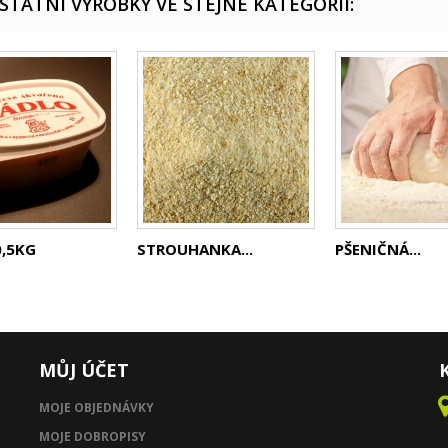
OSTATNÍ VÝROBKY VE STEJNÉ KATEGORII:
0,5KG
STROUHANKA...
PŠENIČNÁ...
MŮJ ÚČET
MOJE OBJEDNÁVKY
MOJE DOBROPISY