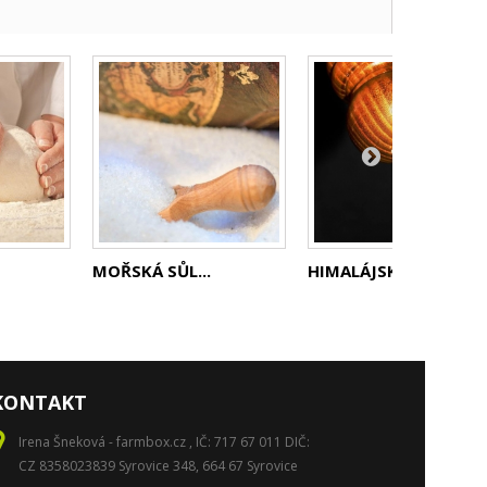
MOŘSKÁ SŮL...
HIMALÁJSKÁ...
KONTAKT
Irena Šneková - farmbox.cz , IČ: 717 67 011 DIČ:
CZ 8358023839 Syrovice 348, 664 67 Syrovice