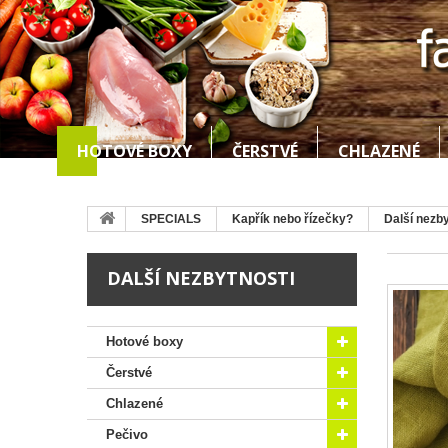
HOTOVÉ BOXY
ČERSTVÉ
CHLAZENÉ
SPECIALS
Kapřík nebo řízečky?
Další nezby
DALŠÍ NEZBYTNOSTI
Hotové boxy
Čerstvé
Chlazené
Pečivo