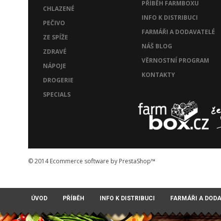
PŘÍBĚH FARMBOXU
CHLAZENÉ
INFO K DISTRIBUCI
PEČIVO
FARMÁŘI A DODAVATELÉ
ZE SPÍŽE
NÁŠ BLOG
ZDRAVÉ
VĚRNOSTNÍ PROGRAM
NÁPOJE
KONTAKTY
DROGERIE
SPECIALS
© 2014
Ecommerce software by PrestaShop™
ÚVOD
PŘÍBĚH
INFO K DISTRIBUCI
FARMÁŘI A DOD