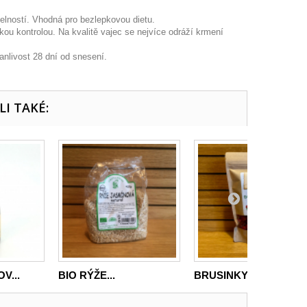
lností. Vhodná pro bezlepkovou dietu.
ou kontrolou. Na kvalitě vajec se nejvíce odráží krmení
anlivost 28 dní od snesení.
LI TAKÉ:
V...
BIO RÝŽE...
BRUSINKY...