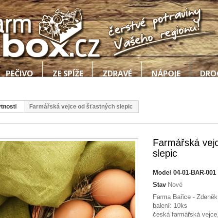
PEČIVO
ZE SPÍŽE
ZDRAVÉ
NÁPOJE
DRO
tnosti
Farmářská vejce od šťastných slepic
Farmářská vej
slepic
Model
04-01-BAR-001
Stav
Nové
Farma Bařice - Zdeněk 
balení: 10ks
česká farmářská vejce,