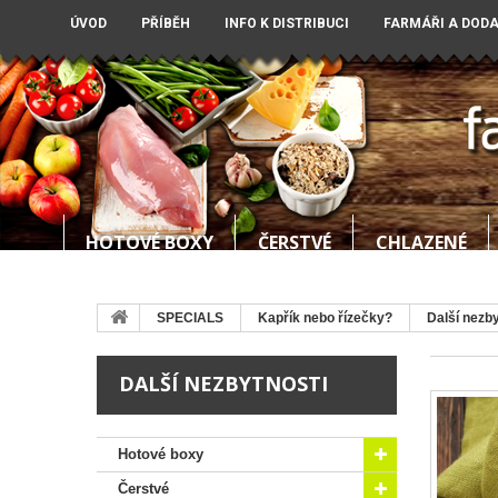
ÚVOD
PŘÍBĚH
INFO K DISTRIBUCI
FARMÁŘI A DOD
HOTOVÉ BOXY
ČERSTVÉ
CHLAZENÉ
SPECIALS
Kapřík nebo řízečky?
Další nezby
DALŠÍ NEZBYTNOSTI
Hotové boxy
Čerstvé