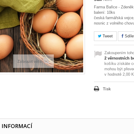
Farma Bařice - Zdeněk 
balení: 10ks
česká farmářská vejce,
nosnic z volného chov
Tweet
Sdíle
Zakoupením toho
2
věrnostních b
Zobrazit větší
košíku získáte 
mohou být převe
v hodnotě
2,00 
Tisk
E INFORMACÍ