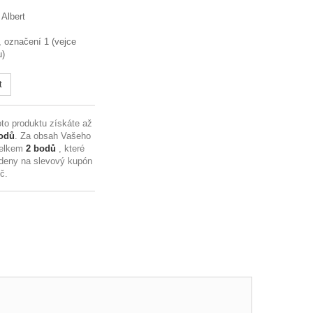
Albert
 označení 1 (vejce
u)
t
to produktu získáte až
odů
. Za obsah Vašeho
celkem
2
bodů
, které
deny na slevový kupón
Kč
.