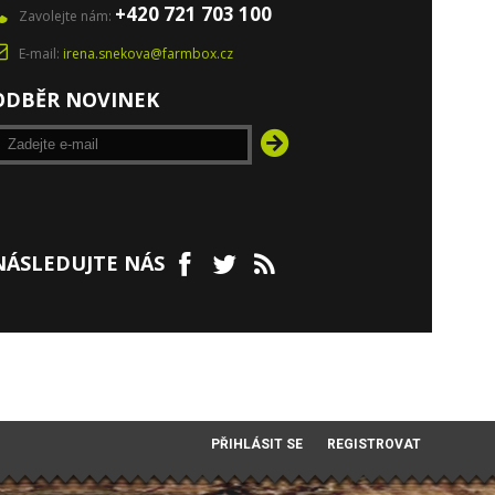
+420 721 703 100
Zavolejte nám:
E-mail:
irena.snekova@farmbox.cz
ODBĚR NOVINEK
NÁSLEDUJTE NÁS
PŘIHLÁSIT SE
REGISTROVAT