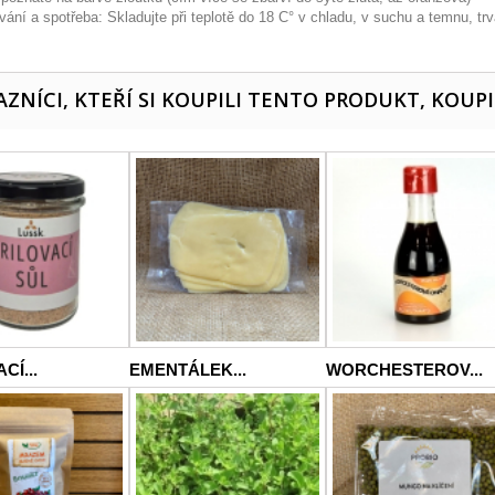
ání a spotřeba: Skladujte při teplotě do 18 C° v chladu, v suchu a temnu, trv
ZNÍCI, KTEŘÍ SI KOUPILI TENTO PRODUKT, KOUPI
CÍ...
EMENTÁLEK...
WORCHESTEROV...