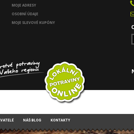
MOJE ADRESY
OSOBNÍ ÚDAJE
MOJE SLEVOVÉ KUPÓNY
AVATELÉ
NÁŠ BLOG
KONTAKTY