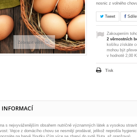
nosnic z volného chov
Tweet
Sdíle
Zakoupením toho
2
věrnostních b
Zobrazit větší
košíku získáte 
mohou být převe
v hodnotě
2,00 
Tisk
E INFORMACÍ
ina s nejvyváženějším obsahem nutričně významných látek a vysokou stravite
vost: Vejce z domácího chovu se nesmějí prodávat, jelikož neprošla hygienick
 poznáte na barvě žloutku (čím více se zbarví do sytě žluta, až oranžova)