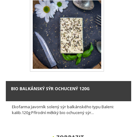
BIO BALKÁNSKÝ SÝR OCHUCENÝ 120G
Ekofarma Javorník solený sýr balkánského typu Baleni:
kalib.120g Přírodní měkký bio ochucený sýr...