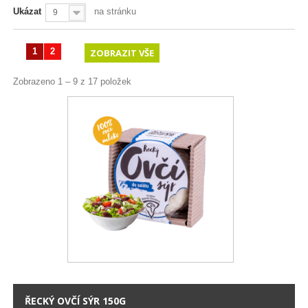
Ukázat
na stránku
9
1
2
ZOBRAZIT VŠE
Zobrazeno 1 – 9 z 17 položek
ŘECKÝ OVČÍ SÝR 150G