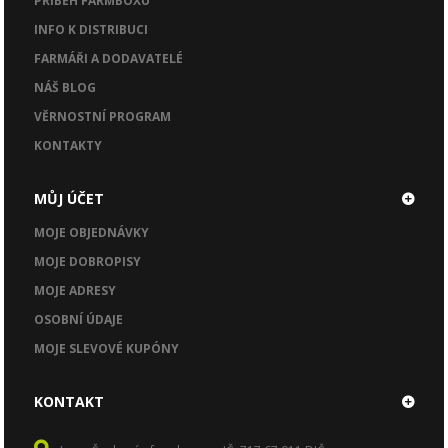
PŘÍBĚH FARMBOXU
INFO K DISTRIBUCI
FARMÁŘI A DODAVATELÉ
NÁŠ BLOG
VĚRNOSTNÍ PROGRAM
KONTAKTY
MŮJ ÚČET
MOJE OBJEDNÁVKY
MOJE DOBROPISY
MOJE ADRESY
OSOBNÍ ÚDAJE
MOJE SLEVOVÉ KUPÓNY
KONTAKT