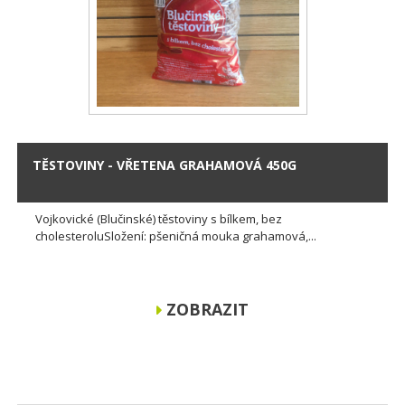
TĚSTOVINY - VŘETENA GRAHAMOVÁ 450G
Vojkovické (Blučinské) těstoviny s bílkem, bez
cholesteroluSložení: pšeničná mouka grahamová,...
ZOBRAZIT