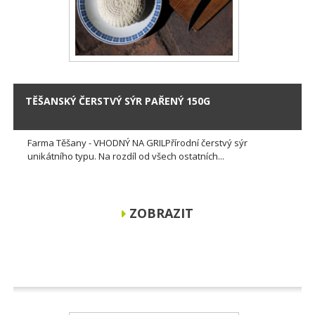
TĚŠANSKÝ ČERSTVÝ SÝR PAŘENÝ 150G
Farma Těšany - VHODNÝ NA GRILPřírodní čerstvý sýr
unikátního typu. Na rozdíl od všech ostatních...
ZOBRAZIT