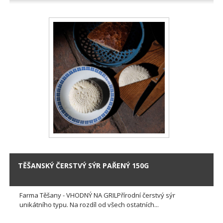
TĚŠANSKÝ ČERSTVÝ SÝR PAŘENÝ 150G
Farma Těšany - VHODNÝ NA GRILPřírodní čerstvý sýr
unikátního typu. Na rozdíl od všech ostatních...