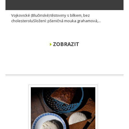
Vojkovické (Blučinské) těstoviny s bílkem, bez
cholesteroluSložení: pšeničná mouka grahamová,...
ZOBRAZIT