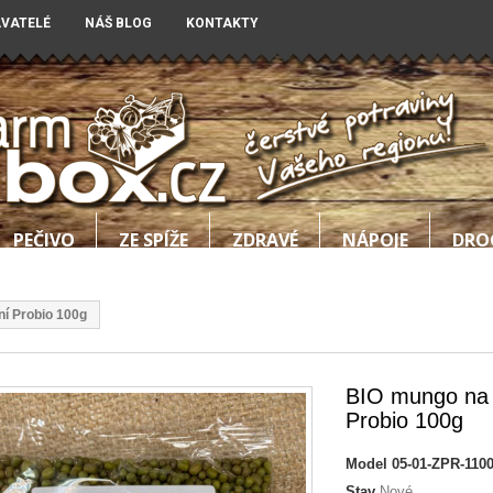
AVATELÉ
NÁŠ BLOG
KONTAKTY
PEČIVO
ZE SPÍŽE
ZDRAVÉ
NÁPOJE
DRO
ní Probio 100g
BIO mungo na 
Probio 100g
Model
05-01-ZPR-110
Stav
Nové