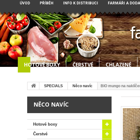
ÚVOD
PŘÍBĚH
INFO K DISTRIBUCI
FARMÁŘI A DOD
HOTOVÉ BOXY
ČERSTVÉ
CHLAZENÉ
SPECIALS
Něco navíc
BIO mungo na naklíče
NĚCO NAVÍC
Hotové boxy
Čerstvé