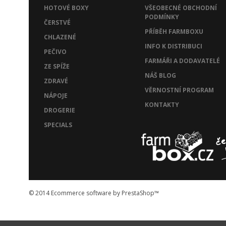
HOTOVÉ BOXY
VŠEOBECNÉ OBCHODNÍ
PODMÍNKY
ČERSTVÉ
PŘÍBĚH FARMBOXU
CHLAZENÉ
INFO K DISTRIBUCI
PEČIVO
FARMÁŘI A DODAVATELÉ
ZE SPÍŽE
NÁŠ BLOG
ZDRAVÉ
VĚRNOSTNÍ PROGRAM
NÁPOJE
KONTAKTY
DROGERIE
SPECIALS
© 2014
Ecommerce software by PrestaShop™