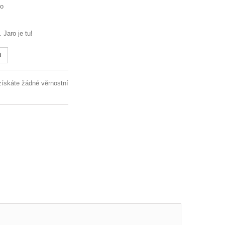
io
 Jaro je tu!
t
získáte žádné věrnostní