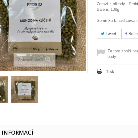
Zdraví z přírody - Prob
Balení: 100g
Semínka k nakličování.
Tweet
Sdíle
Za toto zboží ne
body.
Zobrazit větší
Tisk
E INFORMACÍ