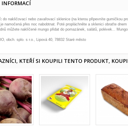
E INFORMACÍ
í:
do nakličovací nebo zavařovací sklenice (na kterou připevníte gumičkou pr
 je namočená přes noc nabobtnat. Poté propláchněte a sklenici obraťte dnem v
 dnů můžete naklíčené mungo přidat do pomazánek, salátů, polévek... Mungo
O, obch. splo. s r.o., Lipová 40, 78832 Staré město
ZNÍCI, KTEŘÍ SI KOUPILI TENTO PRODUKT, KOUPI