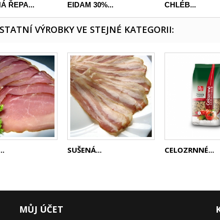
Á ŘEPA...
EIDAM 30%...
CHLÉB...
OSTATNÍ VÝROBKY VE STEJNÉ KATEGORII:
..
SUŠENÁ...
CELOZRNNÉ...
MŮJ ÚČET