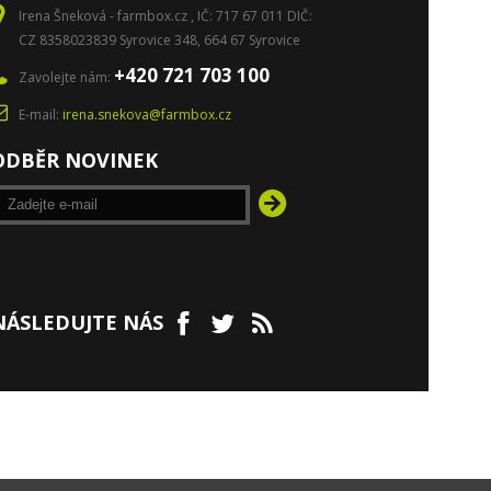
Irena Šneková - farmbox.cz , IČ: 717 67 011 DIČ:
CZ 8358023839 Syrovice 348, 664 67 Syrovice
+420 721 703 100
Zavolejte nám:
E-mail:
irena.snekova@farmbox.cz
ODBĚR NOVINEK
NÁSLEDUJTE NÁS