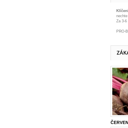
Klíčen
nechte
Za 3-6
PRO-BI
ZÁKA
ČERVEN