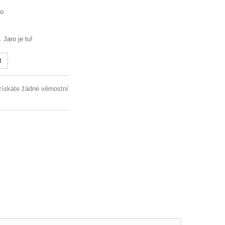
io
 Jaro je tu!
t
získáte žádné věrnostní