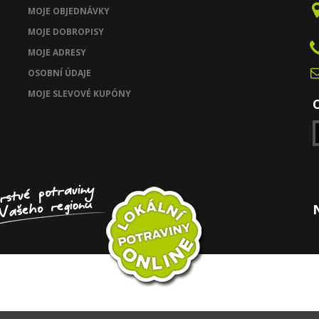
MOJE OBJEDNÁVKY
MOJE DOBROPISY
MOJE ADRESY
OSOBNÍ ÚDAJE
MOJE SLEVOVÉ KUPÓNY