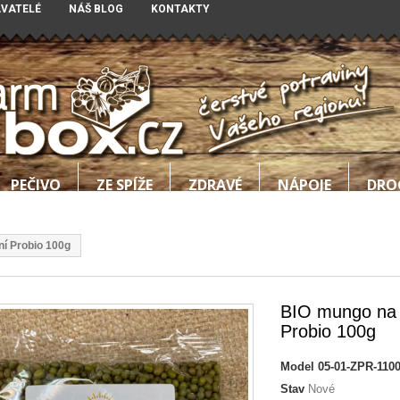
AVATELÉ
NÁŠ BLOG
KONTAKTY
PEČIVO
ZE SPÍŽE
ZDRAVÉ
NÁPOJE
DRO
ní Probio 100g
BIO mungo na 
Probio 100g
Model
05-01-ZPR-110
Stav
Nové