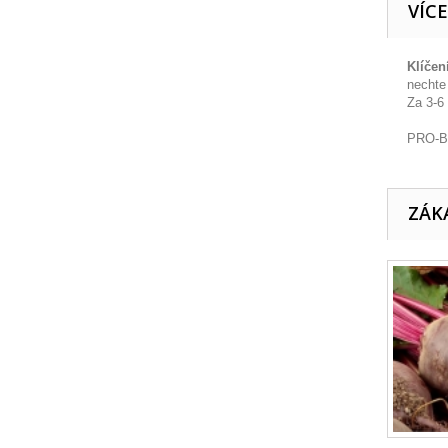
VÍC
Klíčen
nechte
Za 3-6
PRO-BI
ZÁKA