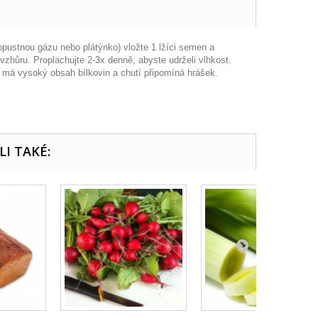
opustnou gázu nebo plátýnko) vložte 1 lžíci semen a
zhůru. Proplachujte 2-3x denně, abyste udrželi vlhkost.
 má vysoký obsah bílkovin a chutí připomíná hrášek.
LI TAKÉ: