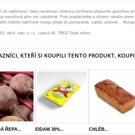
í:
do nakličovací nebo zavařovací sklenice (na kterou připevníte gumičkou pr
 je namočená přes noc nabobtnat. Poté propláchněte a sklenici obraťte dnem v
 dnů můžete naklíčené mungo přidat do pomazánek, salátů, polévek... Mungo
O, obch. splo. s r.o., Lipová 40, 78832 Staré město
ZNÍCI, KTEŘÍ SI KOUPILI TENTO PRODUKT, KOUPI
Á ŘEPA...
EIDAM 30%...
CHLÉB...