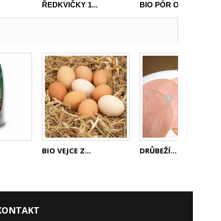
ŘEDKVIČKY 1...
BIO PÓR OD...
BIO VEJCE Z...
DRŮBEŽÍ...
KONTAKT