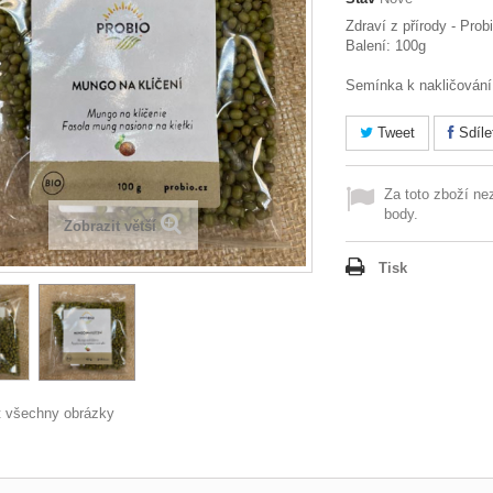
Zdraví z přírody - Prob
Balení: 100g
Semínka k nakličování.
Tweet
Sdíle
Za toto zboží ne
body.
Zobrazit větší
Tisk
t všechny obrázky