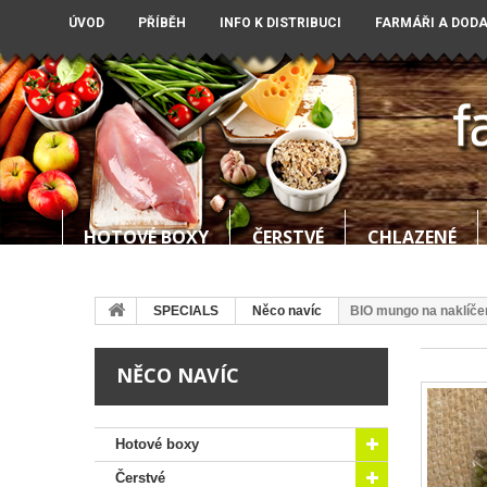
ÚVOD
PŘÍBĚH
INFO K DISTRIBUCI
FARMÁŘI A DOD
HOTOVÉ BOXY
ČERSTVÉ
CHLAZENÉ
SPECIALS
Něco navíc
BIO mungo na naklíče
NĚCO NAVÍC
Hotové boxy
Čerstvé