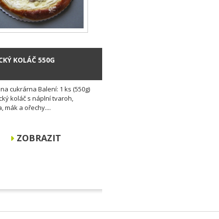
KÝ KOLÁČ 550G
ina cukrárna Balení: 1 ks (550g)
ý koláč s náplní tvaroh,
, mák a ořechy....
ZOBRAZIT