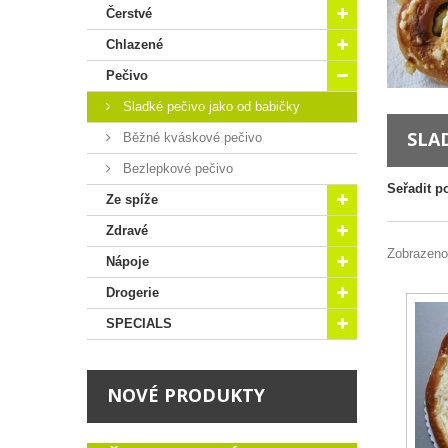
Čerstvé
Chlazené
Pečivo
Sladké pečivo jako od babičky
SLA
Běžné kváskové pečivo
Bezlepkové pečivo
Seřadit p
Ze spíže
Zdravé
Zobrazeno
Nápoje
Drogerie
SPECIALS
NOVÉ PRODUKTY