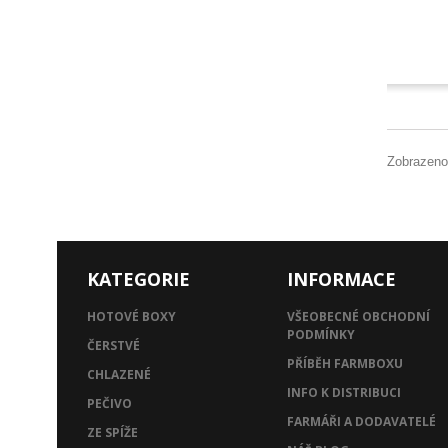
Zobrazeno
KATEGORIE
INFORMACE
HOTOVÉ BOXY
VŠEOBECNÉ OBCHODNÍ
PODMÍNKY
ČERSTVÉ
PŘÍBĚH FARMBOXU
CHLAZENÉ
INFO K DISTRIBUCI
PEČIVO
FARMÁŘI A DODAVATELÉ
ZE SPÍŽE