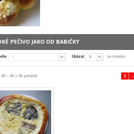
DKÉ PEČIVO JAKO OD BABIČKY
odle
Ukázat
na stránku
--
9
 46 – 46 z 46 položek
1
..
Předchozí