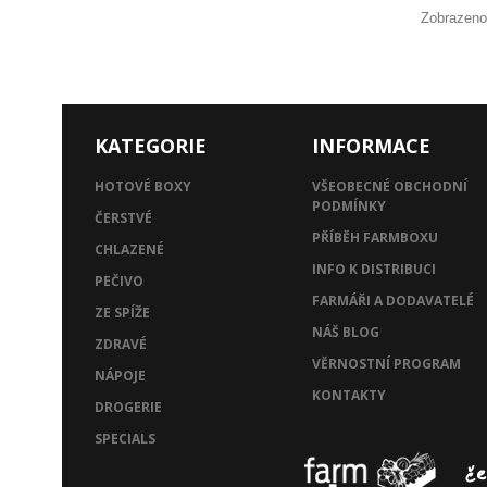
Zobrazeno
KATEGORIE
INFORMACE
HOTOVÉ BOXY
VŠEOBECNÉ OBCHODNÍ
PODMÍNKY
ČERSTVÉ
PŘÍBĚH FARMBOXU
CHLAZENÉ
INFO K DISTRIBUCI
PEČIVO
FARMÁŘI A DODAVATELÉ
ZE SPÍŽE
NÁŠ BLOG
ZDRAVÉ
VĚRNOSTNÍ PROGRAM
NÁPOJE
KONTAKTY
DROGERIE
SPECIALS