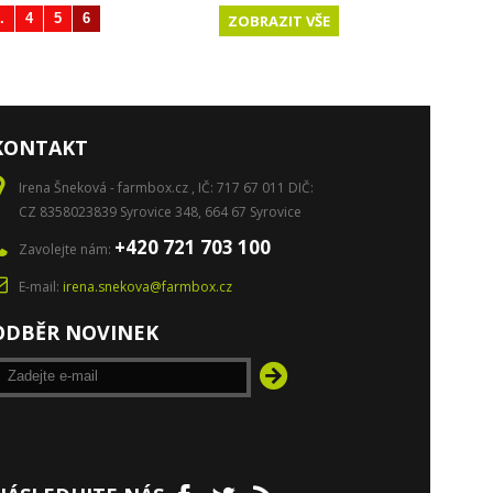
.
4
5
6
Další
ZOBRAZIT VŠE
KONTAKT
Irena Šneková - farmbox.cz , IČ: 717 67 011 DIČ:
CZ 8358023839 Syrovice 348, 664 67 Syrovice
+420 721 703 100
Zavolejte nám:
E-mail:
irena.snekova@farmbox.cz
ODBĚR NOVINEK