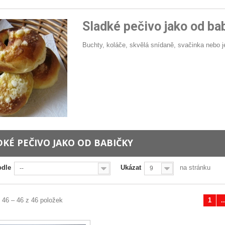
Sladké pečivo jako od ba
Buchty, koláče, skvělá snídaně, svačinka nebo j
DKÉ PEČIVO JAKO OD BABIČKY
odle
Ukázat
na stránku
--
9
 46 – 46 z 46 položek
1
..
Předchozí