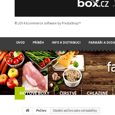
© 2014
Ecommerce software by PrestaShop™
ÚVOD
PŘÍBĚH
INFO K DISTRIBUCI
FARMÁŘI A DOD
HOTOVÉ BOXY
ČERSTVÉ
CHLAZENÉ
Pečivo
Sladké pečivo jako od babičky