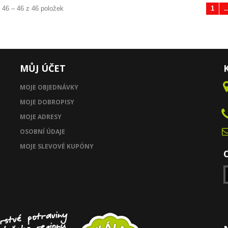
 46 – 46 z 46 položek
1
..
Předchozí
MŮJ ÚČET
MOJE OBJEDNÁVKY
MOJE DOBROPISY
MOJE ADRESY
OSOBNÍ ÚDAJE
MOJE SLEVOVÉ KUPÓNY