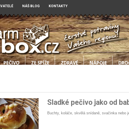
AVATELÉ
NÁŠ BLOG
KONTAKTY
PEČIVO
ZE SPÍŽE
ZDRAVÉ
NÁPOJE
DRO
Sladké pečivo jako od ba
Buchty, koláče, skvělá snídaně, svačinka nebo j