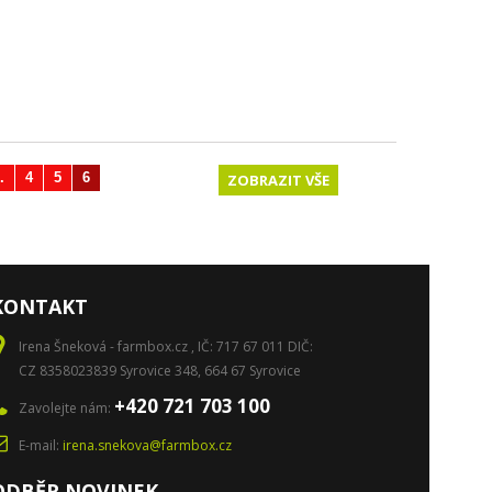
.
4
5
6
Další
ZOBRAZIT VŠE
KONTAKT
Irena Šneková - farmbox.cz , IČ: 717 67 011 DIČ:
CZ 8358023839 Syrovice 348, 664 67 Syrovice
+420 721 703 100
Zavolejte nám:
E-mail:
irena.snekova@farmbox.cz
ODBĚR NOVINEK