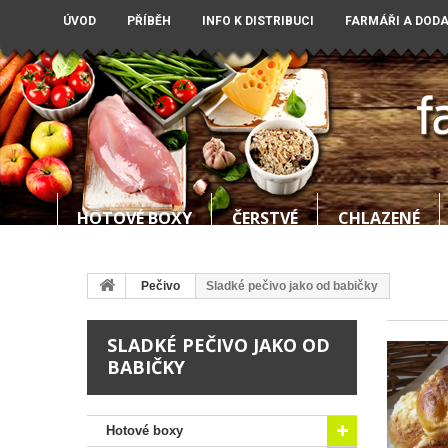
ÚVOD
PŘÍBĚH
INFO K DISTRIBUCI
FARMÁŘI A DOD
HOTOVÉ BOXY
ČERSTVÉ
CHLAZENÉ
Pečivo
Sladké pečivo jako od babičky
SLADKÉ PEČIVO JAKO OD
BABIČKY
Hotové boxy