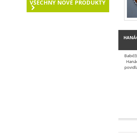
VŠECHNY NOVÉ PRODUKTY
HANÁC
Babičč
Hanáck
povidla