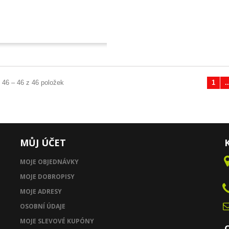
 46 – 46 z 46 položek
1
..
Předchozí
MŮJ ÚČET
MOJE OBJEDNÁVKY
MOJE DOBROPISY
MOJE ADRESY
OSOBNÍ ÚDAJE
MOJE SLEVOVÉ KUPÓNY