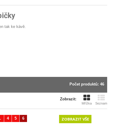
bičky
en tak ke kávě.
Počet produktů: 46
Zobrazit:
Mřížka
Seznam
.
4
5
6
Další
ZOBRAZIT VŠE