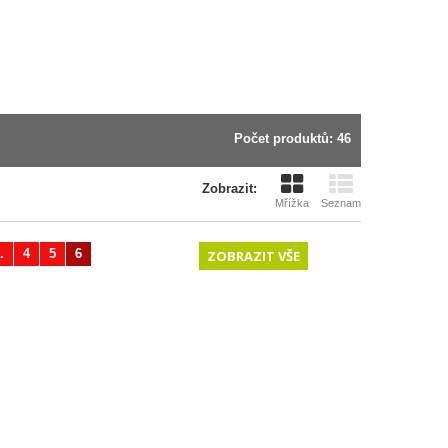
Počet produktů: 46
Zobrazit:
Mřížka
Seznam
.
4
5
6
Další
ZOBRAZIT VŠE