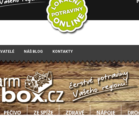
AVATELÉ
NÁŠ BLOG
KONTAKTY
PEČIVO
ZE SPÍŽE
ZDRAVÉ
NÁPOJE
DRO