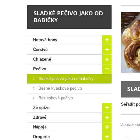
SLADKÉ PEČIVO JAKO OD
BABIČKY
Hotové boxy
Čerstvé
Chlazené
Pečivo
Sladké pečivo jako od babičky
SLA
Běžné kváskové pečivo
Bezlepkové pečivo
Seřadit p
Ze spíže
Zdravé
Zobrazeno
Nápoje
Drogerie