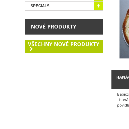
SPECIALS
NOVÉ PRODUKTY
VŠECHNY NOVÉ PRODUKTY
HANÁC
Babičč
Hanáck
povidla