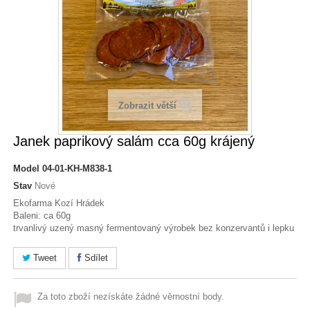
Zobrazit větší
Janek paprikový salám cca 60g krájený
Model
04-01-KH-M838-1
Stav
Nové
Ekofarma Kozí Hrádek
Baleni: ca 60g
trvanlivý uzený masný fermentovaný výrobek bez konzervantů i lepku
Tweet
Sdílet
Za toto zboží nezískáte žádné věrnostní body.