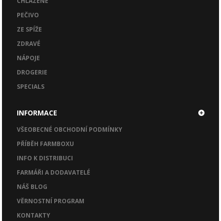
CHLAZENÉ
PEČIVO
ZE SPÍŽE
ZDRAVÉ
NÁPOJE
DROGERIE
SPECIALS
INFORMACE
VŠEOBECNÉ OBCHODNÍ PODMÍNKY
PŘÍBĚH FARMBOXU
INFO K DISTRIBUCI
FARMÁŘI A DODAVATELÉ
NÁŠ BLOG
VĚRNOSTNÍ PROGRAM
KONTAKTY