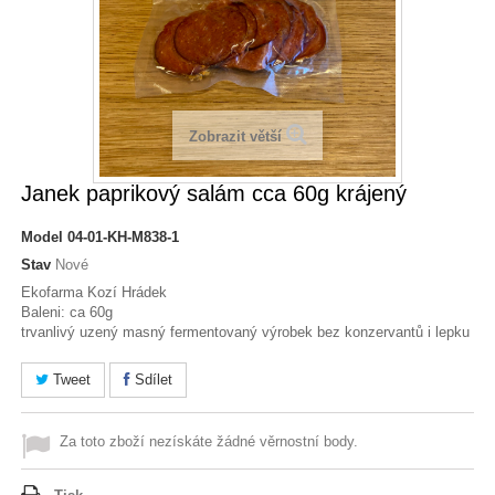
Zobrazit větší
Janek paprikový salám cca 60g krájený
Model
04-01-KH-M838-1
Stav
Nové
Ekofarma Kozí Hrádek
Baleni: ca 60g
trvanlivý uzený masný fermentovaný výrobek bez konzervantů i lepku
Tweet
Sdílet
Za toto zboží nezískáte žádné věrnostní body.