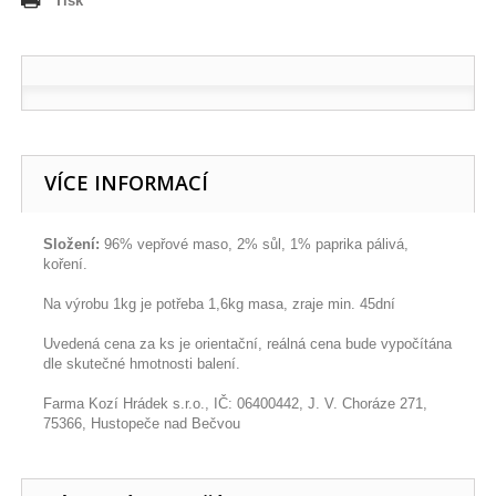
Tisk
VÍCE INFORMACÍ
Složení:
96% vepřové maso, 2% sůl, 1% paprika pálivá,
koření.
Na výrobu 1kg je potřeba 1,6kg masa, zraje min. 45dní
Uvedená cena za ks je orientační, reálná cena bude vypočítána
dle skutečné hmotnosti balení.
Farma Kozí Hrádek s.r.o., IČ: 06400442, J. V. Choráze 271,
75366, Hustopeče nad Bečvou