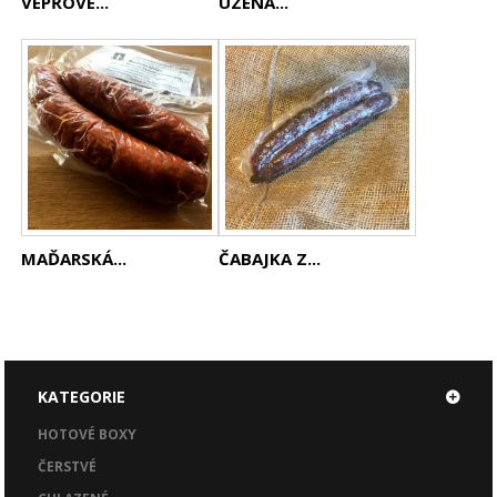
VEPŘOVÉ...
UZENÁ...
MAĎARSKÁ...
ČABAJKA Z...
KATEGORIE
HOTOVÉ BOXY
ČERSTVÉ