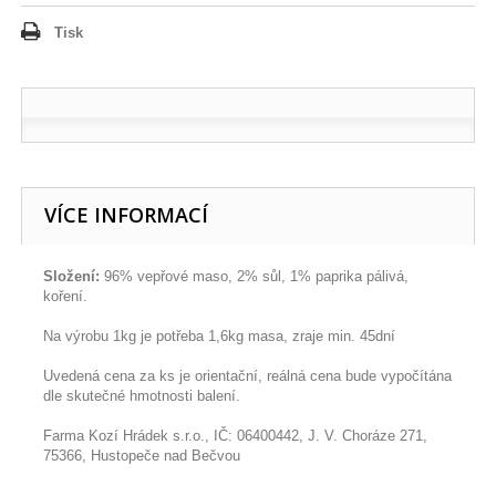
Tisk
VÍCE INFORMACÍ
Složení:
96% vepřové maso, 2% sůl, 1% paprika pálivá,
koření.
Na výrobu 1kg je potřeba 1,6kg masa, zraje min. 45dní
Uvedená cena za ks je orientační, reálná cena bude vypočítána
dle skutečné hmotnosti balení.
Farma Kozí Hrádek s.r.o., IČ: 06400442, J. V. Choráze 271,
75366, Hustopeče nad Bečvou