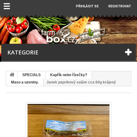
☰
PŘIHLÁSIT SE
REGISTROVAT
KATEGORIE
SPECIALS
Kapřík nebo řízečky?
Maso a uzeniny.
Janek paprikový salám cca 60g krájený