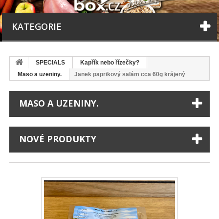
KATEGORIE
SPECIALS
Kapřík nebo řízečky?
Maso a uzeniny.
Janek paprikový salám cca 60g krájený
MASO A UZENINY.
NOVÉ PRODUKTY