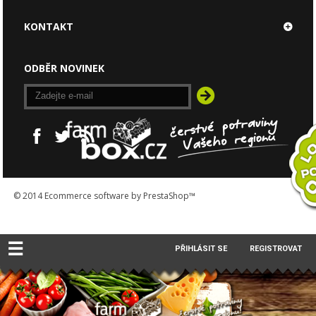
KONTAKT
ODBĚR NOVINEK
© 2014
Ecommerce software by PrestaShop™
☰
PŘIHLÁSIT SE
REGISTROVAT