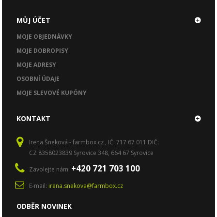
MŮJ ÚČET
MOJE OBJEDNÁVKY
MOJE DOBROPISY
MOJE ADRESY
OSOBNÍ ÚDAJE
MOJE SLEVOVÉ KUPÓNY
KONTAKT
Irena Šneková - farmbox.cz , IČ: 717 67 011 DIČ:
CZ 8358023839 Syrovice 348, 664 67 Syrovice
+420 721 703 100
Zavolejte nám:
E-mail:
irena.snekova@farmbox.cz
ODBĚR NOVINEK