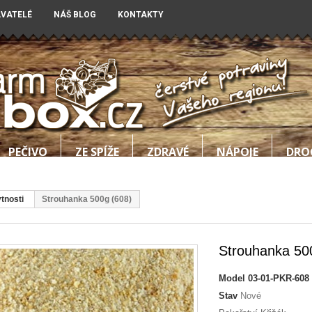
AVATELÉ
NÁŠ BLOG
KONTAKTY
PEČIVO
ZE SPÍŽE
ZDRAVÉ
NÁPOJE
DRO
tnosti
Strouhanka 500g (608)
Strouhanka 50
Model
03-01-PKR-608
Stav
Nové