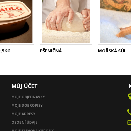
0,5KG
PŠENIČNÁ...
MOŘSKÁ SŮL...
MŮJ ÚČET
MOJE OBJEDNÁVKY
MOJE DOBROPISY
MOJE ADRESY
OSOBNÍ ÚDAJE
MOJE SLEVOVÉ KUPÓNY