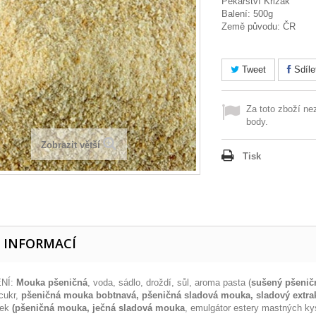
Pekařství Křižák
Balení: 500g
Země původu: ČR
Tweet
Sdíle
Za toto zboží ne
body.
Zobrazit větší
Tisk
E INFORMACÍ
NÍ:
Mouka pšeničná
, voda, sádlo, droždí, sůl, aroma pasta (
sušený pšenič
 cukr,
pšeničná mouka bobtnavá, pšeničná sladová mouka, sladový extrak
vek
(pšeničná mouka, ječná sladová mouka
, emulgátor estery mastných kys