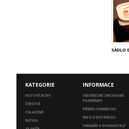
SÁDLO 
KATEGORIE
INFORMACE
HOTOVÉ BOXY
VŠEOBECNÉ OBCHODNÍ
PODMÍNKY
ČERSTVÉ
PŘÍBĚH FARMBOXU
CHLAZENÉ
INFO K DISTRIBUCI
PEČIVO
FARMÁŘI A DODAVATELÉ
ZE SPÍŽE