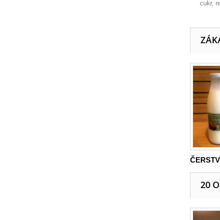
cukr, 
ZÁKA
ČERSTVÉ
20 