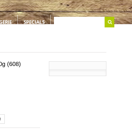
GERIE
SPECIALS
0g (608)
t