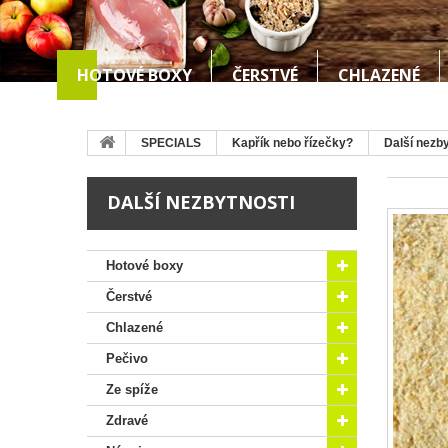
HOTOVÉ BOXY
ČERSTVÉ
CHLAZENÉ
SPECIALS
Kapřík nebo řízečky?
Další nezby
DALŠÍ NEZBYTNOSTI
Hotové boxy
Čerstvé
Chlazené
Pečivo
Ze spíže
Zdravé