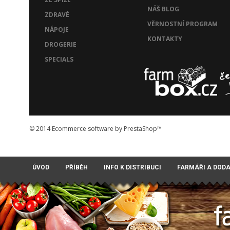
NÁŠ BLOG
ZDRAVÉ
VĚRNOSTNÍ PROGRAM
NÁPOJE
KONTAKTY
DROGERIE
SPECIALS
© 2014
Ecommerce software by PrestaShop™
ÚVOD
PŘÍBĚH
INFO K DISTRIBUCI
FARMÁŘI A DOD