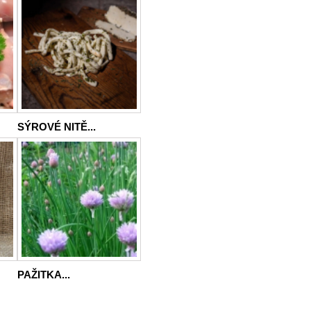
SÝROVÉ NITĚ...
PAŽITKA...