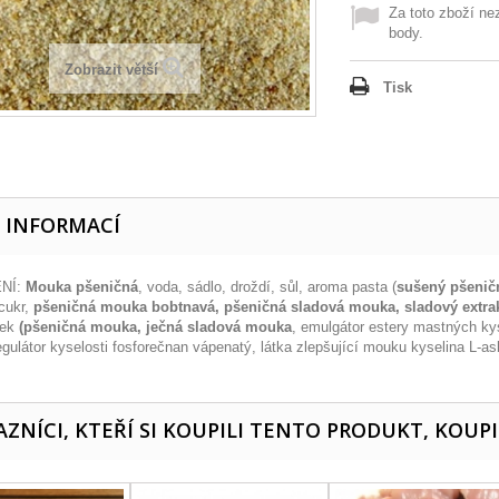
Za toto zboží ne
body.
Zobrazit větší
Tisk
E INFORMACÍ
NÍ:
Mouka pšeničná
, voda, sádlo, droždí, sůl, aroma pasta (
sušený pšenič
 cukr,
pšeničná mouka bobtnavá, pšeničná sladová mouka, sladový extrak
vek
(pšeničná mouka, ječná sladová mouka
, emulgátor estery mastných kys
regulátor kyselosti fosforečnan vápenatý, látka zlepšující mouku kyselina L-
ZNÍCI, KTEŘÍ SI KOUPILI TENTO PRODUKT, KOUPI