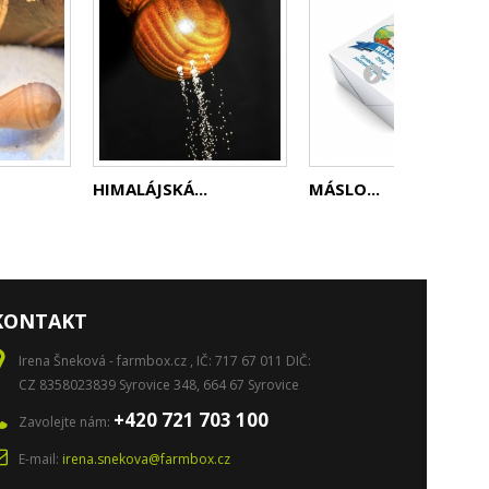
HIMALÁJSKÁ...
MÁSLO...
KONTAKT
Irena Šneková - farmbox.cz , IČ: 717 67 011 DIČ:
CZ 8358023839 Syrovice 348, 664 67 Syrovice
+420 721 703 100
Zavolejte nám:
E-mail:
irena.snekova@farmbox.cz