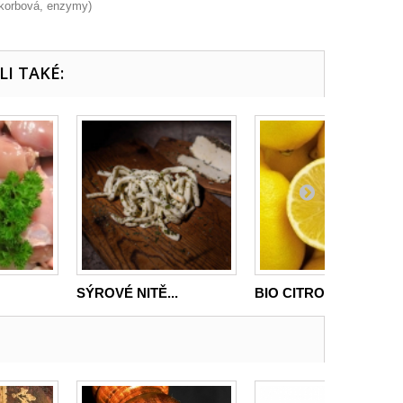
askorbová, enzymy)
LI TAKÉ:
SÝROVÉ NITĚ...
BIO CITRONY...