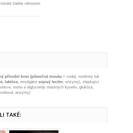
získáte žádné věrnostní
ný přírodní kvas (pšeničná mouka
+ voda), rostlinný tuk
t,
laktóza
, emulgátor
sojový lecitin
, enzymy), zlepšující
elin-e, mono a diglyceridy mastných kyselin, glukóza,
askorbová, enzymy)
LI TAKÉ: