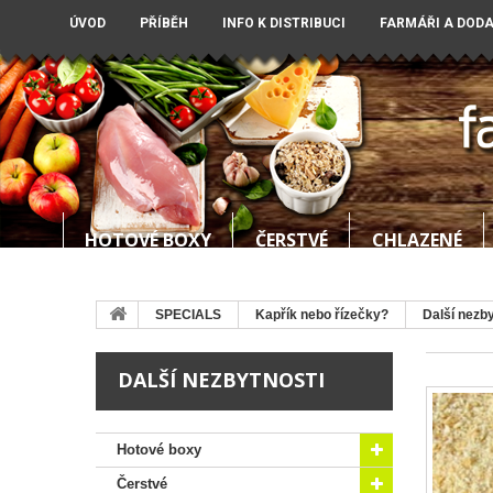
ÚVOD
PŘÍBĚH
INFO K DISTRIBUCI
FARMÁŘI A DOD
HOTOVÉ BOXY
ČERSTVÉ
CHLAZENÉ
SPECIALS
Kapřík nebo řízečky?
Další nezby
DALŠÍ NEZBYTNOSTI
Hotové boxy
Čerstvé