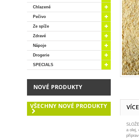
Chlazené
Pečivo
Ze spíže
Zdravé
Nápoje
Drogerie
SPECIALS
NOVÉ PRODUKTY
VŠECHNY NOVÉ PRODUKTY
VÍC
SLOŽE
a olej,
přípra