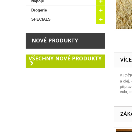
Nápoje
Drogerie
SPECIALS
NOVÉ PRODUKTY
VŠECHNY NOVÉ PRODUKTY
VÍC
SLOŽE
a olej,
přípra
cukr, 
ZÁKA