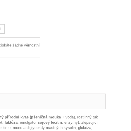
t
získáte žádné věrnostní
ný přírodní kvas (pšeničná mouka
+ voda), rostlinný tuk
t,
laktóza
, emulgátor
sojový lecitin
, enzymy), zlepšující
elin-e, mono a diglyceridy mastných kyselin, glukóza,