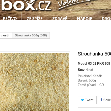
PEČIVO
ZE SPÍŽE
ZDRAVÉ
NÁPOJE
DRO
tnosti
Strouhanka 500g (608)
Strouhanka 50
Model
03-01-PKR-608
Stav
Nové
Pekařství Křižák
Balení: 500g
Země původu: ČR
Tweet
Sdíle