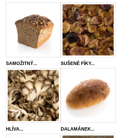
SAMOŽITNÝ...
SUŠENÉ FÍKY...
HLÍVA...
DALAMÁNEK...