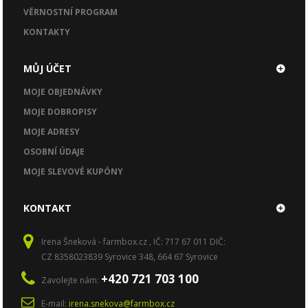
VĚRNOSTNÍ PROGRAM
KONTAKTY
MŮJ ÚČET
MOJE OBJEDNÁVKY
MOJE DOBROPISY
MOJE ADRESY
OSOBNÍ ÚDAJE
MOJE SLEVOVÉ KUPÓNY
KONTAKT
Irena Šneková - farmbox.cz , IČ: 717 67 011 DIČ:
CZ 8358023839 Syrovice 348, 664 67 Syrovice
+420 721 703 100
Zavolejte nám:
E-mail:
irena.snekova@farmbox.cz