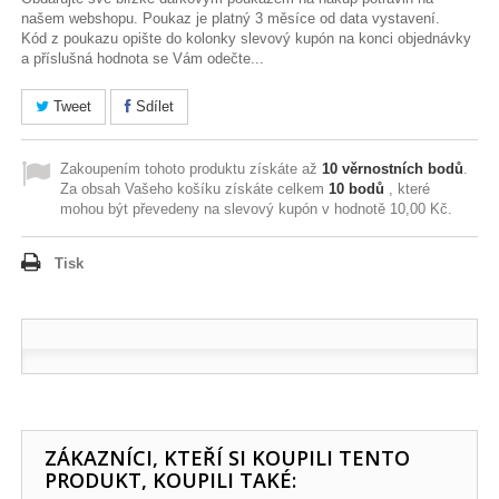
našem webshopu. Poukaz je platný 3 měsíce od data vystavení.
Kód z poukazu opište do kolonky slevový kupón na konci objednávky
a příslušná hodnota se Vám odečte...
Tweet
Sdílet
Zakoupením tohoto produktu získáte až
10
věrnostních bodů
.
Za obsah Vašeho košíku získáte celkem
10
bodů
, které
mohou být převedeny na slevový kupón v hodnotě
10,00 Kč
.
Tisk
ZÁKAZNÍCI, KTEŘÍ SI KOUPILI TENTO
PRODUKT, KOUPILI TAKÉ: