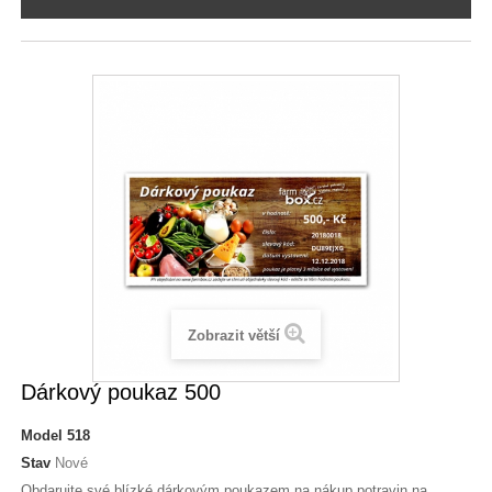
Zobrazit větší
Dárkový poukaz 500
Model
518
Stav
Nové
Obdarujte své blízké dárkovým poukazem na nákup potravin na