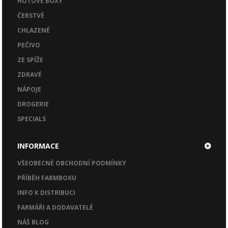
HOTOVÉ BOXY
ČERSTVÉ
CHLAZENÉ
PEČIVO
ZE SPÍŽE
ZDRAVÉ
NÁPOJE
DROGERIE
SPECIALS
INFORMACE
VŠEOBECNÉ OBCHODNÍ PODMÍNKY
PŘÍBĚH FARMBOXU
INFO K DISTRIBUCI
FARMÁŘI A DODAVATELÉ
NÁŠ BLOG