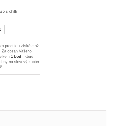
o s chilli
t
to produktu získáte až
. Za obsah Vašeho
celkem
1
bod
, které
deny na slevový kupón
Kč
.