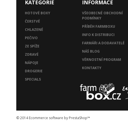
KATEGORIE
INFORMACE
HOTOVÉ BOXY
VŠEOBECNÉ OBCHODNÍ
PODMÍNKY
ČERSTVÉ
PŘÍBĚH FARMBOXU
CHLAZENÉ
INFO K DISTRIBUCI
PEČIVO
FARMÁŘI A DODAVATELÉ
ZE SPÍŽE
NÁŠ BLOG
ZDRAVÉ
VĚRNOSTNÍ PROGRAM
NÁPOJE
KONTAKTY
DROGERIE
SPECIALS
© 2014
Ecommerce software by PrestaShop™