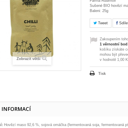
Farma Rudimov
Sušené BIO hovězí mas
Baleni: 25g
Tweet
Sdíle
Zakoupením toho
1
věrnostní bod
košíku získáte 
mohou být převe
Zobrazit větší
v hodnotě
1,00 
Tisk
E INFORMACÍ
í:
Hovězí maso 92,6 %, sojová omáčka (fermentovaná soja, fermentovaná pšenic