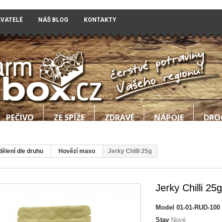
AVATELÉ
NÁŠ BLOG
KONTAKTY
PEČIVO
ZE SPÍŽE
ZDRAVÉ
NÁPOJE
DRO
dělení dle druhu
Hovězí maso
Jerky Chilli 25g
Jerky Chilli 25g
Model
01-01-RUD-100
Stav
Nové