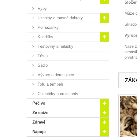
Složen
Ryby
Může o
Uzeniny a masné dobroty
Sklado
Pomazánky
Vyrobe
Knedlíky
Těstoviny a halušky
Naše z
nenási
Těsta
prvotř
Sádlo
Vývary a demi glace
ZÁKA
Tofu a tempeh
Chlebíčky a croissanty
Pečivo
Ze spíže
Zdravé
Nápoje