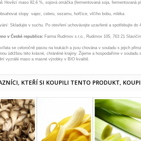
í:
Hovězí maso 92,6 %, sojová omáčka (fermentovaná soja, fermentovaná pšenic
bsahovat stopy vajec, celeru, sezamu, hořčice, vlčího bobu, mléka
vání: Skladujte v suchu. Po otevření uchovávejte uzavřené a spotřebujte do 
no v České republice:
Farma Rudimov s.r.o., Rudimov 105, 763 21 Slavičín
vířata se celoročně pasou na loukách a jsou chována v souladu s jejich přiroz
lnou údržbou této krásné, chráněné krajiny. Žijeme a hospodaříme v souladu
ídní vyzrálé maso a masné výrobky v BIO kvalitě.
ZNÍCI, KTEŘÍ SI KOUPILI TENTO PRODUKT, KOUPI