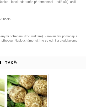
e - lepek odstraněn při fermentaci, jedlá sůl), chilli
48 hodin
enými potřebami (tzv. wellfare). Zároveň tak pomáhají s
 s přírodou. Nasloucháme, učíme se od ní a produkujeme
LI TAKÉ: