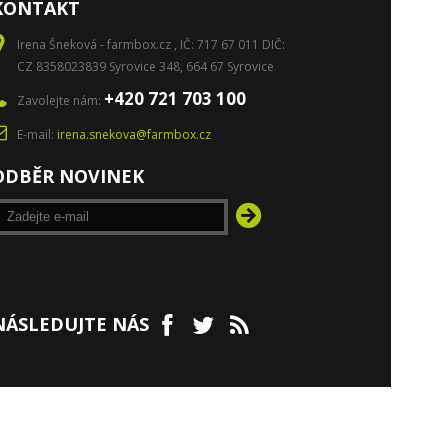
KONTAKT
Irena Šneková - farmbox.cz , IČ: 717 67 011 DIČ:
CZ 8358023839 Syrovice 348, 664 67 Syrovice
+420 721 703 100
Zavolejte nám:
E-mail:
irena.snekova@farmbox.cz
ODBĚR NOVINEK
NÁSLEDUJTE NÁS