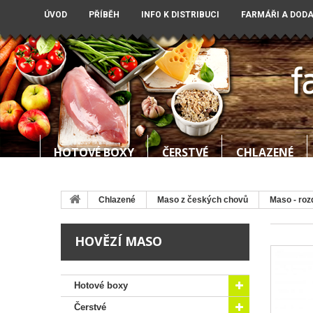
ÚVOD
PŘÍBĚH
INFO K DISTRIBUCI
FARMÁŘI A DOD
HOTOVÉ BOXY
ČERSTVÉ
CHLAZENÉ
Chlazené
Maso z českých chovů
Maso - roz
HOVĚZÍ MASO
Hotové boxy
Čerstvé