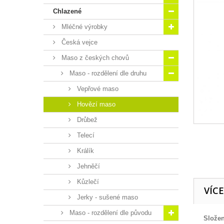
Chlazené
Mléčné výrobky
Česká vejce
Maso z českých chovů
Maso - rozdělení dle druhu
Vepřové maso
Hovězí maso
Drůbež
Telecí
Králík
Jehněčí
Kůzlečí
VÍC
Jerky - sušené maso
Maso - rozdělení dle původu
Složen