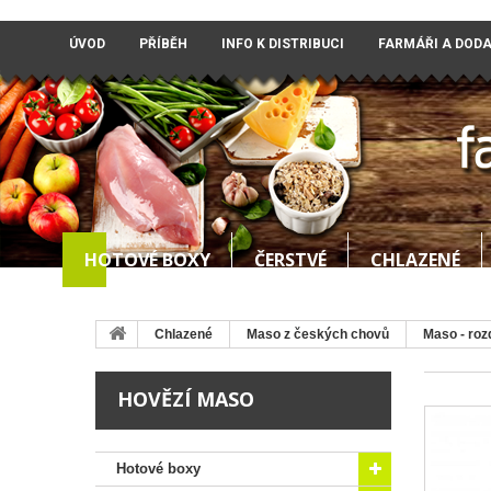
ÚVOD
PŘÍBĚH
INFO K DISTRIBUCI
FARMÁŘI A DOD
HOTOVÉ BOXY
ČERSTVÉ
CHLAZENÉ
Chlazené
Maso z českých chovů
Maso - roz
HOVĚZÍ MASO
Hotové boxy