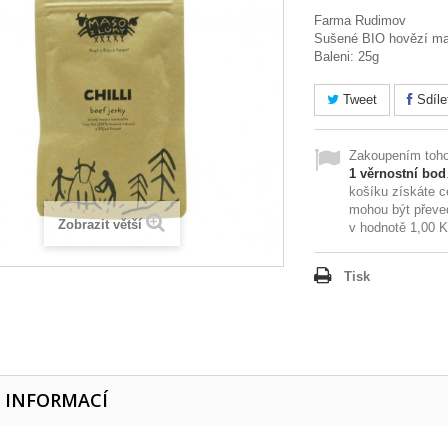
Farma Rudimov
Sušené BIO hovězí mas
Baleni: 25g
Tweet
Sdíle
Zakoupením toho
1
věrnostní bod
košíku získáte 
mohou být převe
Zobrazit větší
v hodnotě
1,00 
Tisk
E INFORMACÍ