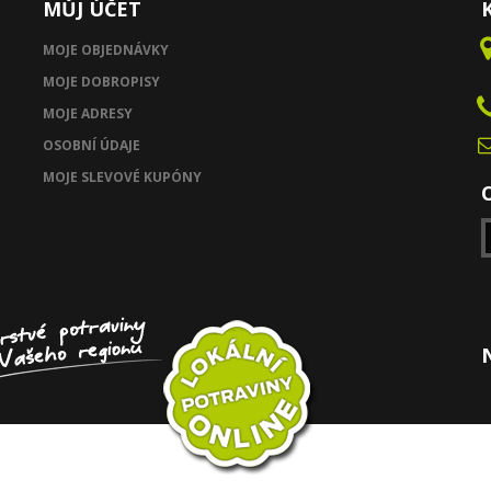
MŮJ ÚČET
MOJE OBJEDNÁVKY
MOJE DOBROPISY
MOJE ADRESY
OSOBNÍ ÚDAJE
MOJE SLEVOVÉ KUPÓNY