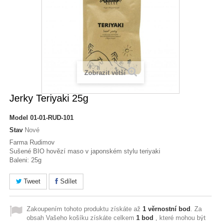
Zobrazit větší
Jerky Teriyaki 25g
Model
01-01-RUD-101
Stav
Nové
Farma Rudimov
Sušené BIO hovězí maso v japonském stylu teriyaki
Baleni: 25g
Tweet
Sdílet
Zakoupením tohoto produktu získáte až
1
věrnostní bod
. Za
obsah Vašeho košíku získáte celkem
1
bod
, které mohou být