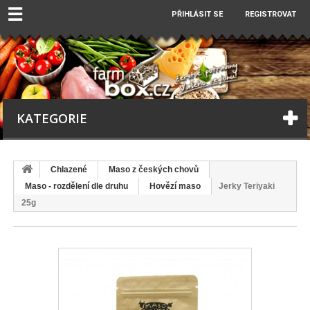
☰
PŘIHLÁSIT SE
REGISTROVAT
KATEGORIE
Chlazené
Maso z českých chovů
Maso - rozdělení dle druhu
Hovězí maso
Jerky Teriyaki
25g