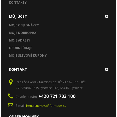
KONTAKTY
MŮJ ÚČET
MOJE OBJEDNÁVKY
MOJE DOBROPISY
MOJE ADRESY
OSOBNÍ ÚDAJE
MOJE SLEVOVÉ KUPÓNY
KONTAKT
Irena Šneková - farmbox.cz , IČ: 717 67 011 DIČ:
CZ 8358023839 Syrovice 348, 664 67 Syrovice
+420 721 703 100
Zavolejte nám:
E-mail:
irena.snekova@farmbox.cz
ODBĚR NOVINEK