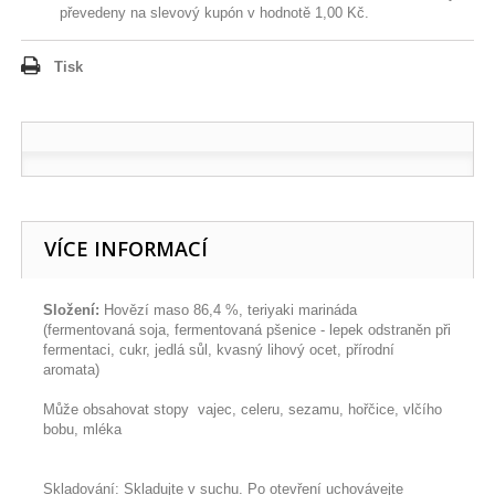
převedeny na slevový kupón v hodnotě
1,00 Kč
.
Tisk
VÍCE INFORMACÍ
Složení:
Hovězí maso 86,4 %, teriyaki marináda
(fermentovaná soja, fermentovaná pšenice - lepek odstraněn při
fermentaci, cukr, jedlá sůl, kvasný lihový ocet, přírodní
aromata)
Může obsahovat stopy vajec, celeru, sezamu, hořčice, vlčího
bobu, mléka
Skladování: Skladujte v suchu. Po otevření uchovávejte