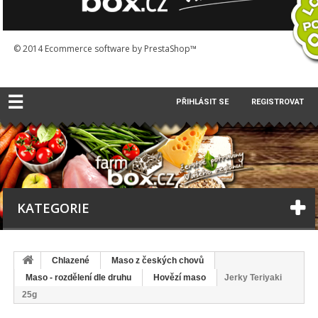
© 2014
Ecommerce software by PrestaShop™
☰
PŘIHLÁSIT SE
REGISTROVAT
KATEGORIE
Chlazené
Maso z českých chovů
Maso - rozdělení dle druhu
Hovězí maso
Jerky Teriyaki
25g