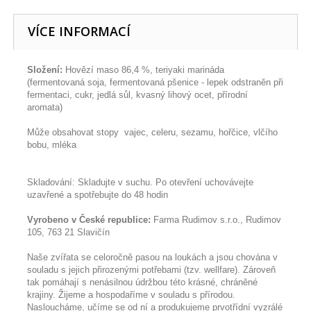
VÍCE INFORMACÍ
Složení:
Hovězí maso 86,4 %, teriyaki marináda
(fermentovaná soja, fermentovaná pšenice - lepek odstraněn při
fermentaci, cukr, jedlá sůl, kvasný lihový ocet, přírodní
aromata)
Může obsahovat stopy vajec, celeru, sezamu, hořčice, vlčího
bobu, mléka
Skladování: Skladujte v suchu. Po otevření uchovávejte
uzavřené a spotřebujte do 48 hodin
Vyrobeno v České republice:
Farma Rudimov s.r.o., Rudimov
105, 763 21 Slavičín
Naše zvířata se celoročně pasou na loukách a jsou chována v
souladu s jejich přirozenými potřebami (tzv. wellfare). Zároveň
tak pomáhají s nenásilnou údržbou této krásné, chráněné
krajiny. Žijeme a hospodaříme v souladu s přírodou.
Nasloucháme, učíme se od ní a produkujeme prvotřídní vyzrálé