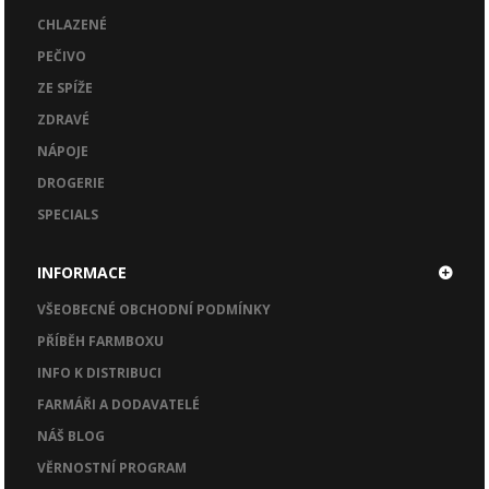
CHLAZENÉ
PEČIVO
ZE SPÍŽE
ZDRAVÉ
NÁPOJE
DROGERIE
SPECIALS
INFORMACE
VŠEOBECNÉ OBCHODNÍ PODMÍNKY
PŘÍBĚH FARMBOXU
INFO K DISTRIBUCI
FARMÁŘI A DODAVATELÉ
NÁŠ BLOG
VĚRNOSTNÍ PROGRAM