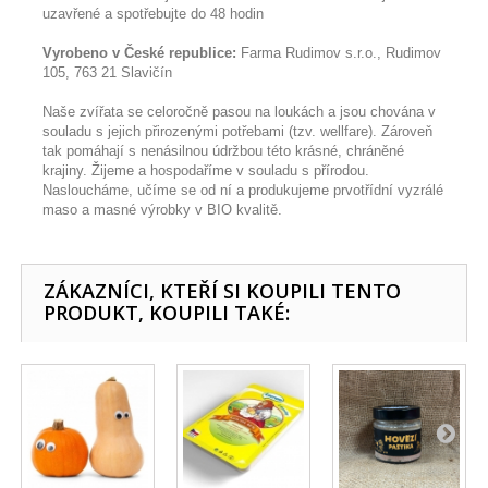
uzavřené a spotřebujte do 48 hodin
Vyrobeno v České republice:
Farma Rudimov s.r.o., Rudimov
105, 763 21 Slavičín
Naše zvířata se celoročně pasou na loukách a jsou chována v
souladu s jejich přirozenými potřebami (tzv. wellfare). Zároveň
tak pomáhají s nenásilnou údržbou této krásné, chráněné
krajiny. Žijeme a hospodaříme v souladu s přírodou.
Nasloucháme, učíme se od ní a produkujeme prvotřídní vyzrálé
maso a masné výrobky v BIO kvalitě.
ZÁKAZNÍCI, KTEŘÍ SI KOUPILI TENTO
PRODUKT, KOUPILI TAKÉ: