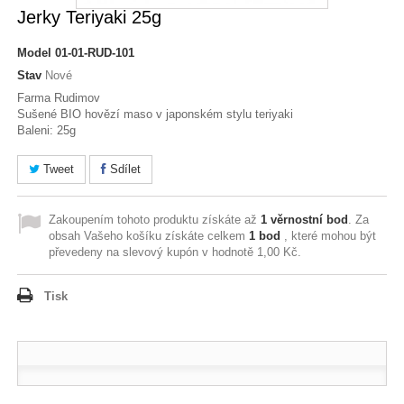
Jerky Teriyaki 25g
Model
01-01-RUD-101
Stav
Nové
Farma Rudimov
Sušené BIO hovězí maso v japonském stylu teriyaki
Baleni: 25g
Tweet
Sdílet
Zakoupením tohoto produktu získáte až
1
věrnostní bod
. Za
obsah Vašeho košíku získáte celkem
1
bod
, které mohou být
převedeny na slevový kupón v hodnotě
1,00 Kč
.
Tisk