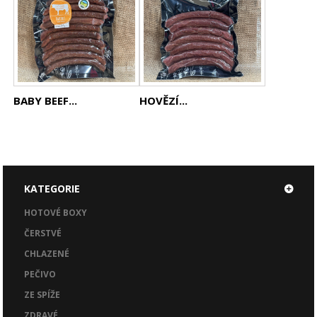
BABY BEEF...
HOVĚZÍ...
KATEGORIE
HOTOVÉ BOXY
ČERSTVÉ
CHLAZENÉ
PEČIVO
ZE SPÍŽE
ZDRAVÉ