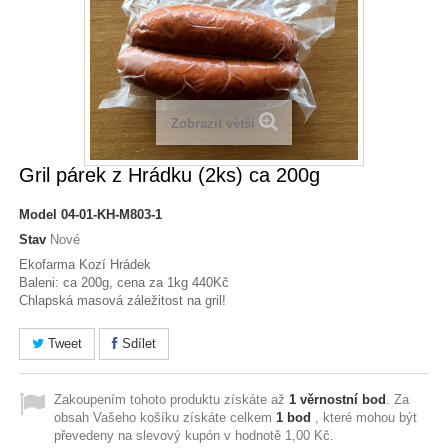
Zobrazit větší
Gril párek z Hrádku (2ks) ca 200g
Model
04-01-KH-M803-1
Stav
Nové
Ekofarma Kozí Hrádek
Baleni: ca 200g, cena za 1kg 440Kč
Chlapská masová záležitost na gril!
Tweet
Sdílet
Zakoupením tohoto produktu získáte až
1
věrnostní bod
. Za
obsah Vašeho košíku získáte celkem
1
bod
, které mohou být
převedeny na slevový kupón v hodnotě
1,00 Kč
.