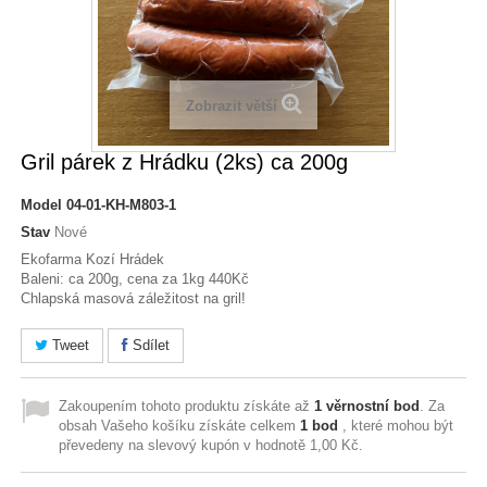
Zobrazit větší
Gril párek z Hrádku (2ks) ca 200g
Model
04-01-KH-M803-1
Stav
Nové
Ekofarma Kozí Hrádek
Baleni: ca 200g, cena za 1kg 440Kč
Chlapská masová záležitost na gril!
Tweet
Sdílet
Zakoupením tohoto produktu získáte až
1
věrnostní bod
. Za
obsah Vašeho košíku získáte celkem
1
bod
, které mohou být
převedeny na slevový kupón v hodnotě
1,00 Kč
.