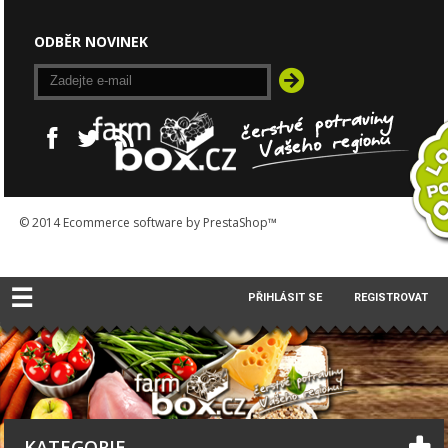
ODBĚR NOVINEK
© 2014
Ecommerce software by PrestaShop™
☰
PŘIHLÁSIT SE
REGISTROVAT
KATEGORIE