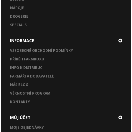
NÁPOJE
DROGERIE
SPECIALS
INFORMACE
VŠEOBECNÉ OBCHODNÍ PODMÍNKY
PŘÍBĚH FARMBOXU
INFO K DISTRIBUCI
FARMÁŘI A DODAVATELÉ
NÁŠ BLOG
VĚRNOSTNÍ PROGRAM
KONTAKTY
MŮJ ÚČET
MOJE OBJEDNÁVKY