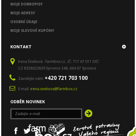
MOJE DOBROPISY
MOJE ADRESY
OSOBNÍ ÚDAJE
MOJE SLEVOVÉ KUPÓNY
KONTAKT
Irena Šneková - farmbox.cz , IČ: 717 67 011 DIČ:
CZ 8358023839 Syrovice 348, 664 67 Syrovice
+420 721 703 100
Zavolejte nám:
E-mail:
irena.snekova@farmbox.cz
ODBĚR NOVINEK