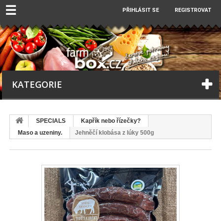
☰
PŘIHLÁSIT SE
REGISTROVAT
KATEGORIE
SPECIALS
Kapřík nebo řízečky?
Maso a uzeniny.
Jehněčí klobása z lúky 500g