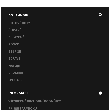
KATEGORIE
HOTOVÉ BOXY
ČERSTVÉ
CHLAZENÉ
PEČIVO
ZE SPÍŽE
ZDRAVÉ
NÁPOJE
DROGERIE
SPECIALS
INFORMACE
VŠEOBECNÉ OBCHODNÍ PODMÍNKY
PŘÍBĚH FARMBOXU