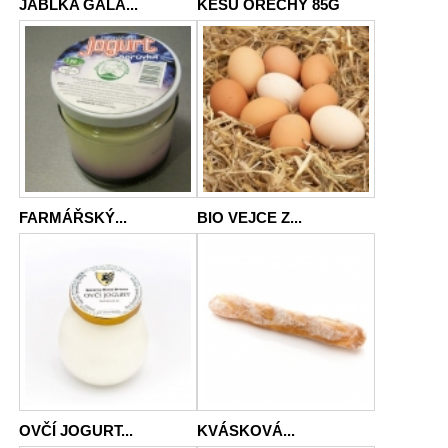
JABLKA GALA...
KEŠU OŘECHY 85G
FARMÁŘSKÝ...
BIO VEJCE Z...
OVČÍ JOGURT...
KVÁSKOVÁ...