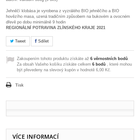
Jehněčí klobása je vyrobena z vyzrálého BIO jehněčího a BIO
hovězího masa, uzená tradičním způsobem na bukovém a ovocném
dřevě po dobu minimálně 9 hodin
REGIONÁLNÍ POTRAVINA ZLÍNSKÉHO KRAJE 2021
Tweet
Sdílet
Zakoupením tohoto produktu získáte až
6
věrnostních bodů
.
Za obsah Vašeho košíku získáte celkem
6
bodů
, které mohou
být převedeny na slevový kupón v hodnotě
6,00 Kč
.
Tisk
VÍCE INFORMACÍ