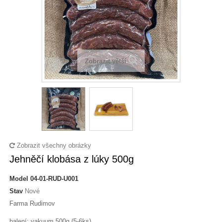
Zobrazit větší
Zobrazit všechny obrázky
Jehněčí klobása z lúky 500g
Model
04-01-RUD-U001
Stav
Nové
Farma Rudimov
balení: vakuum 500g (5-6ks)