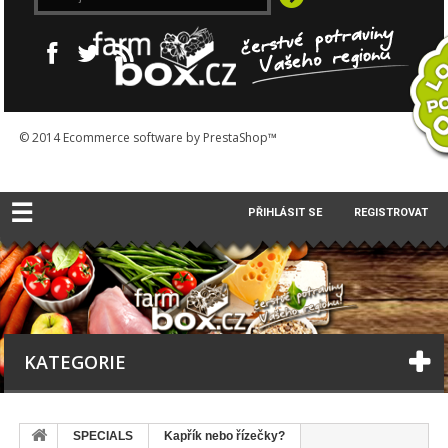
© 2014
Ecommerce software by PrestaShop™
☰
PŘIHLÁSIT SE
REGISTROVAT
KATEGORIE
SPECIALS
Kapřík nebo řízečky?