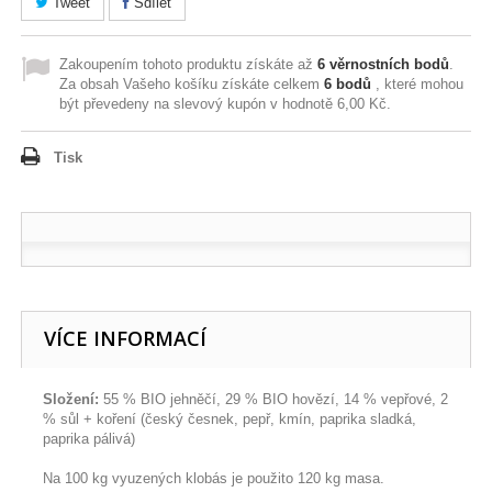
Tweet
Sdílet
Zakoupením tohoto produktu získáte až
6
věrnostních bodů
.
Za obsah Vašeho košíku získáte celkem
6
bodů
, které mohou
být převedeny na slevový kupón v hodnotě
6,00 Kč
.
Tisk
VÍCE INFORMACÍ
Složení:
55 % BIO jehněčí, 29 % BIO hovězí, 14 % vepřové, 2
% sůl + koření (český česnek, pepř, kmín, paprika sladká,
paprika pálivá)
Na 100 kg vyuzených klobás je použito 120 kg masa.