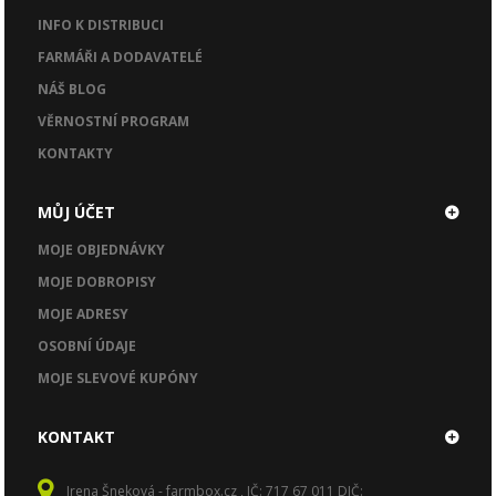
INFO K DISTRIBUCI
FARMÁŘI A DODAVATELÉ
NÁŠ BLOG
VĚRNOSTNÍ PROGRAM
KONTAKTY
MŮJ ÚČET
MOJE OBJEDNÁVKY
MOJE DOBROPISY
MOJE ADRESY
OSOBNÍ ÚDAJE
MOJE SLEVOVÉ KUPÓNY
KONTAKT
Irena Šneková - farmbox.cz , IČ: 717 67 011 DIČ: