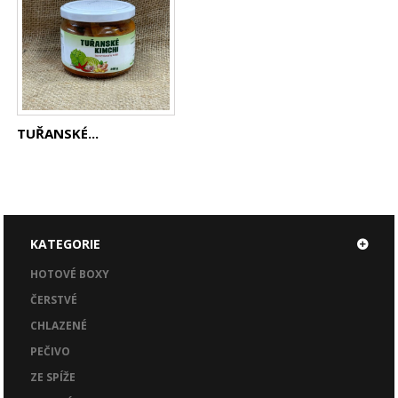
TUŘANSKÉ...
KATEGORIE
HOTOVÉ BOXY
ČERSTVÉ
CHLAZENÉ
PEČIVO
ZE SPÍŽE