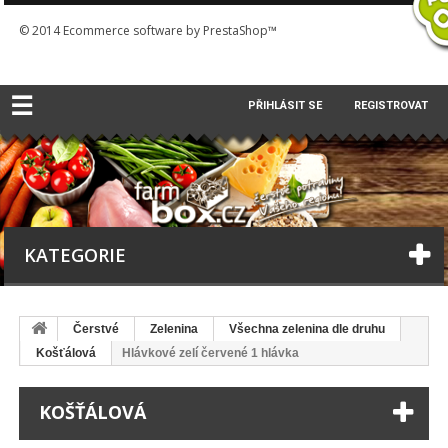
© 2014
Ecommerce software by PrestaShop™
☰
PŘIHLÁSIT SE
REGISTROVAT
KATEGORIE
Čerstvé
Zelenina
Všechna zelenina dle druhu
Košťálová
Hlávkové zelí červené 1 hlávka
KOŠŤÁLOVÁ