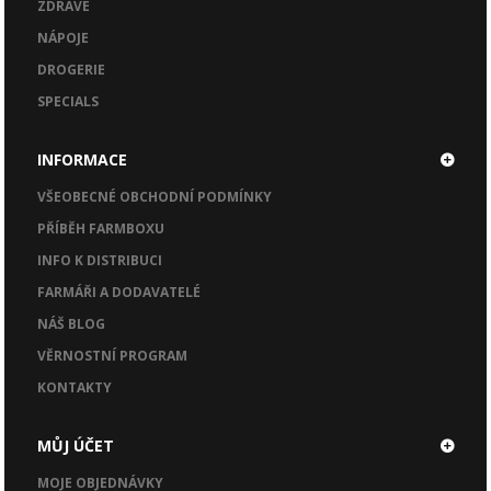
ZDRAVÉ
NÁPOJE
DROGERIE
SPECIALS
INFORMACE
VŠEOBECNÉ OBCHODNÍ PODMÍNKY
PŘÍBĚH FARMBOXU
INFO K DISTRIBUCI
FARMÁŘI A DODAVATELÉ
NÁŠ BLOG
VĚRNOSTNÍ PROGRAM
KONTAKTY
MŮJ ÚČET
MOJE OBJEDNÁVKY