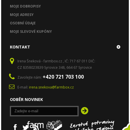
MOJE DOBROPISY
MOJE ADRESY
OSOBNÍ ÚDAJE
MOJE SLEVOVÉ KUPÓNY
KONTAKT
Irena Šneková - farmbox.cz , IČ: 717 67 011 DIČ:
CZ 8358023839 Syrovice 348, 664 67 Syrovice
+420 721 703 100
Zavolejte nám:
E-mail:
irena.snekova@farmbox.cz
ODBĚR NOVINEK