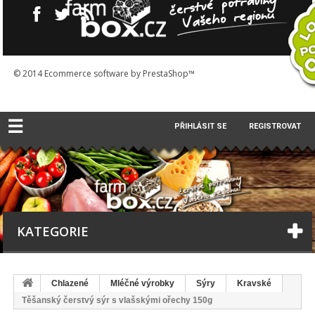
© 2014
Ecommerce software by PrestaShop™
☰
PŘIHLÁSIT SE
REGISTROVAT
KATEGORIE
Chlazené
Mléčné výrobky
Sýry
Kravské
Těšanský čerstvý sýr s vlašskými ořechy 150g