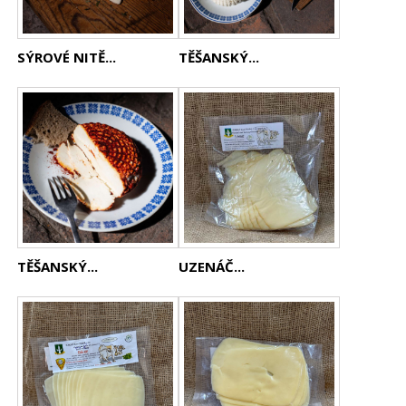
SÝROVÉ NITĚ...
TĚŠANSKÝ...
TĚŠANSKÝ...
UZENÁČ...