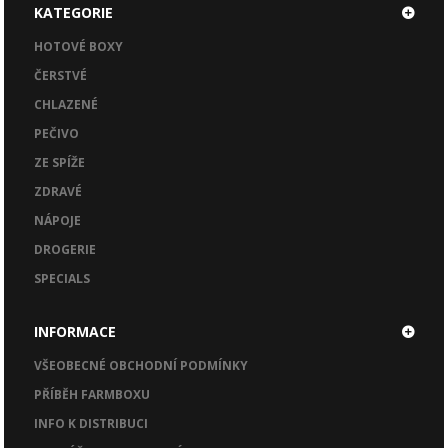
KATEGORIE
HOTOVÉ BOXY
ČERSTVÉ
CHLAZENÉ
PEČIVO
ZE SPÍŽE
ZDRAVÉ
NÁPOJE
DROGERIE
SPECIALS
INFORMACE
VŠEOBECNÉ OBCHODNÍ PODMÍNKY
PŘÍBĚH FARMBOXU
INFO K DISTRIBUCI