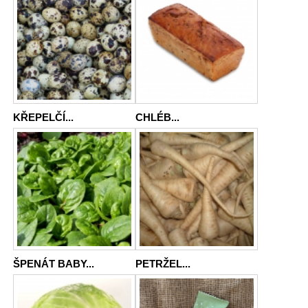
KŘEPELČÍ...
CHLÉB...
ŠPENÁT BABY...
PETRŽEL...