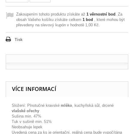
Zakoupením tohoto produktu získáte až
1
věrnostní bod
. Za
obsah Vašeho košíku získáte celkem
1
bod
, které mohou být
převedeny na slevový kupón v hodnotě
1,00 Kč
.
Tisk
VÍCE INFORMACÍ
Složení: Plnotučné kravské
mléko
, kuchyňská sůl, drcené
vlašské ořechy
Sušina min. 47%
Tuk v sušině min. 51%
Neobsahuje lepek
Uvedená cena za ks je orientační, reálná cena bude vypočítána