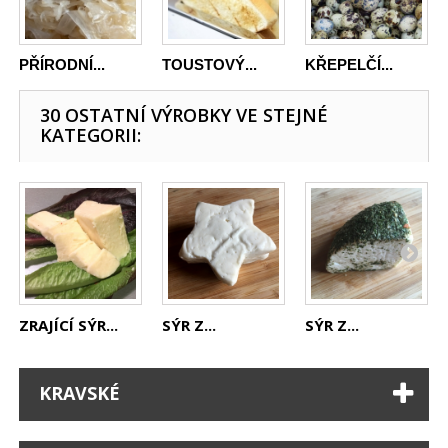
PŘÍRODNÍ...
TOUSTOVÝ...
KŘEPELČÍ...
30 OSTATNÍ VÝROBKY VE STEJNÉ
KATEGORII:
ZRAJÍCÍ SÝR...
SÝR Z...
SÝR Z...
KRAVSKÉ