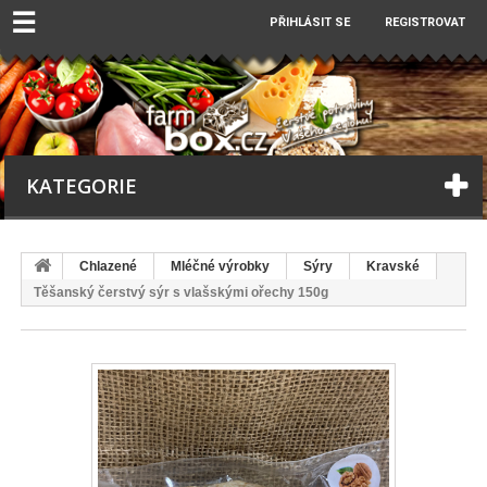
☰
PŘIHLÁSIT SE
REGISTROVAT
KATEGORIE
Chlazené
Mléčné výrobky
Sýry
Kravské
Těšanský čerstvý sýr s vlašskými ořechy 150g