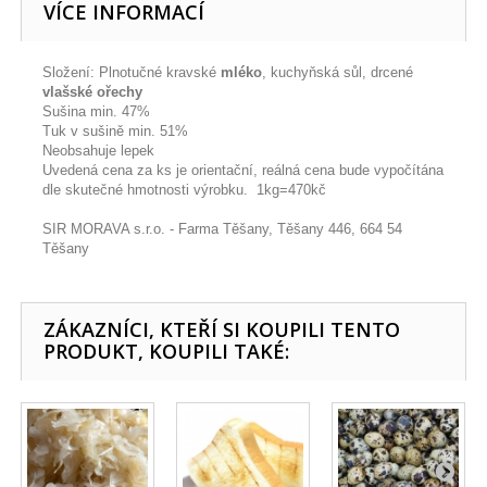
VÍCE INFORMACÍ
Složení: Plnotučné kravské
mléko
, kuchyňská sůl, drcené
vlašské ořechy
Sušina min. 47%
Tuk v sušině min. 51%
Neobsahuje lepek
Uvedená cena za ks je orientační, reálná cena bude vypočítána
dle skutečné hmotnosti výrobku. 1kg=470kč
SIR MORAVA s.r.o. - Farma Těšany, Těšany 446, 664 54
Těšany
ZÁKAZNÍCI, KTEŘÍ SI KOUPILI TENTO
PRODUKT, KOUPILI TAKÉ: