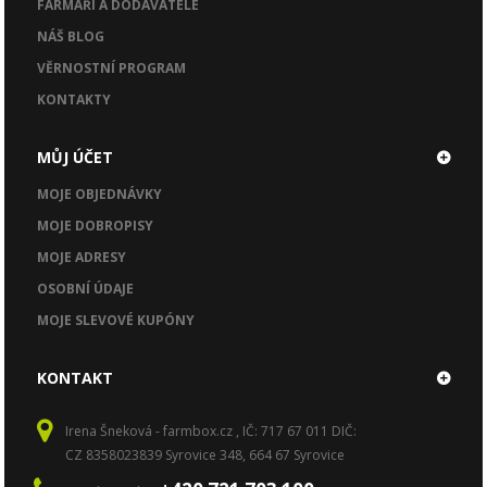
FARMÁŘI A DODAVATELÉ
NÁŠ BLOG
VĚRNOSTNÍ PROGRAM
KONTAKTY
MŮJ ÚČET
MOJE OBJEDNÁVKY
MOJE DOBROPISY
MOJE ADRESY
OSOBNÍ ÚDAJE
MOJE SLEVOVÉ KUPÓNY
KONTAKT
Irena Šneková - farmbox.cz , IČ: 717 67 011 DIČ:
CZ 8358023839 Syrovice 348, 664 67 Syrovice