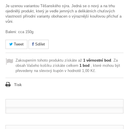
Je uzenou variantou Těšanského sýra. Jedná se o nový a na trhu
ojedinělý produkt, který je vedle jemných a delikátních chuťových
vlastností přírodní varianty obohacen o výraznější kouřovou příchuť a
vůni.
Baleni: cca 150g
Tweet
Sdílet
Zakoupením tohoto produktu získáte až
1
věrnostní bod
. Za
obsah Vašeho košíku získáte celkem
1
bod
, které mohou být
převedeny na slevový kupón v hodnotě
1,00 Kč
.
Tisk