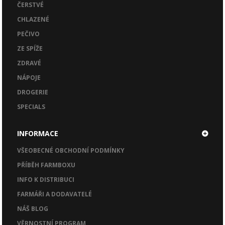
ČERSTVÉ
CHLAZENÉ
PEČIVO
ZE SPÍŽE
ZDRAVÉ
NÁPOJE
DROGERIE
SPECIALS
INFORMACE
VŠEOBECNÉ OBCHODNÍ PODMÍNKY
PŘÍBĚH FARMBOXU
INFO K DISTRIBUCI
FARMÁŘI A DODAVATELÉ
NÁŠ BLOG
VĚRNOSTNÍ PROGRAM