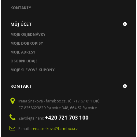
KONTAKTY
MŮJ ÚČET
MOJE OBJEDNÁVKY
MOJE DOBROPISY
MOJE ADRESY
OSOBNÍ ÚDAJE
MOJE SLEVOVÉ KUPÓNY
KONTAKT
Irena Šneková - farmbox.cz , IČ: 717 67 011 DIČ:
CZ 8358023839 Syrovice 348, 664 67 Syrovice
+420 721 703 100
Zavolejte nám:
E-mail:
irena.snekova@farmbox.cz