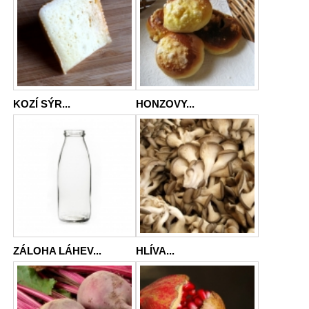
KOZÍ SÝR...
HONZOVY...
ZÁLOHA LÁHEV...
HLÍVA...