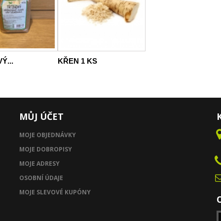
Ý...
KŘEN 1 KS
MŮJ ÚČET
MOJE OBJEDNÁVKY
MOJE DOBROPISY
MOJE ADRESY
OSOBNÍ ÚDAJE
MOJE SLEVOVÉ KUPÓNY