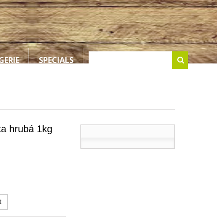
GERIE
SPECIALS
a hrubá 1kg
t