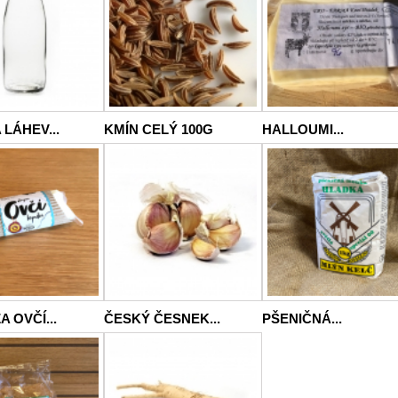
LÁHEV...
KMÍN CELÝ 100G
HALLOUMI...
 OVČÍ...
ČESKÝ ČESNEK...
PŠENIČNÁ...