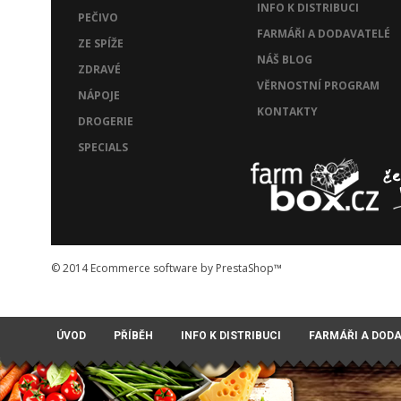
INFO K DISTRIBUCI
PEČIVO
FARMÁŘI A DODAVATELÉ
ZE SPÍŽE
NÁŠ BLOG
ZDRAVÉ
VĚRNOSTNÍ PROGRAM
NÁPOJE
KONTAKTY
DROGERIE
SPECIALS
© 2014
Ecommerce software by PrestaShop™
ÚVOD
PŘÍBĚH
INFO K DISTRIBUCI
FARMÁŘI A DOD