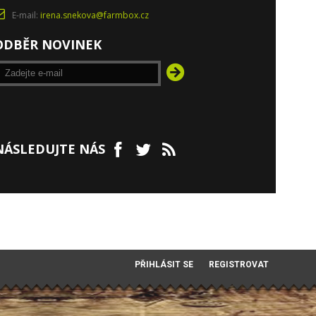
E-mail:
irena.snekova@farmbox.cz
ODBĚR NOVINEK
NÁSLEDUJTE NÁS
PŘIHLÁSIT SE
REGISTROVAT