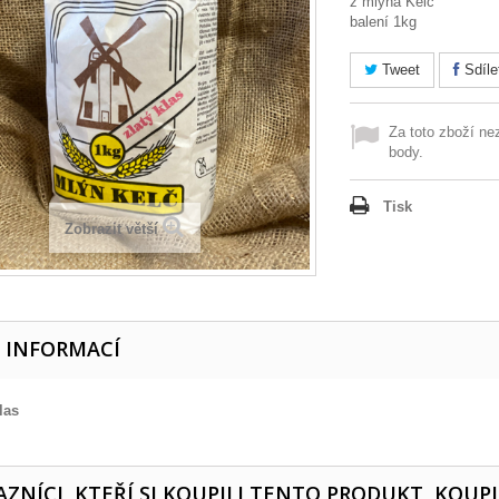
z mlýna Kelč
balení 1kg
Tweet
Sdíle
Za toto zboží ne
body.
Tisk
Zobrazit větší
E INFORMACÍ
las
ZNÍCI, KTEŘÍ SI KOUPILI TENTO PRODUKT, KOUPI