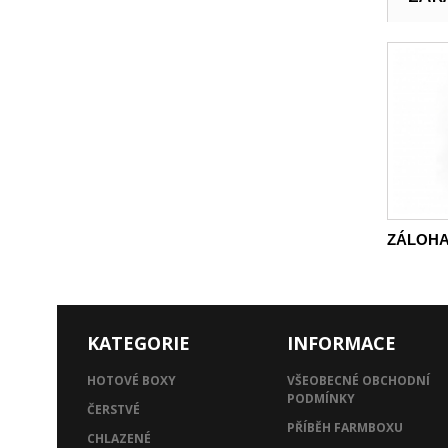
ZÁLOHA 
KATEGORIE
INFORMACE
HOTOVÉ BOXY
VŠEOBECNÉ OBCHODNÍ
PODMÍNKY
ČERSTVÉ
PŘÍBĚH FARMBOXU
CHLAZENÉ