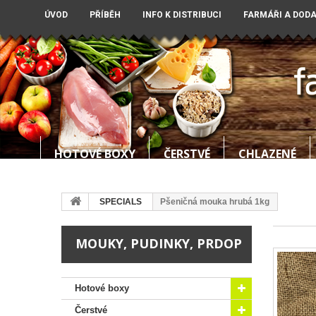
ÚVOD
PŘÍBĚH
INFO K DISTRIBUCI
FARMÁŘI A DOD
HOTOVÉ BOXY
ČERSTVÉ
CHLAZENÉ
SPECIALS
Pšeničná mouka hrubá 1kg
MOUKY, PUDINKY, PRDOP
Hotové boxy
Čerstvé