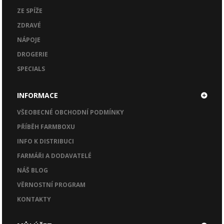
ZE SPÍŽE
ZDRAVÉ
NÁPOJE
DROGERIE
SPECIALS
INFORMACE
VŠEOBECNÉ OBCHODNÍ PODMÍNKY
PŘÍBĚH FARMBOXU
INFO K DISTRIBUCI
FARMÁŘI A DODAVATELÉ
NÁŠ BLOG
VĚRNOSTNÍ PROGRAM
KONTAKTY