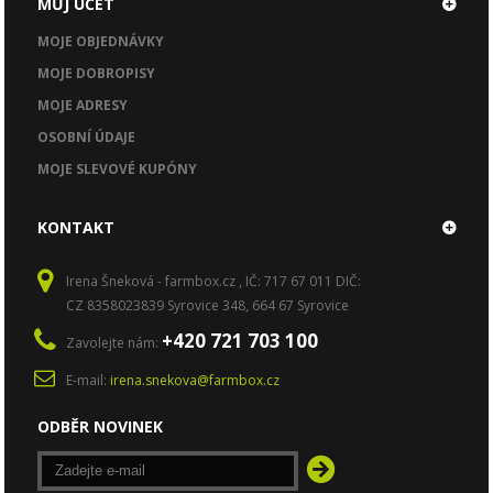
MŮJ ÚČET
MOJE OBJEDNÁVKY
MOJE DOBROPISY
MOJE ADRESY
OSOBNÍ ÚDAJE
MOJE SLEVOVÉ KUPÓNY
KONTAKT
Irena Šneková - farmbox.cz , IČ: 717 67 011 DIČ:
CZ 8358023839 Syrovice 348, 664 67 Syrovice
+420 721 703 100
Zavolejte nám:
E-mail:
irena.snekova@farmbox.cz
ODBĚR NOVINEK