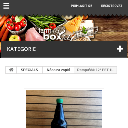
☰
PŘIHLÁSIT SE
REGISTROVAT
KATEGORIE
SPECIALS
Něco na zapití
Rampušák 12° PET 1L