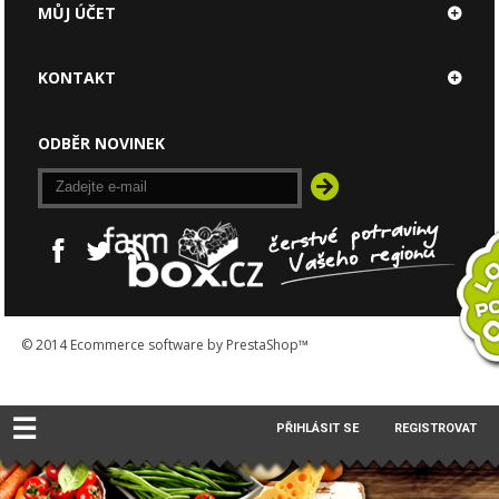
MŮJ ÚČET
KONTAKT
ODBĚR NOVINEK
© 2014
Ecommerce software by PrestaShop™
☰
PŘIHLÁSIT SE
REGISTROVAT