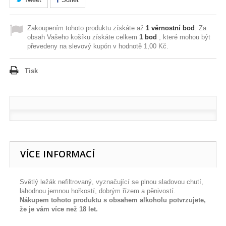
Zakoupením tohoto produktu získáte až
1
věrnostní bod
. Za
obsah Vašeho košíku získáte celkem
1
bod
, které mohou být
převedeny na slevový kupón v hodnotě
1,00 Kč
.
Tisk
VÍCE INFORMACÍ
Světlý ležák nefiltrovaný, vyznačující se plnou sladovou chutí,
lahodnou jemnou hořkostí, dobrým řízem a pěnivostí.
Nákupem tohoto produktu s obsahem alkoholu potvrzujete,
že je vám více než 18 let.