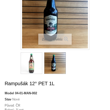
Zobrazit větší
Rampušák 12° PET 1L
Model
04-01-MAN-002
Stav
Nové
Původ: ČR
Balení: 1l pet