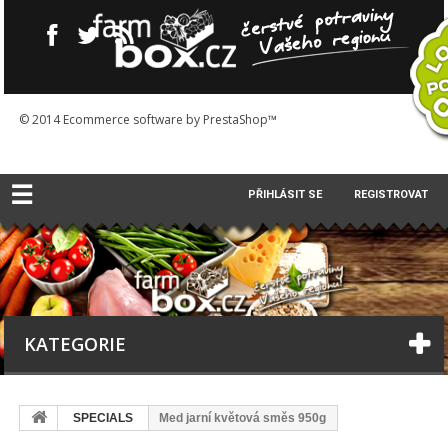
© 2014
Ecommerce software by PrestaShop™
☰
PŘIHLÁSIT SE
REGISTROVAT
KATEGORIE
SPECIALS
Med jarní květová směs 950g