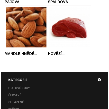
PÁJOVA...
ŠPALDOVÁ...
MANDLE HNĚDÉ...
HOVĚZÍ...
KATEGORIE
HOTOVÉ BOXY
ČERSTVÉ
CHLAZENÉ