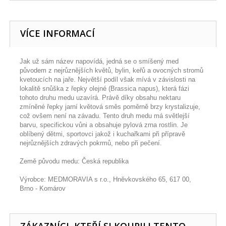
VÍCE INFORMACÍ
Jak už sám název napovídá, jedná se o smíšený med
původem z nejrůznějších květů, bylin, keřů a ovocných stromů
kvetoucích na jaře. Největší podíl však mívá v závislosti na
lokalitě snůška z řepky olejné (Brassica napus), která fázi
tohoto druhu medu uzavírá. Právě díky obsahu nektaru
zmíněné řepky jarní květová směs poměrně brzy krystalizuje,
což ovšem není na závadu. Tento druh medu má světlejší
barvu, specifickou vůni a obsahuje pylová zrna rostlin. Je
oblíbený dětmi, sportovci jakož i kuchařkami při přípravě
nejrůznějších zdravých pokrmů, nebo při pečení.
Země původu medu: Česká republika
Výrobce: MEDMORAVIA s r.o., Hněvkovského 65, 617 00,
Brno - Komárov