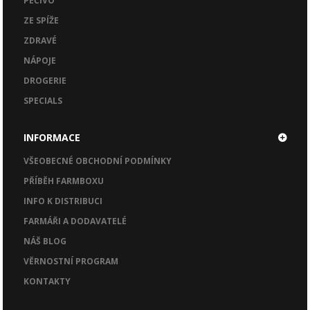
PEČIVO
ZE SPÍŽE
ZDRAVÉ
NÁPOJE
DROGERIE
SPECIALS
INFORMACE
VŠEOBECNÉ OBCHODNÍ PODMÍNKY
PŘÍBĚH FARMBOXU
INFO K DISTRIBUCI
FARMÁŘI A DODAVATELÉ
NÁŠ BLOG
VĚRNOSTNÍ PROGRAM
KONTAKTY