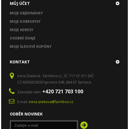
MŮJ ÚČET
MOJE OBJEDNÁVKY
MOJE DOBROPISY
MOJE ADRESY
OSOBNÍ ÚDAJE
MOJE SLEVOVÉ KUPÓNY
KONTAKT
Irena Šneková - farmbox.cz , IČ: 717 67 011 DIČ:
CZ 8358023839 Syrovice 348, 664 67 Syrovice
+420 721 703 100
Zavolejte nám:
E-mail:
irena.snekova@farmbox.cz
ODBĚR NOVINEK