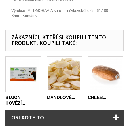
Země původu medu: Česká republika
Výrobce: MEDMORAVIA s r.o., Hněvkovského 65, 617 00,
Brno - Komárov
ZÁKAZNÍCI, KTEŘÍ SI KOUPILI TENTO
PRODUKT, KOUPILI TAKÉ:
BUJON
MANDLOVÉ...
CHLÉB...
HOVĚZÍ...
OSLAĎTE TO