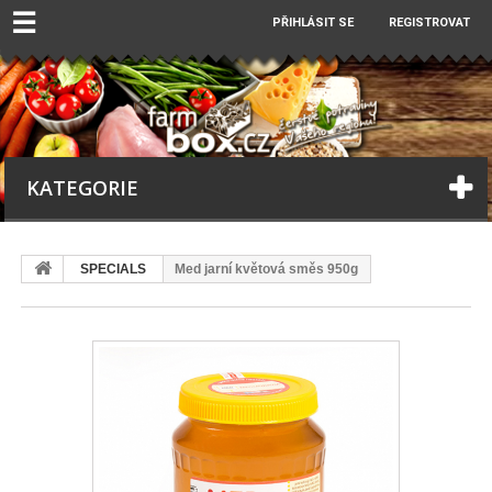
☰
PŘIHLÁSIT SE
REGISTROVAT
KATEGORIE
SPECIALS
Med jarní květová směs 950g