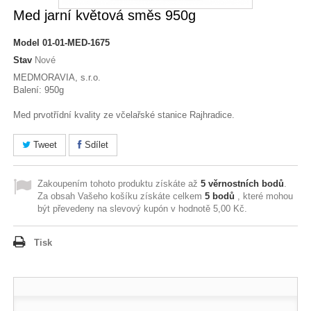
Med jarní květová směs 950g
Model
01-01-MED-1675
Stav
Nové
MEDMORAVIA, s.r.o.
Balení: 950g
Med prvotřídní kvality ze včelařské stanice Rajhradice.
Tweet
Sdílet
Zakoupením tohoto produktu získáte až
5
věrnostních bodů
.
Za obsah Vašeho košíku získáte celkem
5
bodů
, které mohou
být převedeny na slevový kupón v hodnotě
5,00 Kč
.
Tisk