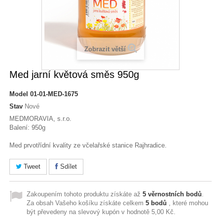
Zobrazit větší
Med jarní květová směs 950g
Model
01-01-MED-1675
Stav
Nové
MEDMORAVIA, s.r.o.
Balení: 950g
Med prvotřídní kvality ze včelařské stanice Rajhradice.
Tweet
Sdílet
Zakoupením tohoto produktu získáte až
5
věrnostních bodů
.
Za obsah Vašeho košíku získáte celkem
5
bodů
, které mohou
být převedeny na slevový kupón v hodnotě
5,00 Kč
.