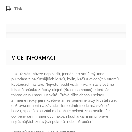
Tisk
VÍCE INFORMACÍ
Jak už sám název napovídá, jedná se o smíšený med
původem z nejrůznějších květů, bylin, keřů a ovocných stromů
kvetoucích na jaře. Největší podíl však mívá v závislosti na
lokalitě snůška z řepky olejné (Brassica napus), která fázi
tohoto druhu medu uzavírá. Právě díky obsahu nektaru
zmíněné řepky jarní květová směs poměrně brzy krystalizuje,
což ovšem není na závadu. Tento druh medu má světlejší
barvu, specifickou vůni a obsahuje pylová zrna rostlin. Je
oblíbený dětmi, sportovci jakož i kuchařkami při přípravě
nejrůznějších zdravých pokrmů, nebo při pečení.