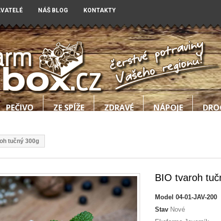
AVATELÉ
NÁŠ BLOG
KONTAKTY
PEČIVO
ZE SPÍŽE
ZDRAVÉ
NÁPOJE
DRO
roh tučný 300g
BIO tvaroh tuč
Model
04-01-JAV-200
Stav
Nové