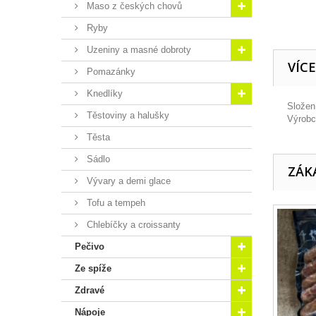
Maso z českých chovů
Ryby
Uzeniny a masné dobroty
VÍC
Pomazánky
Knedlíky
Složen
Těstoviny a halušky
Výrobc
Těsta
Sádlo
ZÁKA
Vývary a demi glace
Tofu a tempeh
Chlebíčky a croissanty
Pečivo
Ze spíže
Zdravé
Nápoje