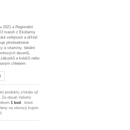
u 2021 a Regionální
BIO tvaroh z Ekofarmy
oké veřejnosti a držitel
uje plnohodnotné
ky a vitamíny. Ideální
arohových dezertů,
 zákusků a koláčů nebo
upavým chlebem.
t
to produktu získáte až
. Za obsah Vašeho
celkem
1
bod
, které
deny na slevový kupón
Kč
.