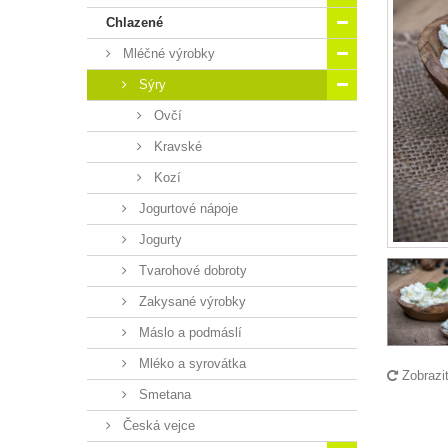
Chlazené
Mléčné výrobky
Sýry
Ovčí
Kravské
Kozí
Jogurtové nápoje
Jogurty
Tvarohové dobroty
Zakysané výrobky
Máslo a podmáslí
Mléko a syrovátka
Zobrazi
Smetana
Česká vejce