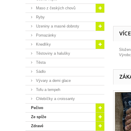
Maso z českých chovů
Ryby
Uzeniny a masné dobroty
VÍC
Pomazánky
Knedlíky
Složen
Těstoviny a halušky
Výrobc
Těsta
Sádlo
ZÁKA
Vývary a demi glace
Tofu a tempeh
Chlebíčky a croissanty
Pečivo
Ze spíže
Zdravé