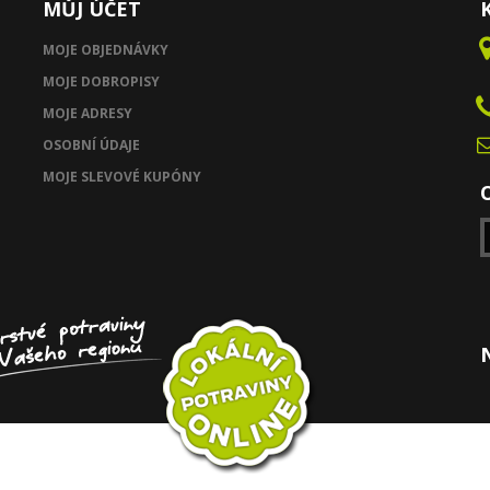
MŮJ ÚČET
MOJE OBJEDNÁVKY
MOJE DOBROPISY
MOJE ADRESY
OSOBNÍ ÚDAJE
MOJE SLEVOVÉ KUPÓNY