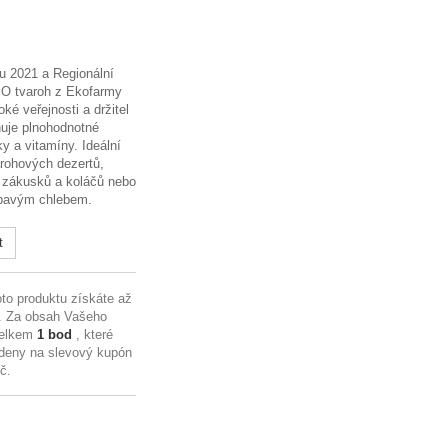
u 2021 a Regionální
BIO tvaroh z Ekofarmy
oké veřejnosti a držitel
uje plnohodnotné
ky a vitamíny. Ideální
arohových dezertů,
 zákusků a koláčů nebo
upavým chlebem.
t
to produktu získáte až
. Za obsah Vašeho
celkem
1
bod
, které
deny na slevový kupón
Kč
.