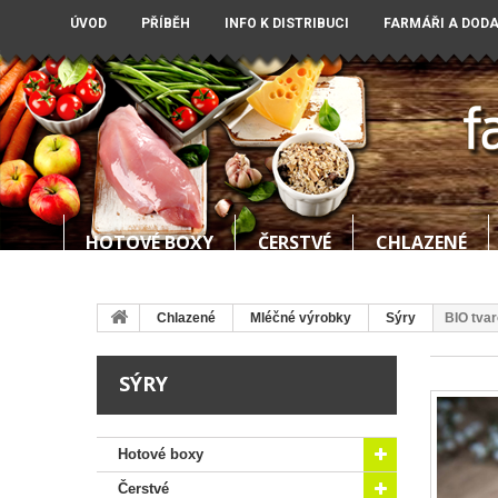
ÚVOD
PŘÍBĚH
INFO K DISTRIBUCI
FARMÁŘI A DOD
HOTOVÉ BOXY
ČERSTVÉ
CHLAZENÉ
Chlazené
Mléčné výrobky
Sýry
BIO tva
SÝRY
Hotové boxy
Čerstvé