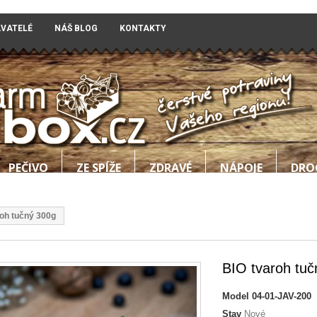
AVATELÉ
NÁŠ BLOG
KONTAKTY
PEČIVO
ZE SPÍŽE
ZDRAVÉ
NÁPOJE
DRO
roh tučný 300g
BIO tvaroh tuč
Model
04-01-JAV-200
Stav
Nové