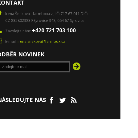
KONTAKT
Irena Šneková - farmbox.cz , IČ: 717 67 011 DIČ:
CZ 8358023839 Syrovice 348, 664 67 Syrovice
+420 721 703 100
Zavolejte nám:
E-mail:
irena.snekova@farmbox.cz
ODBĚR NOVINEK
NÁSLEDUJTE NÁS