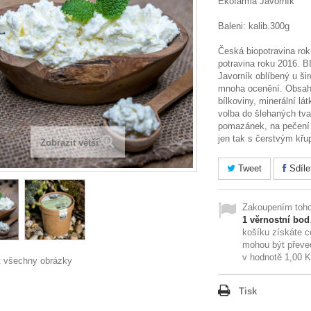
Ekofarma Javorník
Baleni: kalib.300g
Česká biopotravina rok
potravina roku 2016. 
Javorník oblíbený u šir
mnoha ocenění. Obsah
bílkoviny, minerální lát
volba do šlehaných tv
pomazánek, na pečení
jen tak s čerstvým kř
Zobrazit větší
Tweet
Sdíle
Zakoupením toho
1
věrnostní bod
košíku získáte 
mohou být převe
v hodnotě
1,00 
t všechny obrázky
Tisk