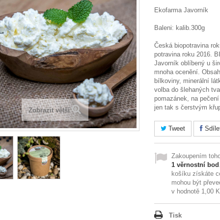
Ekofarma Javorník
Baleni: kalib.300g
Česká biopotravina rok
potravina roku 2016. 
Javorník oblíbený u šir
mnoha ocenění. Obsah
bílkoviny, minerální lát
volba do šlehaných tv
pomazánek, na pečení
jen tak s čerstvým kř
Zobrazit větší
Tweet
Sdíle
Zakoupením toho
1
věrnostní bod
košíku získáte 
mohou být převe
v hodnotě
1,00 
Tisk