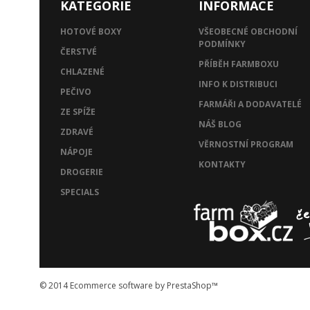
KATEGORIE
INFORMACE
HOTOVÉ BOXY
VŠEOBECNÉ OBCHODNÍ
PODMÍNKY
ČERSTVÉ
PŘÍBĚH FARMBOXU
CHLAZENÉ
INFO K DISTRIBUCI
PEČIVO
FARMÁŘI A DODAVATELÉ
ZE SPÍŽE
NÁŠ BLOG
ZDRAVÉ
VĚRNOSTNÍ PROGRAM
NÁPOJE
KONTAKTY
DROGERIE
SPECIALS
© 2014
Ecommerce software by PrestaShop™