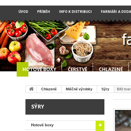
ÚVOD
PŘÍBĚH
INFO K DISTRIBUCI
FARMÁŘI A DOD
HOTOVÉ BOXY
ČERSTVÉ
CHLAZENÉ
Chlazené
Mléčné výrobky
Sýry
BIO tva
SÝRY
Hotové boxy