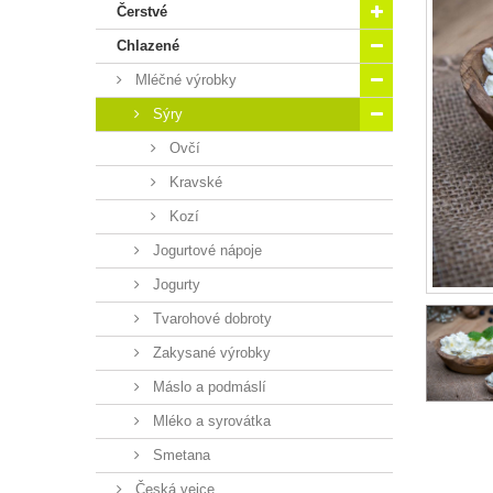
Čerstvé
Chlazené
Mléčné výrobky
Sýry
Ovčí
Kravské
Kozí
Jogurtové nápoje
Jogurty
Tvarohové dobroty
Zakysané výrobky
Máslo a podmáslí
Mléko a syrovátka
Smetana
Česká vejce