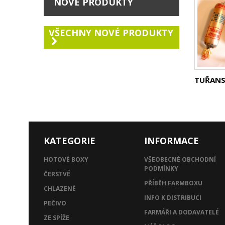
NOVÉ PRODUKTY
VŠECHNY NOVÉ PRODUKTY
TUŘANSK
KATEGORIE
INFORMACE
HOTOVÉ BOXY
VŠEOBECNÉ OBCHODNÍ
PODMÍNKY
ČERSTVÉ
PŘÍBĚH FARMBOXU
CHLAZENÉ
INFO K DISTRIBUCI
PEČIVO
FARMÁŘI A DODAVATELÉ
ZE SPÍŽE