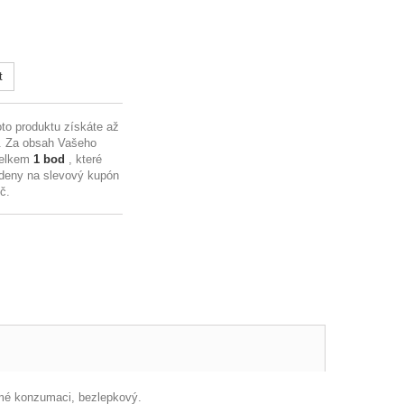
t
to produktu získáte až
. Za obsah Vašeho
celkem
1
bod
, které
deny na slevový kupón
Kč
.
ímé konzumaci, bezlepkový.