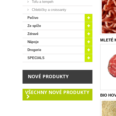
Tofu a tempeh
Chlebíčky a croissanty
Pečivo
Ze spíže
Zdravé
MLETÉ M
Nápoje
Drogerie
SPECIALS
NOVÉ PRODUKTY
VŠECHNY NOVÉ PRODUKTY
BIO HOVĚ