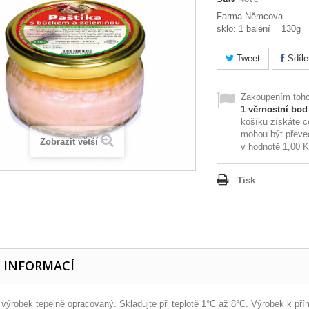
Farma Němcova
sklo: 1 balení = 130g
Tweet
Sdíle
Zakoupením toho
1
věrnostní bod
košíku získáte 
mohou být převe
Zobrazit větší
v hodnotě
1,00 
Tisk
E INFORMACÍ
výrobek tepelně opracovaný. Skladujte při teplotě 1°C až 8°C. Výrobek k př