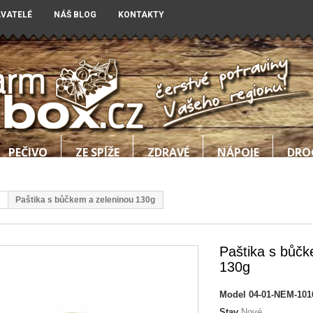
AVATELÉ
NÁŠ BLOG
KONTAKTY
PEČIVO
ZE SPÍŽE
ZDRAVÉ
NÁPOJE
DRO
Paštika s bůčkem a zeleninou 130g
Paštika s bůčk
130g
Model
04-01-NEM-101
Stav
Nové