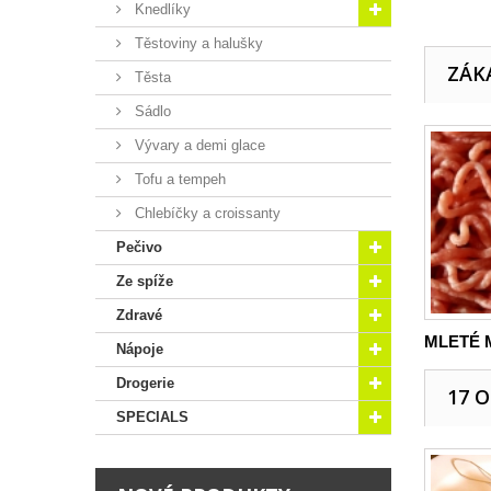
Knedlíky
Těstoviny a halušky
ZÁKA
Těsta
Sádlo
Vývary a demi glace
Tofu a tempeh
Chlebíčky a croissanty
Pečivo
Ze spíže
Zdravé
MLETÉ M
Nápoje
Drogerie
17 
SPECIALS