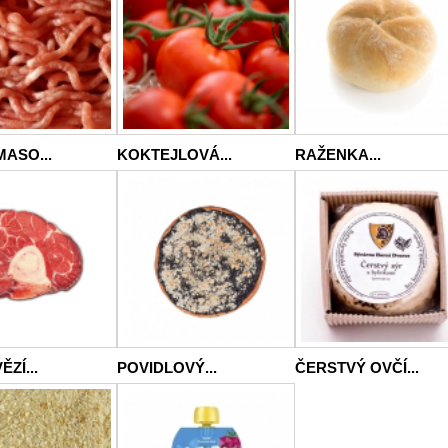
ASO...
KOKTEJLOVÁ...
RAŽENKA...
ZÍ...
POVIDLOVÝ...
ČERSTVÝ OVČÍ...