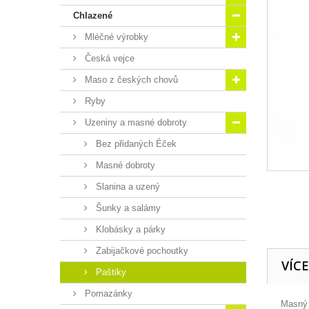
Chlazené
Mléčné výrobky
Česká vejce
Maso z českých chovů
Ryby
Uzeniny a masné dobroty
Bez přidaných Éček
Masné dobroty
Slanina a uzený
Šunky a salámy
Klobásky a párky
Zabijačkové pochoutky
VÍC
Paštiky
Pomazánky
Masný 