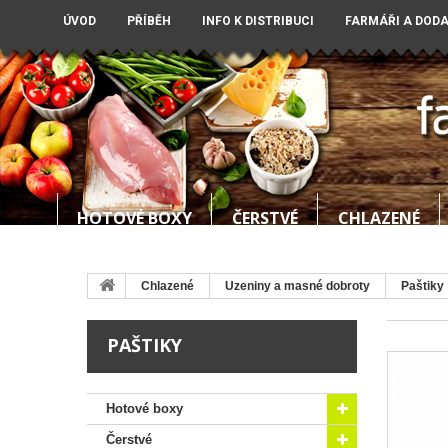
ÚVOD
PŘÍBĚH
INFO K DISTRIBUCI
FARMÁŘI A DOD
HOTOVÉ BOXY
ČERSTVÉ
CHLAZENÉ
Chlazené
Uzeniny a masné dobroty
Paštiky
PAŠTIKY
Hotové boxy
Čerstvé