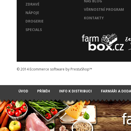
NÁŠ BLOG
ZDRAVÉ
VĚRNOSTNÍ PROGRAM
NÁPOJE
KONTAKTY
DROGERIE
SPECIALS
© 2014
Ecommerce software by PrestaShop™
ÚVOD
PŘÍBĚH
INFO K DISTRIBUCI
FARMÁŘI A DOD