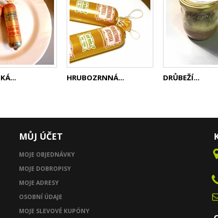
Á...
HRUBOZRNNÁ...
DRŮBEŽÍ...
MŮJ ÚČET
MOJE OBJEDNÁVKY
MOJE DOBROPISY
MOJE ADRESY
OSOBNÍ ÚDAJE
MOJE SLEVOVÉ KUPÓNY