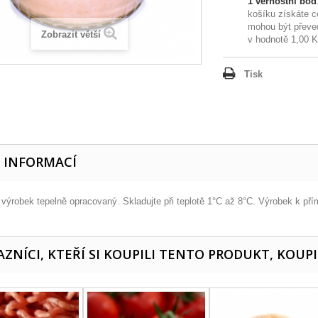
1
věrnostní bod
košíku získáte 
mohou být převe
Zobrazit větší
v hodnotě
1,00 
Tisk
E INFORMACÍ
výrobek tepelně opracovaný. Skladujte při teplotě 1°C až 8°C. Výrobek k př
ZNÍCI, KTEŘÍ SI KOUPILI TENTO PRODUKT, KOUPI