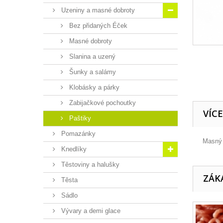
Uzeniny a masné dobroty
Bez přidaných Éček
Masné dobroty
Slanina a uzený
Šunky a salámy
Klobásky a párky
Zabijačkové pochoutky
VÍC
Paštiky
Pomazánky
Masný 
Knedlíky
Těstoviny a halušky
ZÁKA
Těsta
Sádlo
Vývary a demi glace