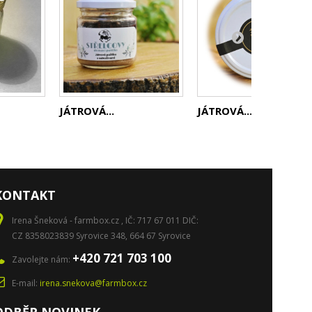
JÁTROVÁ...
JÁTROVÁ...
KONTAKT
Irena Šneková - farmbox.cz , IČ: 717 67 011 DIČ:
CZ 8358023839 Syrovice 348, 664 67 Syrovice
+420 721 703 100
Zavolejte nám:
E-mail:
irena.snekova@farmbox.cz