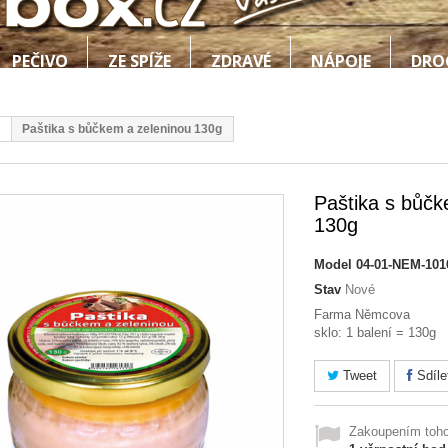
PEČIVO
ZE SPÍŽE
ZDRAVÉ
NÁPOJE
DRO
Paštika s bůčkem a zeleninou 130g
Paštika s bůčk
130g
Model
04-01-NEM-101
Stav
Nové
Farma Němcova
sklo: 1 balení = 130g
Tweet
Sdíle
Zakoupením toho