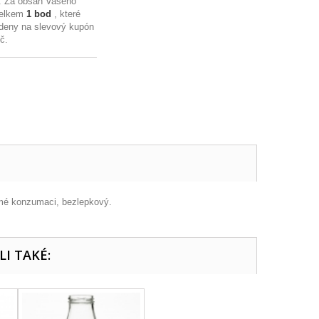
. Za obsah Vašeho
celkem
1
bod
, které
deny na slevový kupón
Kč
.
ímé konzumaci, bezlepkový.
LI TAKÉ: