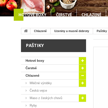
HOTOVÉ BOXY
ČERSTVÉ
CHLAZENÉ
Chlazené
Uzeniny a masné dobroty
Paštiky
PAŠTIKY
Hotové boxy
Čerstvé
Chlazené
Mléčné výrobky
Česká vejce
Maso z českých chovů
Ryby