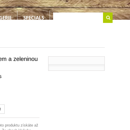
GERIE
SPECIALS
em a zeleninou
6
t
to produktu získáte až