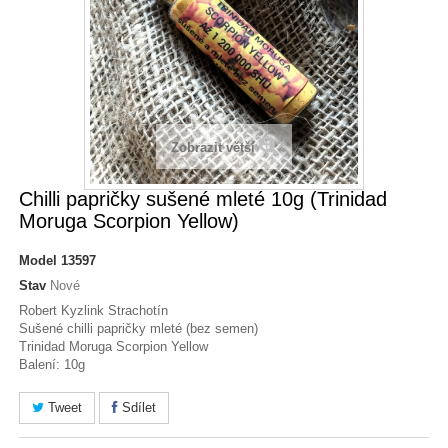
Zobrazit větší
Chilli papričky sušené mleté 10g (Trinidad
Moruga Scorpion Yellow)
Model
13597
Stav
Nové
Robert Kyzlink Strachotín
Sušené chilli papričky mleté (bez semen)
Trinidad Moruga Scorpion Yellow
Balení: 10g
Tweet
Sdílet