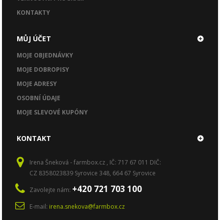
KONTAKTY
MŮJ ÚČET
MOJE OBJEDNÁVKY
MOJE DOBROPISY
MOJE ADRESY
OSOBNÍ ÚDAJE
MOJE SLEVOVÉ KUPÓNY
KONTAKT
Irena Šneková - farmbox.cz , IČ: 717 67 011 DIČ:
CZ 8358023839 Syrovice 348, 664 67 Syrovice
+420 721 703 100
Zavolejte nám:
E-mail:
irena.snekova@farmbox.cz