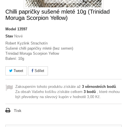
Chilli papričky sušené mleté 10g (Trinidad
Moruga Scorpion Yellow)
Model
13597
Stav
Nové
Robert Kyzlink Strachotín
Sušené chilli papričky mleté (bez semen)
Trinidad Moruga Scorpion Yellow
Balení: 10g
Tweet
Sdílet
Zakoupením tohoto produktu získáte až
3
věrnostních bodů
.
Za obsah Vašeho košíku získáte celkem
3
bodů
, které mohou
být převedeny na slevový kupón v hodnotě
3,00 Kč
.
Tisk