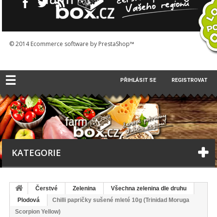
© 2014
Ecommerce software by PrestaShop™
☰
PŘIHLÁSIT SE
REGISTROVAT
KATEGORIE
Čerstvé
Zelenina
Všechna zelenina dle druhu
Plodová
Chilli papričky sušené mleté 10g (Trinidad Moruga
Scorpion Yellow)