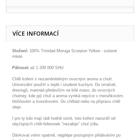
VÍCE INFORMACÍ
Složení:
100% Trinidad Moruga Scorpion Yellow - sušené
mleté
Pálivost:
až 1 200 000 SHU
Chilli koření s nezaměnitelným ovocným aroma a chutí.
Univerzální použití v teplé i studené kuchyni. Do omáček,
dresingů, marinád především na bílé maso, do ovocných
chutney, kde její chuť a aroma vyniká nejvíce v meruňkovém,
třešňovém a švestkovém. Do chilliád nebo na přípravu chilli
oleje.
I pro ty kdo mají rádi hodně ostré, toto koření narozdíl od
obyčejných chilli-feferonek "nezabije" chuť jídla.
Dávkovat velmi opatrně, nejplépe postupným přidáváním po