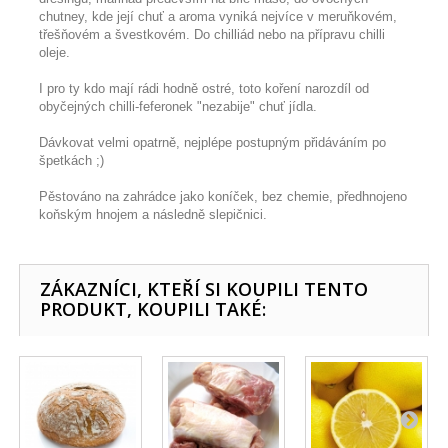
chutney, kde její chuť a aroma vyniká nejvíce v meruňkovém,
třešňovém a švestkovém. Do chilliád nebo na přípravu chilli
oleje.
I pro ty kdo mají rádi hodně ostré, toto koření narozdíl od
obyčejných chilli-feferonek "nezabije" chuť jídla.
Dávkovat velmi opatrně, nejplépe postupným přidáváním po
špetkách ;)
Pěstováno na zahrádce jako koníček, bez chemie, předhnojeno
koňským hnojem a následně slepičnici.
ZÁKAZNÍCI, KTEŘÍ SI KOUPILI TENTO
PRODUKT, KOUPILI TAKÉ: