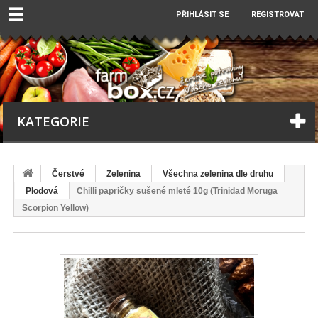
☰
PŘIHLÁSIT SE
REGISTROVAT
KATEGORIE
Čerstvé
Zelenina
Všechna zelenina dle druhu
Plodová
Chilli papričky sušené mleté 10g (Trinidad Moruga
Scorpion Yellow)