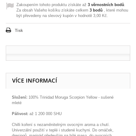
Zakoupením tohoto produktu získáte až
3
věrnostních bodů
.
Za obsah Vašeho košíku získáte celkem
3
bodů
, které mohou
být převedeny na slevový kupón v hodnotě
3,00 Kč
.
Tisk
VÍCE INFORMACÍ
Složení:
100% Trinidad Moruga Scorpion Yellow - sušené
mleté
Pálivost:
až 1 200 000 SHU
Chilli koření s nezaměnitelným ovocným aroma a chutí.
Univerzální použití v teplé i studené kuchyni. Do omáček,
dresingů, marinád především na bílé maso, do ovocných