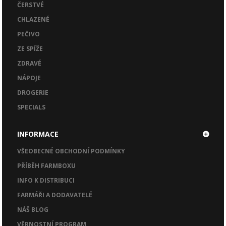
ČERSTVÉ
CHLAZENÉ
PEČIVO
ZE SPÍŽE
ZDRAVÉ
NÁPOJE
DROGERIE
SPECIALS
INFORMACE
VŠEOBECNÉ OBCHODNÍ PODMÍNKY
PŘÍBĚH FARMBOXU
INFO K DISTRIBUCI
FARMÁŘI A DODAVATELÉ
NÁŠ BLOG
VĚRNOSTNÍ PROGRAM