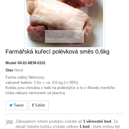
Zobrazit větší
Farmářská kuřecí polévková směs 0,6kg
Model
04-01-NEM-0101
Stav
Nové
Farma rodiny Němcovy
vakuově baleno: 1 ks = ca. 0,6 kg (+/-20%)
Kuřata jsou chována v hale na podestýlce a to z důvodu menšího
rizika nákazy nemocemi od ptactva.
Tweet
Sdílet
Zakoupením tohoto produktu získáte až
1
věrnostní bod
. Za
obsah Vašeho košíku získáte celkem
1
bod
, které mohou být