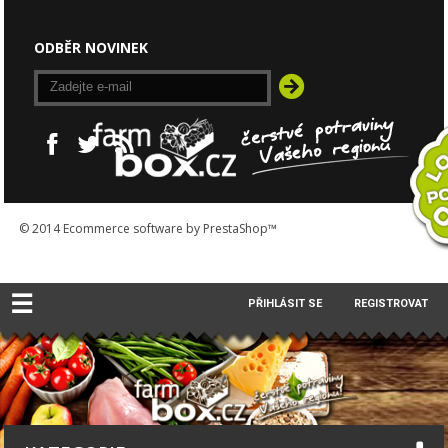
ODBĚR NOVINEK
© 2014
Ecommerce software by PrestaShop™
☰
PŘIHLÁSIT SE
REGISTROVAT