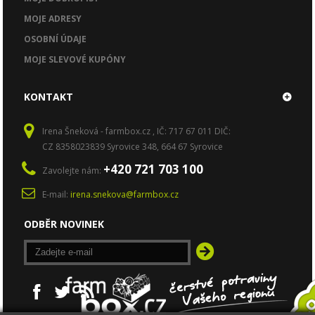
MOJE ADRESY
OSOBNÍ ÚDAJE
MOJE SLEVOVÉ KUPÓNY
KONTAKT
Irena Šneková - farmbox.cz , IČ: 717 67 011 DIČ:
CZ 8358023839 Syrovice 348, 664 67 Syrovice
+420 721 703 100
Zavolejte nám:
E-mail:
irena.snekova@farmbox.cz
ODBĚR NOVINEK