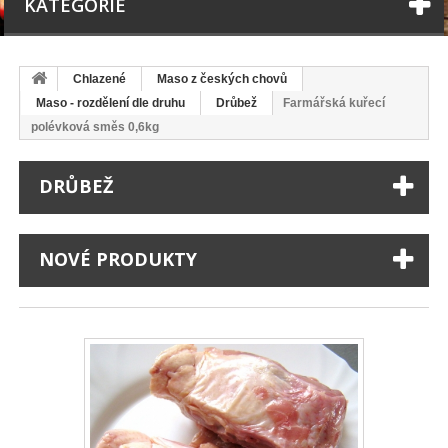
KATEGORIE
Chlazené
Maso z českých chovů
Maso - rozdělení dle druhu
Drůbež
Farmářská kuřecí
polévková směs 0,6kg
DRŮBEŽ
NOVÉ PRODUKTY