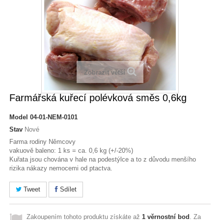
Zobrazit větší
Farmářská kuřecí polévková směs 0,6kg
Model
04-01-NEM-0101
Stav
Nové
Farma rodiny Němcovy
vakuově baleno: 1 ks = ca. 0,6 kg (+/-20%)
Kuřata jsou chována v hale na podestýlce a to z důvodu menšího
rizika nákazy nemocemi od ptactva.
Tweet
Sdílet
Zakoupením tohoto produktu získáte až
1
věrnostní bod
. Za