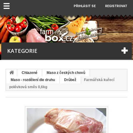
☰
PŘIHLÁSIT SE
REGISTROVAT
KATEGORIE
Chlazené
Maso z českých chovů
Maso - rozdělení dle druhu
Drůbež
Farmářská kuřecí
polévková směs 0,6kg