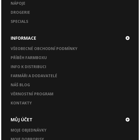
NÁPOJE
DROGERIE
SPECIALS
INFORMACE
VŠEOBECNÉ OBCHODNÍ PODMÍNKY
PŘÍBĚH FARMBOXU
INFO K DISTRIBUCI
FARMÁŘI A DODAVATELÉ
NÁŠ BLOG
VĚRNOSTNÍ PROGRAM
KONTAKTY
MŮJ ÚČET
MOJE OBJEDNÁVKY
MOJE DOBROPISY