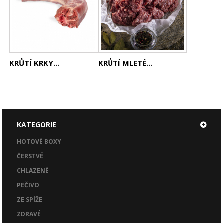
KRŮTÍ KRKY...
KRŮTÍ MLETÉ...
KATEGORIE
HOTOVÉ BOXY
ČERSTVÉ
CHLAZENÉ
PEČIVO
ZE SPÍŽE
ZDRAVÉ