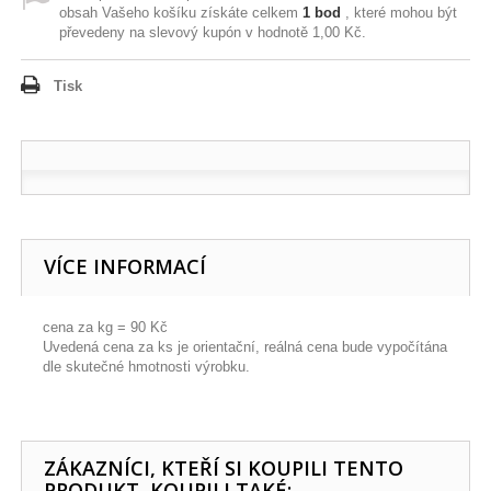
obsah Vašeho košíku získáte celkem
1
bod
, které mohou být
převedeny na slevový kupón v hodnotě
1,00 Kč
.
Tisk
VÍCE INFORMACÍ
cena za kg = 90 Kč
Uvedená cena za ks je orientační, reálná cena bude vypočítána
dle skutečné hmotnosti výrobku.
ZÁKAZNÍCI, KTEŘÍ SI KOUPILI TENTO
PRODUKT, KOUPILI TAKÉ: