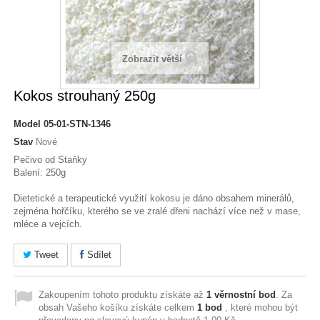
Zobrazit větší
Kokos strouhaný 250g
Model
05-01-STN-1346
Stav
Nové
Pečivo od Staňky
Balení: 250g
Dietetické a terapeutické využití kokosu je dáno obsahem minerálů,
zejména hořčíku, kterého se ve zralé dřeni nachází více než v mase,
mléce a vejcích.
Tweet
Sdílet
Zakoupením tohoto produktu získáte až
1
věrnostní bod
. Za
obsah Vašeho košíku získáte celkem
1
bod
, které mohou být