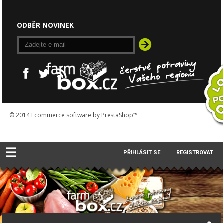
ODBĚR NOVINEK
© 2014
Ecommerce software by PrestaShop™
☰
PŘIHLÁSIT SE
REGISTROVAT