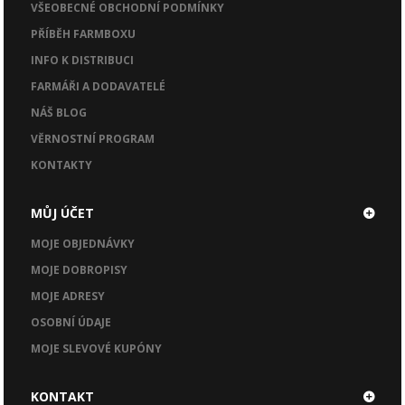
VŠEOBECNÉ OBCHODNÍ PODMÍNKY
PŘÍBĚH FARMBOXU
INFO K DISTRIBUCI
FARMÁŘI A DODAVATELÉ
NÁŠ BLOG
VĚRNOSTNÍ PROGRAM
KONTAKTY
MŮJ ÚČET
MOJE OBJEDNÁVKY
MOJE DOBROPISY
MOJE ADRESY
OSOBNÍ ÚDAJE
MOJE SLEVOVÉ KUPÓNY
KONTAKT