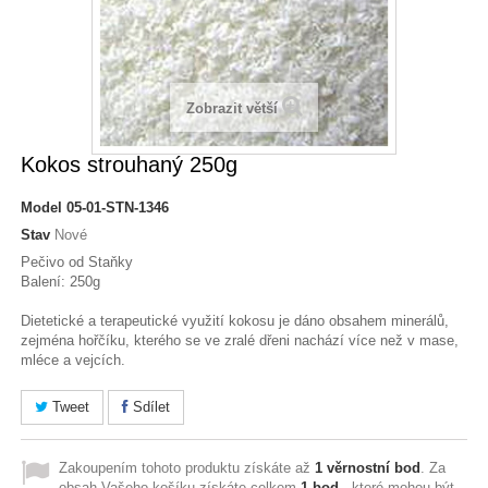
Zobrazit větší
Kokos strouhaný 250g
Model
05-01-STN-1346
Stav
Nové
Pečivo od Staňky
Balení: 250g
Dietetické a terapeutické využití kokosu je dáno obsahem minerálů,
zejména hořčíku, kterého se ve zralé dřeni nachází více než v mase,
mléce a vejcích.
Tweet
Sdílet
Zakoupením tohoto produktu získáte až
1
věrnostní bod
. Za
obsah Vašeho košíku získáte celkem
1
bod
, které mohou být