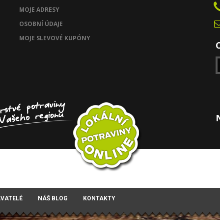
MOJE ADRESY
OSOBNÍ ÚDAJE
MOJE SLEVOVÉ KUPÓNY
AVATELÉ
NÁŠ BLOG
KONTAKTY