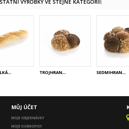
OSTATNÍ VÝROBKY VE STEJNÉ KATEGORII:
LKÁ...
TROJHRAN...
SEDMIHRAN...
MŮJ ÚČET
MOJE OBJEDNÁVKY
MOJE DOBROPISY