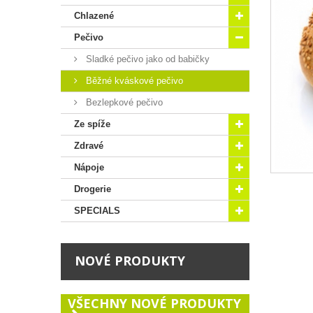
Chlazené
Pečivo
Sladké pečivo jako od babičky
Běžné kváskové pečivo
Bezlepkové pečivo
Ze spíže
Zdravé
Nápoje
Drogerie
SPECIALS
NOVÉ PRODUKTY
VŠECHNY NOVÉ PRODUKTY