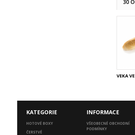
30 
VEKA VE
KATEGORIE
INFORMACE
HOTOVÉ BOXY
VŠEOBECNÉ OBCHODNÍ
PODMÍNKY
ČERSTVÉ