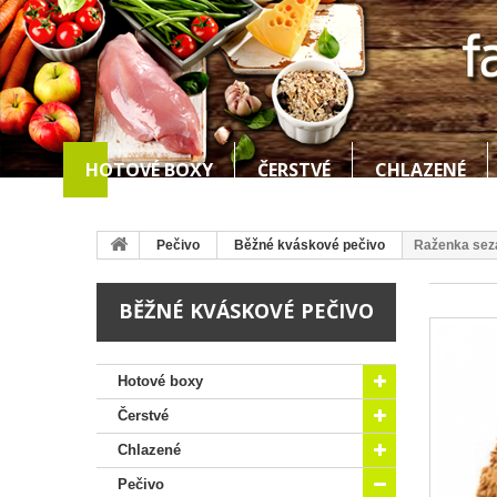
HOTOVÉ BOXY
ČERSTVÉ
CHLAZENÉ
Pečivo
Běžné kváskové pečivo
Raženka sez
BĚŽNÉ KVÁSKOVÉ PEČIVO
Hotové boxy
Čerstvé
Chlazené
Pečivo