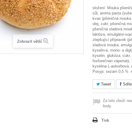
složení: Mouka pšeničn
sůl, aroma pasta (suše
kvas (pšeničná mouka +
olej, cukr, pšeničná m
pšeničná sladová mouk
laktóza, emulgátor-sojo
zlepšující přípravek (
Zobrazit větší
sladová mouka, emulgá
kyselin-e, mono- a dig
kyselin, glukóza, cukr, 
fosforečnan vápenatý, 
kyselina L-askorbová,
Posyp: sezam 0,5 % 
Tweet
Sdíle
Za toto zboží ne
body.
Tisk