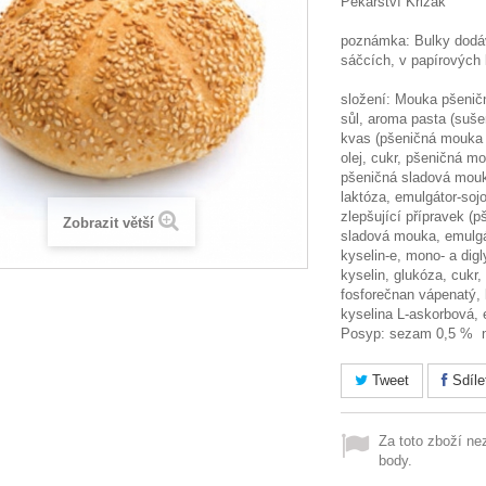
Pekařství Křižák
poznámka: Bulky dodáv
sáčcích, v papírových 
složení: Mouka pšeničn
sůl, aroma pasta (suše
kvas (pšeničná mouka +
olej, cukr, pšeničná m
pšeničná sladová mouk
laktóza, emulgátor-sojo
zlepšující přípravek (
Zobrazit větší
sladová mouka, emulgá
kyselin-e, mono- a dig
kyselin, glukóza, cukr, 
fosforečnan vápenatý, 
kyselina L-askorbová,
Posyp: sezam 0,5 % 
Tweet
Sdíle
Za toto zboží ne
body.