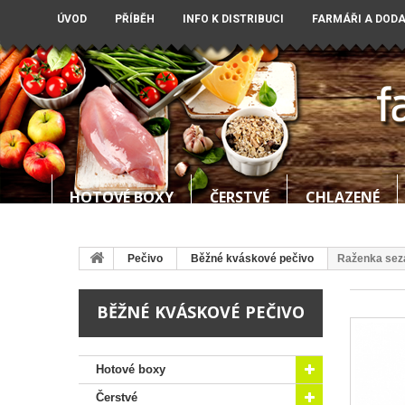
ÚVOD
PŘÍBĚH
INFO K DISTRIBUCI
FARMÁŘI A DOD
HOTOVÉ BOXY
ČERSTVÉ
CHLAZENÉ
Pečivo
Běžné kváskové pečivo
Raženka sez
BĚŽNÉ KVÁSKOVÉ PEČIVO
Hotové boxy
Čerstvé