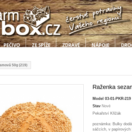
PEČIVO
ZE SPÍŽE
ZDRAVÉ
NÁPOJE
DRO
amová 50g (219)
Raženka sezam
Model
03-01-PKR-219
Stav
Nové
Pekařství Křižák
poznámka: Bulky dodáv
sáčcích, v papírových 