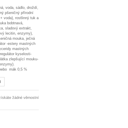
á, voda, sádlo, droždí,
ný pšeničný přírodní
 voda), rostlinný tuk a
ouka bobtnavá,
a, sladový extrakt,
vý lecitin, enzymy),
pšeničná mouka, ječná
tor -estery mastných
lyceridy mastných
regulátor kyselosti-
látka zlepšující mouku-
 enzymy).
nebo mák 0,5 %
t
získáte žádné věrnostní