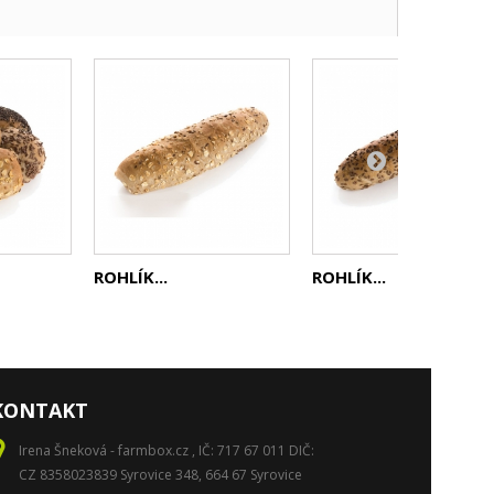
ROHLÍK...
ROHLÍK...
KONTAKT
Irena Šneková - farmbox.cz , IČ: 717 67 011 DIČ:
CZ 8358023839 Syrovice 348, 664 67 Syrovice