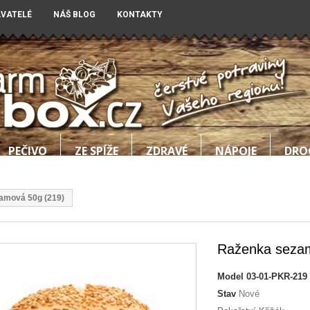
AVATELÉ
NÁŠ BLOG
KONTAKTY
PEČIVO
ZE SPÍŽE
ZDRAVÉ
NÁPOJE
DRO
amová 50g (219)
Raženka sezam
Model
03-01-PKR-219
Stav
Nové