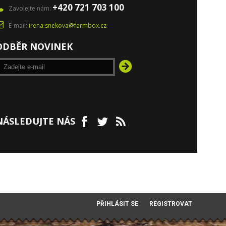
+420 721 703 100
Zavolejte nám:
E-mail:
irena.snekova@farmbox.cz
ODBĚR NOVINEK
NÁSLEDUJTE NÁS
PŘIHLÁSIT SE
REGISTROVAT