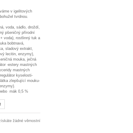
áme v igelitových
bohužel tvrdnou.
á, voda, sádlo, droždí,
ný pšeničný přírodní
 voda), rostlinný tuk a
ouka bobtnavá,
a, sladový extrakt,
vý lecitin, enzymy),
pšeničná mouka, ječná
tor -estery mastných
lyceridy mastných
regulátor kyselosti-
látka zlepšující mouku-
 enzymy).
nebo mák 0,5 %
t
získáte žádné věrnostní