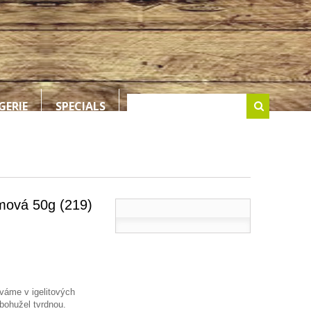
GERIE
SPECIALS
ová 50g (219)
áme v igelitových
bohužel tvrdnou.