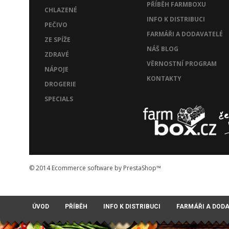
PŘÍBĚH FARMBOXU
CHLAZENÉ
INFO K DISTRIBUCI
PEČIVO
FARMÁŘI A DODAVATELÉ
ZE SPÍŽE
NÁŠ BLOG
ZDRAVÉ
VĚRNOSTNÍ PROGRAM
NÁPOJE
KONTAKTY
DROGERIE
SPECIALS
© 2014
Ecommerce software by PrestaShop™
ÚVOD
PŘÍBĚH
INFO K DISTRIBUCI
FARMÁŘI A DOD