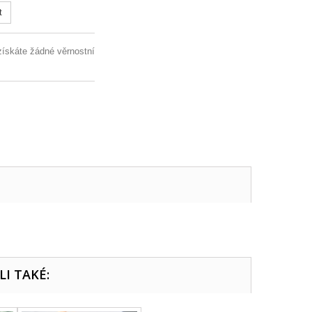
t
získáte žádné věrnostní
LI TAKÉ: