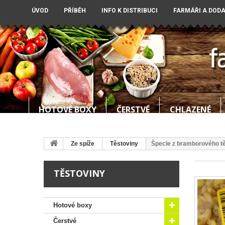
ÚVOD
PŘÍBĚH
INFO K DISTRIBUCI
FARMÁŘI A DOD
HOTOVÉ BOXY
ČERSTVÉ
CHLAZENÉ
Ze spíže
Těstoviny
Špecle z bramborového tě
TĚSTOVINY
Hotové boxy
Čerstvé