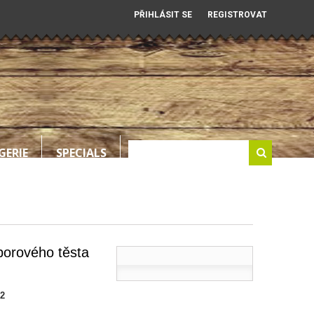
PŘIHLÁSIT SE
REGISTROVAT
GERIE
SPECIALS
borového těsta
-2