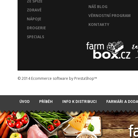
ZE SPÍŽE
NÁŠ BLOG
ZDRAVÉ
VĚRNOSTNÍ PROGRAM
NÁPOJE
KONTAKTY
DROGERIE
SPECIALS
© 2014
Ecommerce software by PrestaShop™
ÚVOD
PŘÍBĚH
INFO K DISTRIBUCI
FARMÁŘI A DOD