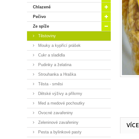
Chlazené
Pečivo
Ze spíže
Těstoviny
Mouky a kypřící prášek
Cukr a sladidla
Pudinky a želatina
Strouhanka a Hraška
Těsta - směsi
Dětské výživy a příkrmy
Med a medové pochoutky
Ovocné zavařeniny
Zeleninové zavařeniny
VÍC
Pesta a bylinkové pasty