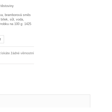
 těstoviny
uka, bramborová směs
bílek, sůl, voda,
ýrobku na 100 g: 1425
t
získáte žádné věrnostní