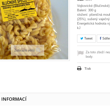
Vojkovické (Blučinské)
Balení: 300 g
složení: pšeničná mo
(25%), sušený vaječný 
Energetická hodnota v
kJ
Tweet
Sdíle
Zobrazit větší
Za toto zboží ne
body.
Tisk
E INFORMACÍ