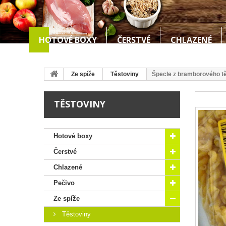
HOTOVÉ BOXY
ČERSTVÉ
CHLAZENÉ
Ze spíže
Těstoviny
Špecle z bramborového tě
TĚSTOVINY
Hotové boxy
Čerstvé
Chlazené
Pečivo
Ze spíže
Těstoviny