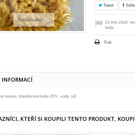
Tweet
Sdíle
Zobrazit větší
Za toto zboží ne
body.
Tisk
E INFORMACÍ
ná mouka, bramborová kaše 25%, voda, sůl
ZNÍCI, KTEŘÍ SI KOUPILI TENTO PRODUKT, KOUPI