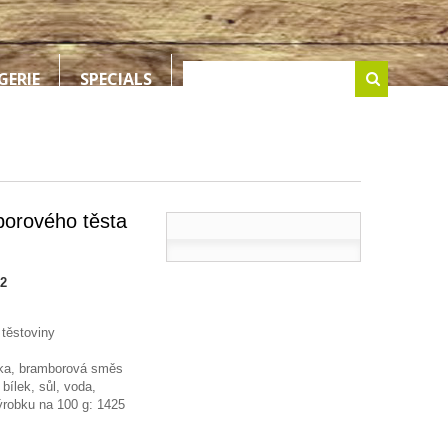
GERIE
SPECIALS
borového těsta
-2
 těstoviny
uka, bramborová směs
bílek, sůl, voda,
ýrobku na 100 g: 1425