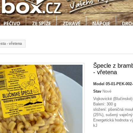
PEČIVO
ZE SPÍŽE
ZDRAVÉ
NÁPOJE
DRO
sta - vřetena
Špecle z bram
- vřetena
Model
05-01-PEK-002
Stav
Nové
Vojkovické (Blučinské)
Balení: 300 g
složení: pšeničná mo
(25%), sušený vaječný 
Energetická hodnota v
kJ