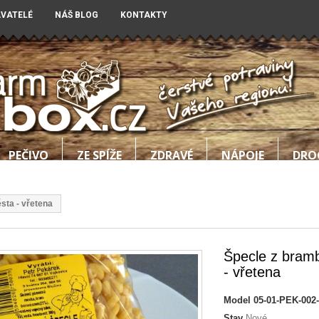
AVATELÉ
NÁŠ BLOG
KONTAKTY
PEČIVO
ZE SPÍŽE
ZDRAVÉ
NÁPOJE
DRO
sta - vřetena
Špecle z bram
- vřetena
Model
05-01-PEK-002
Stav
Nové