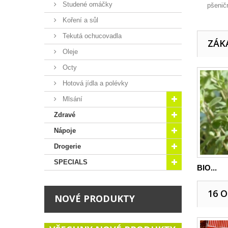
Studené omáčky
pšenič
Koření a sůl
Tekutá ochucovadla
ZÁKA
Oleje
Octy
Hotová jídla a polévky
Mlsání
Zdravé
Nápoje
Drogerie
SPECIALS
BIO...
16 
NOVÉ PRODUKTY