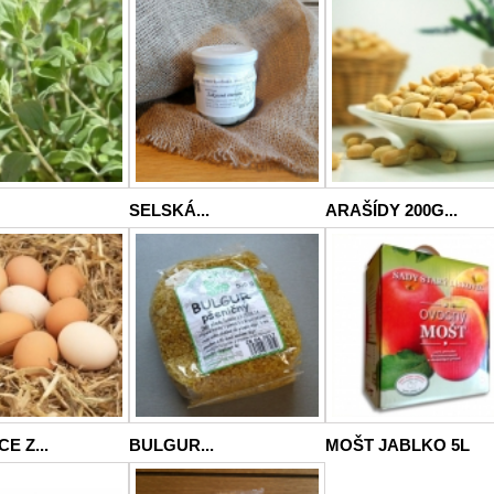
SELSKÁ...
ARAŠÍDY 200G...
E Z...
BULGUR...
MOŠT JABLKO 5L