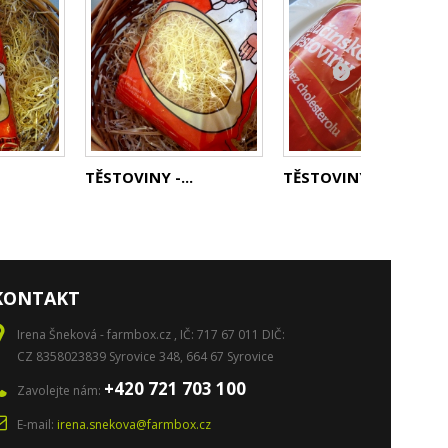
TĚSTOVINY -...
TĚSTOVINY -...
KONTAKT
Irena Šneková - farmbox.cz , IČ: 717 67 011 DIČ:
CZ 8358023839 Syrovice 348, 664 67 Syrovice
+420 721 703 100
Zavolejte nám:
E-mail:
irena.snekova@farmbox.cz