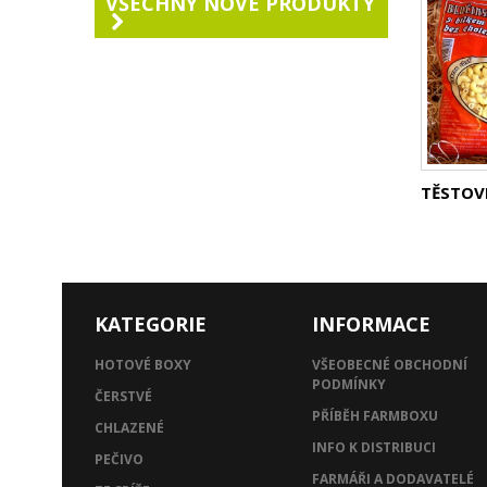
VŠECHNY NOVÉ PRODUKTY
TĚSTOVI
KATEGORIE
INFORMACE
HOTOVÉ BOXY
VŠEOBECNÉ OBCHODNÍ
PODMÍNKY
ČERSTVÉ
PŘÍBĚH FARMBOXU
CHLAZENÉ
INFO K DISTRIBUCI
PEČIVO
FARMÁŘI A DODAVATELÉ