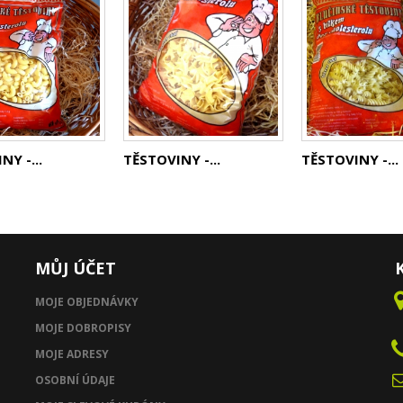
NY -...
TĚSTOVINY -...
TĚSTOVINY -...
MŮJ ÚČET
MOJE OBJEDNÁVKY
MOJE DOBROPISY
MOJE ADRESY
OSOBNÍ ÚDAJE