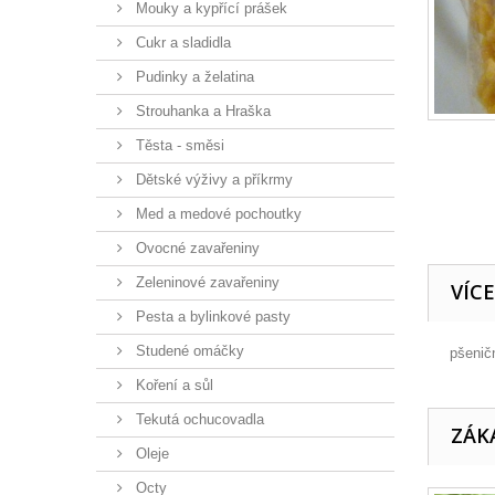
Mouky a kypřící prášek
Cukr a sladidla
Pudinky a želatina
Strouhanka a Hraška
Těsta - směsi
Dětské výživy a příkrmy
Med a medové pochoutky
Ovocné zavařeniny
Zeleninové zavařeniny
VÍC
Pesta a bylinkové pasty
Studené omáčky
pšenič
Koření a sůl
Tekutá ochucovadla
ZÁKA
Oleje
Octy