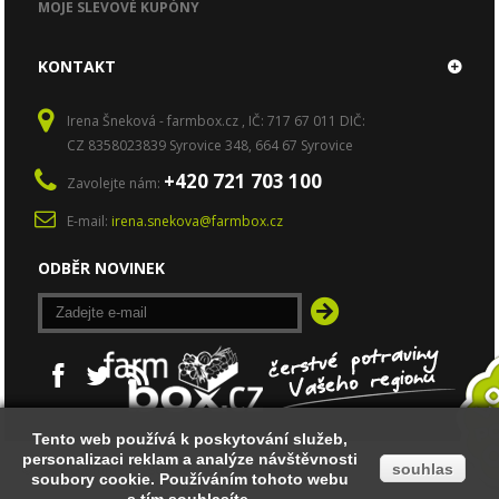
MOJE SLEVOVÉ KUPÓNY
KONTAKT
Irena Šneková - farmbox.cz , IČ: 717 67 011 DIČ:
CZ 8358023839 Syrovice 348, 664 67 Syrovice
+420 721 703 100
Zavolejte nám:
E-mail:
irena.snekova@farmbox.cz
ODBĚR NOVINEK
Tento web používá k poskytování služeb,
Tento web používá k poskytování služeb,
personalizaci reklam a analýze návštěvnosti
personalizaci reklam a analýze návštěvnosti
© 2014
Ecommerce software by PrestaShop™
souhlas
souhlas
soubory cookie. Používáním tohoto webu
soubory cookie. Používáním tohoto webu