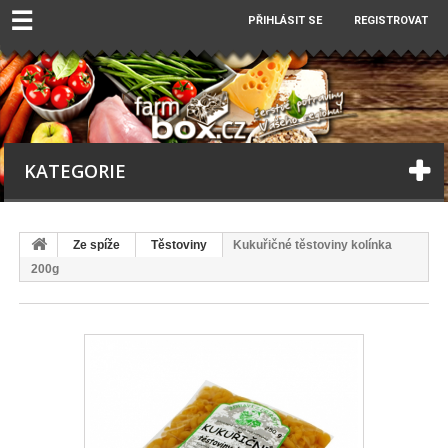
☰
PŘIHLÁSIT SE
REGISTROVAT
KATEGORIE
Ze spíže
Těstoviny
Kukuřičné těstoviny kolínka
200g