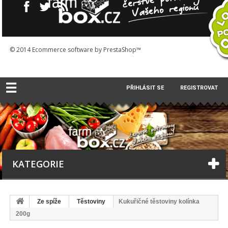
© 2014
Ecommerce software by PrestaShop™
☰
PŘIHLÁSIT SE
REGISTROVAT
KATEGORIE
Ze spíže
Těstoviny
Kukuřičné těstoviny kolínka
200g