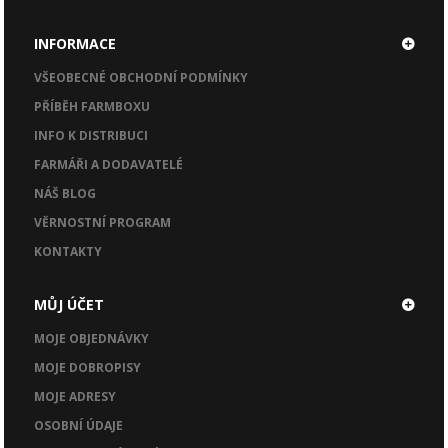
INFORMACE
VŠEOBECNÉ OBCHODNÍ PODMÍNKY
PŘÍBĚH FARMBOXU
INFO K DISTRIBUCI
FARMÁŘI A DODAVATELÉ
NÁŠ BLOG
VĚRNOSTNÍ PROGRAM
KONTAKTY
MŮJ ÚČET
MOJE OBJEDNÁVKY
MOJE DOBROPISY
MOJE ADRESY
OSOBNÍ ÚDAJE