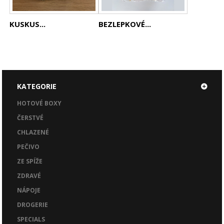
KUSKUS...
BEZLEPKOVÉ...
KATEGORIE
HOTOVÉ BOXY
ČERSTVÉ
CHLAZENÉ
PEČIVO
ZE SPÍŽE
ZDRAVÉ
NÁPOJE
DROGERIE
SPECIALS